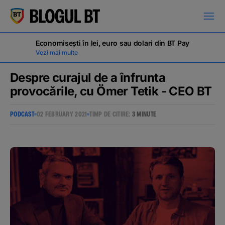
latinești
кириллица
Economisești în lei, euro sau dolari din BT Pay
Vezi mai multe
Despre curajul de a înfrunta
provocările, cu Ömer Tetik - CEO BT
Campanii
PODCAST
02 FEBRUARY 2021
TIMP DE CITIRE:
3 MINUTE
Educație financiară
BT Pay
Evenimente