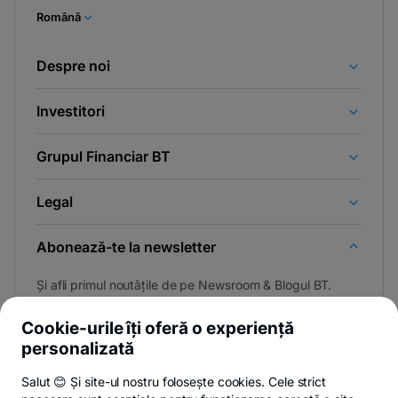
Română
Despre noi
Investitori
Grupul Financiar BT
Legal
Abonează-te la newsletter
Și afli primul noutățile de pe Newsroom & Blogul BT.
Cookie-urile îți oferă o experiență
personalizată
Poți renunța oricând,
vezi detalii
.
Salut 😊 Și site-ul nostru folosește cookies. Cele strict