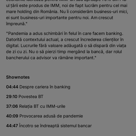
ul țării este produs de IMM, noi de fapt lucrăm pentru cel mai
mare holding din România. Nu îi considerăm business-uri mici,
ei sunt business-uri importante pentru noi. Am crescut
împreună."
"Pandemia a adus schimbări în felul în care facem banking.
Datorită contextului actual, a crescut încrederea clienților în
digital. Lucrurile fără valoare adăugată o să dispară din viața
de zi cu zi. Nu o să pierzi timp mergând la bancă, dar rolul
bancherului ca advisor va rămâne important."
Shownotes
04:44
Despre cariera în banking
29:10
Povestea BT
37:06
Relația BT cu IMM-urile
40:09
Provocarea adusă de pandemie
44:47
Încotro se îndreaptă sistemul bancar