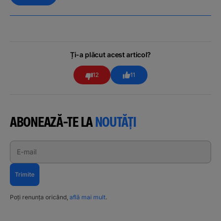
Ți-a plăcut acest articol?
12
11
ABONEAZĂ-TE LA
NOUTĂȚI
E-mail
Trimite
Poți renunța oricând,
află mai mult
.