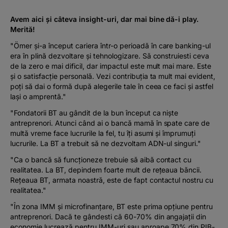
Avem aici și câteva insight-uri, dar mai bine dă-i play.
Merită!
"
Ö
mer și-a început cariera într-o perioadă în care banking-ul
era în plină dezvoltare și tehnologizare. Să construiesti ceva
de la zero e mai dificil, dar impactul este mult mai mare. Este
și o satisfacție personală. Vezi contribuția ta mult mai evident,
poți să dai o formă după alegerile tale în ceea ce faci și astfel
lași o amprentă."
"Fondatorii BT au gândit de la bun început ca niște
antreprenori. Atunci când ai o bancă mamă în spate care de
multă vreme face lucrurile la fel, tu îți asumi și împrumuți
lucrurile. La BT a trebuit să ne dezvoltam ADN-ul singuri."
"Ca o bancă să funcționeze trebuie să aibă contact cu
realitatea. La BT, depindem foarte mult de rețeaua băncii.
Rețeaua BT, armata noastră, este de fapt contactul nostru cu
realitatea."
"În zona IMM și microfinanțare, BT este prima opțiune pentru
antreprenori. Dacă te gândesti că 60-70% din angajații din
economie lucrează pentru IMM-uri sau aproape 70% din PIB-