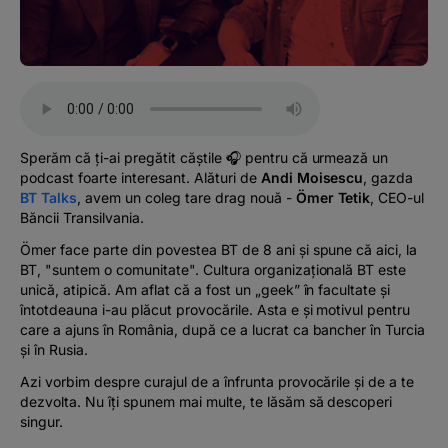
Podcast
The MacRO Zone
Pentru antreprenori
Sperăm că ți-ai pregătit căștile 🎧 pentru că urmează un
podcast foarte interesant. Alături de
Andi Moisescu
, gazda
Banking, pe relaxare
BT Talks
, avem un coleg tare drag nouă -
Ömer Tetik
, CEO-ul
Băncii Transilvania.
Ömer face parte din povestea BT de 8 ani și spune că aici, la
BT, "suntem o comunitate". Cultura organizațională BT este
unică, atipică. Am aflat că a fost un „geek” în facultate și
întotdeauna i-au plăcut provocările. Asta e și motivul pentru
care a ajuns în România, după ce a lucrat ca bancher în Turcia
și în Rusia.
Azi vorbim despre curajul de a înfrunta provocările și de a te
dezvolta. Nu îți spunem mai multe, te lăsăm să descoperi
singur.