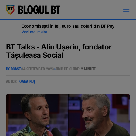
latinești
кириллица
Economisești în lei, euro sau dolari din BT Pay
Vezi mai multe
BT Talks - Alin Ușeriu, fondator
Tășuleasa Social
Campanii
PODCAST
14 SEPTEMBER 2023
TIMP DE CITIRE:
2 MINUTE
AUTOR:
IOANA NUȚ
Educație financiară
BT Pay
Evenimente