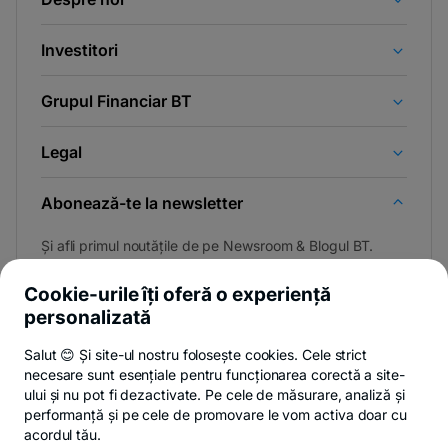
Investitori
Grupul Financiar BT
Legal
Abonează-te la newsletter
Și afli primul noutățile de pe Newsroom & Blogul BT.
Cookie-urile îți oferă o experiență
personalizată
Poți renunța oricând,
vezi detalii
.
Salut 😊 Și site-ul nostru folosește cookies. Cele strict
necesare sunt esențiale pentru funcționarea corectă a site-
ului și nu pot fi dezactivate. Pe cele de măsurare, analiză și
performanță și pe cele de promovare le vom activa doar cu
Privacy Hub
Politica de confidențialitate
Politica de cookies
S
acordul tău.