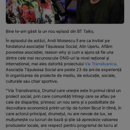
Podcast
The MacRO Zone
Bine te-am găsit la un nou episod din BT Talks.
Pentru antreprenori
În episodul de astăzi, Andi Moisescu îl are ca invitat pe
fondatorul asociației Tășuleasa Social, Alin Ușeriu. Aflăm
Banking, pe relaxare
povestea asociației, reason why și cum a ajuns să fie una
dintre cele mai recunoscute ONG-uri la nivel național și
internațional, mai ales datorită proiectului
Via Transilvanica
.
Asociația Tășuleasa Social are peste 23 de ani de experiență
în organizarea de proiecte de mediu, de educație, sociale,
culturale sau chiar sportive.
"Via Transilvanica,
Drumul care unește
este în primul rând un
proiect social, prin care comunități întregi care se aflau pe
cale de dispariție, primesc un nou sens și o posibilitate de
dezvoltare economică printr-un tip de turism făcut în tihnă, în
care actorul principal, drumețul, nu are nevoie de lux, se
mulțumește cu lucruri de bază și știe să aprecieze valoarea
produselor locale, are respect pentru programul de lucru al