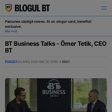
latinești
кириллица
Pasiunea câștigă mereu. Ai un singur card, beneficii
exclusive.
Mai mult
BT Business Talks - Ömer Tetik, CEO
BT
Campanii
PODCAST
09 APRIL 2025
TIMP DE CITIRE:
1 MINUT
Educație financiară
BT Pay
Evenimente