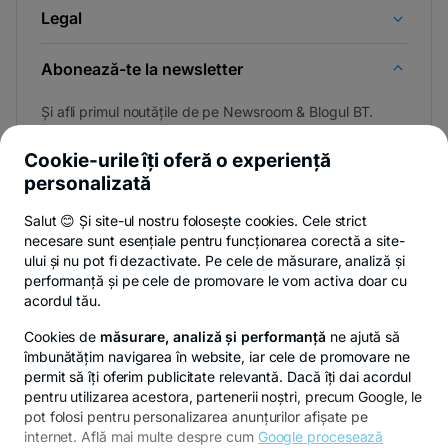
Legal
Abonează-te la newsletter
Și afli primul noutățile de pe Newsroom & Blogul BT.
Cookie-urile îți oferă o experiență
personalizată
Poți renunța oricând,
vezi detalii
.
Salut 😊 Și site-ul nostru folosește cookies. Cele strict
necesare sunt esențiale pentru funcționarea corectă a site-
ului și nu pot fi dezactivate. Pe cele de măsurare, analiză și
performanță și pe cele de promovare le vom activa doar cu
Privacy Hub
Politica de confidențialitate
Politica de cookies
S
acordul tău.
Cookies de
măsurare, analiză și performanță
ne ajută să
îmbunătățim navigarea în website, iar cele de promovare ne
permit să îți oferim publicitate relevantă. Dacă îți dai acordul
pentru utilizarea acestora, partenerii noștri, precum Google, le
© Copyright 2026 Banca Transilvania. Toate drepturile
pot folosi pentru personalizarea anunțurilor afișate pe
rezervate.
internet. Află mai multe despre cum
Google procesează