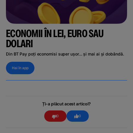
ECONOMII ÎN LEI, EURO SAU
DOLARI
Din BT Pay poți economisi super ușor... și mai ai și dobândă.
Hai în app
Ți-a plăcut acest articol?
0
0