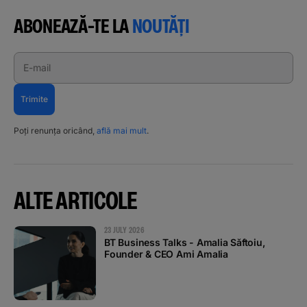
ABONEAZĂ-TE LA
NOUTĂȚI
E-mail
Trimite
Poți renunța oricând,
află mai mult
.
ALTE ARTICOLE
23 JULY 2026
BT Business Talks - Amalia Săftoiu,
Founder & CEO Ami Amalia