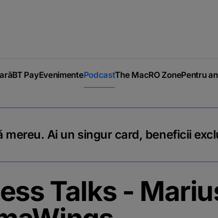
iară
BT Pay
Evenimente
Podcast
The MacRO Zone
Pentru an
 mereu. Ai un singur card, beneficii excl
ess Talks - Mariu