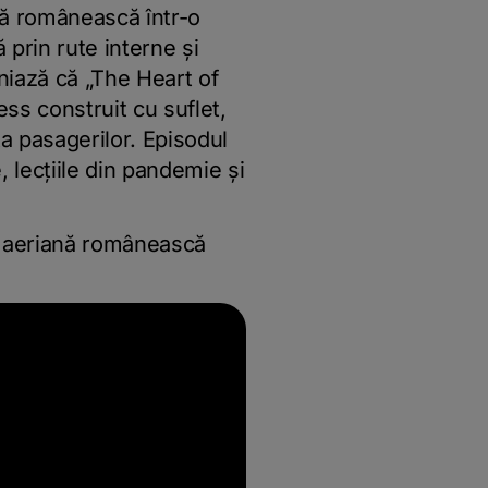
vă românească într-o
 prin rute interne și
iază că „The Heart of
ss construit cu suflet,
ța pasagerilor. Episodul
 lecțiile din pandemie și
e aeriană românească