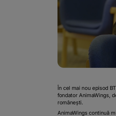
În cel mai nou episod B
fondator AnimaWings, de
românești.
AnimaWings continuă mis