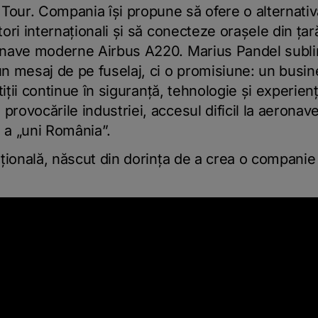
 Tour. Compania își propune să ofere o alternati
ri internaționali și să conecteze orașele din țară
nave moderne Airbus A220. Marius Pandel sublin
 mesaj de pe fuselaj, ci o promisiune: un busine
tiții continue în siguranță, tehnologie și experien
ovocările industriei, accesul dificil la aeronave,
 a „uni România”.
ațională, născut din dorința de a crea o compani