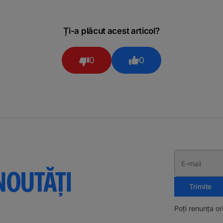
Ți-a plăcut acest articol?
0
0
E-mail
NOUTĂȚI
Trimite
Poți renunța o