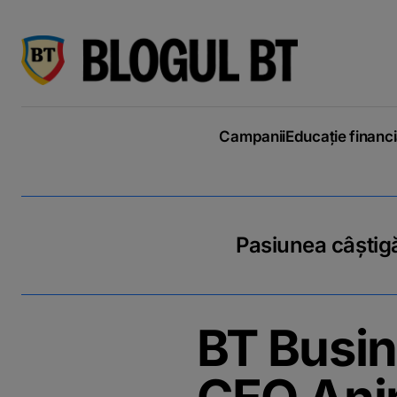
latinești
кириллица
Campanii
Educație financ
Pasiunea câștigă
BT Busin