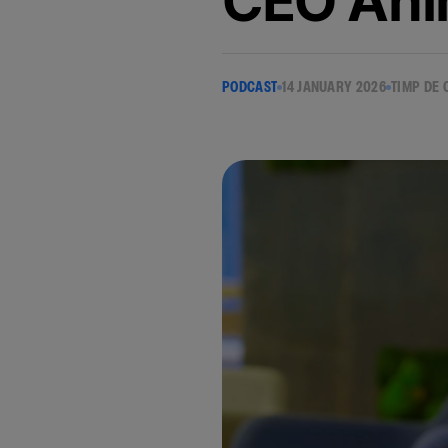
CEO An
PODCAST
14 JANUARY 2026
TIMP DE 