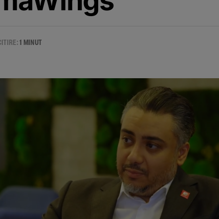
imaWings
CITIRE:
1 MINUT