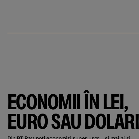
ECONOMII ÎN LEI,
EURO SAU DOLARI
Din BT Pay poți economisi super ușor... și mai ai și