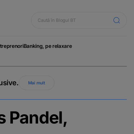
treprenori
Banking, pe relaxare
usive.
Mai mult
s Pandel,