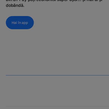
dobândă.
Hai în app