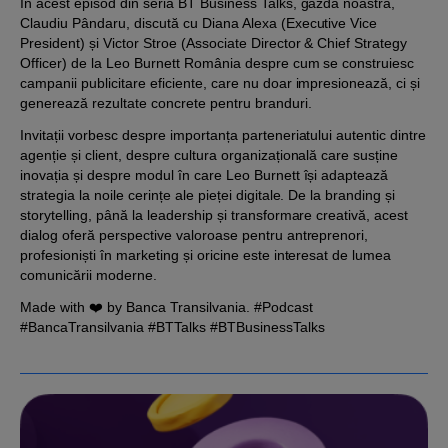
În acest episod din seria BT Business Talks, gazda noastră,
Claudiu Pândaru, discută cu Diana Alexa (Executive Vice
President) și Victor Stroe (Associate Director & Chief Strategy
Officer) de la Leo Burnett România despre cum se construiesc
campanii publicitare eficiente, care nu doar impresionează, ci și
generează rezultate concrete pentru branduri.
Invitații vorbesc despre importanța parteneriatului autentic dintre
agenție și client, despre cultura organizațională care susține
inovația și despre modul în care Leo Burnett își adaptează
strategia la noile cerințe ale pieței digitale. De la branding și
storytelling, până la leadership și transformare creativă, acest
dialog oferă perspective valoroase pentru antreprenori,
profesioniști în marketing și oricine este interesat de lumea
comunicării moderne.
Made with ❤️ by Banca Transilvania. #Podcast
#BancaTransilvania #BTTalks #BTBusinessTalks