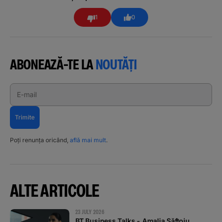
1
0
ABONEAZĂ-TE LA
NOUTĂȚI
E-mail
Trimite
Poți renunța oricând,
află mai mult
.
ALTE ARTICOLE
23 JULY 2026
BT Business Talks - Amalia Săftoiu,