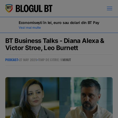
latinești
кириллица
Economisești în lei, euro sau dolari din BT Pay
Vezi mai multe
BT Business Talks - Diana Alexa &
Victor Stroe, Leo Burnett
Campanii
PODCAST
27 MAY 2025
TIMP DE CITIRE:
1 MINUT
Educație financiară
BT Pay
Evenimente