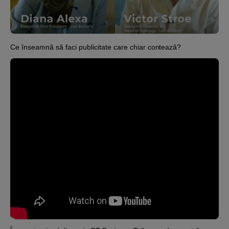
Podcast
The MacRO Zone
Ce înseamnă să faci publicitate care chiar contează?
Pentru antreprenori
Banking, pe relaxare