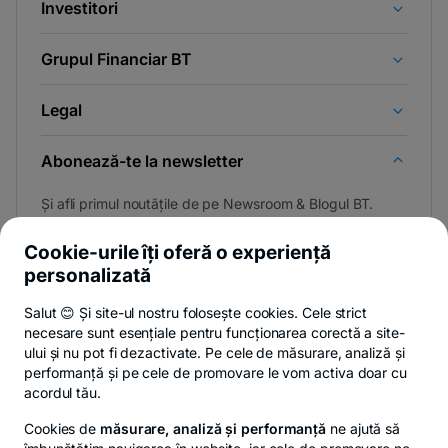
Investitori
Grupul Financiar BT
Legal
Abonează-te la newsletter
Și afli primul noutățile de pe Newsroom & Blogul BT.
Cookie-urile îți oferă o experiență
personalizată
Poți renunța oricând,
vezi detalii
.
Salut 😊 Și site-ul nostru folosește cookies. Cele strict
necesare sunt esențiale pentru funcționarea corectă a site-
ului și nu pot fi dezactivate. Pe cele de măsurare, analiză și
performanță și pe cele de promovare le vom activa doar cu
Privacy Hub
Politica de confidențialitate
Politica de cookies
S
acordul tău.
Cookies de
măsurare, analiză și performanță
ne ajută să