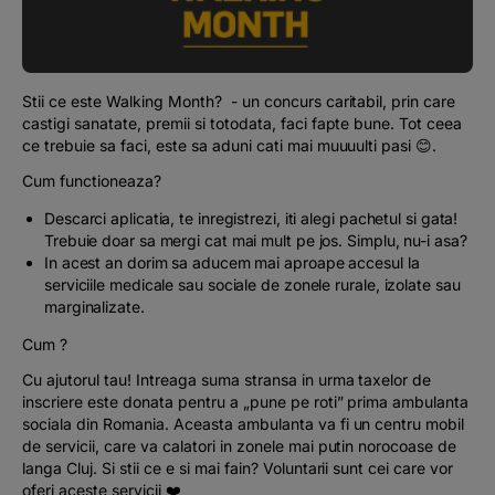
Podcast
The MacRO Zone
Stii ce este Walking Month? - un concurs caritabil, prin care
castigi sanatate, premii si totodata, faci fapte bune. Tot ceea
Pentru antreprenori
ce trebuie sa faci, este sa aduni cati mai muuuulti pasi 😊.
Cum functioneaza?
Banking, pe relaxare
Descarci aplicatia, te inregistrezi, iti alegi pachetul si gata!
Trebuie doar sa mergi cat mai mult pe jos. Simplu, nu-i asa?
In acest an dorim sa aducem mai aproape accesul la
serviciile medicale sau sociale de zonele rurale, izolate sau
marginalizate.
Cum ?
Cu ajutorul tau! Intreaga suma stransa in urma taxelor de
inscriere este donata pentru a „pune pe roti” prima ambulanta
sociala din Romania. Aceasta ambulanta va fi un centru mobil
de servicii, care va calatori in zonele mai putin norocoase de
langa Cluj. Si stii ce e si mai fain? Voluntarii sunt cei care vor
oferi aceste servicii ❤️