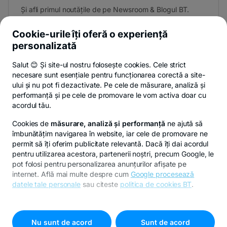
Și afli primul noutățile de pe Newsroom & Blogul BT.
Cookie-urile îți oferă o experiență
personalizată
Poți renunța oricând,
vezi detalii
.
Salut 😊 Și site-ul nostru folosește cookies. Cele strict
necesare sunt esențiale pentru funcționarea corectă a site-
ului și nu pot fi dezactivate. Pe cele de măsurare, analiză și
performanță și pe cele de promovare le vom activa doar cu
Privacy Hub
Politica de confidențialitate
Politica de cookies
S
acordul tău.
Cookies de
măsurare, analiză și performanță
ne ajută să
îmbunătățim navigarea în website, iar cele de promovare ne
permit să îți oferim publicitate relevantă. Dacă îți dai acordul
pentru utilizarea acestora, partenerii noștri, precum Google, le
© Copyright 2026 Banca Transilvania. Toate drepturile
pot folosi pentru personalizarea anunțurilor afișate pe
rezervate.
internet. Află mai multe despre cum
Google procesează
datele tale personale
sau citeste
politica de cookies BT
.
Pentru personalizarea preferințelor selectează
"
Setari
cookies
"
Nu sunt de acord
Sunt de acord