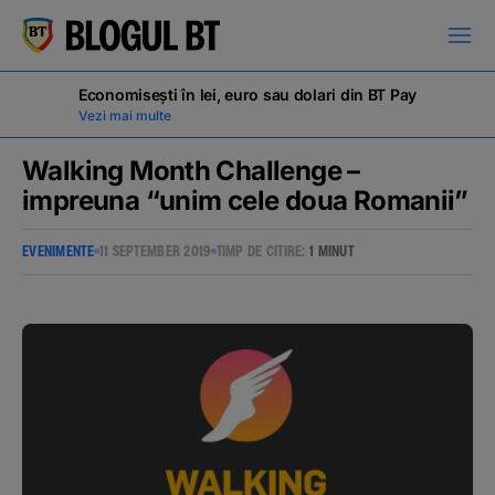
latinești
кириллица
Economisești în lei, euro sau dolari din BT Pay
Vezi mai multe
Walking Month Challenge –
impreuna “unim cele doua Romanii”
Campanii
EVENIMENTE
11 SEPTEMBER 2019
TIMP DE CITIRE:
1 MINUT
Educație financiară
BT Pay
Evenimente