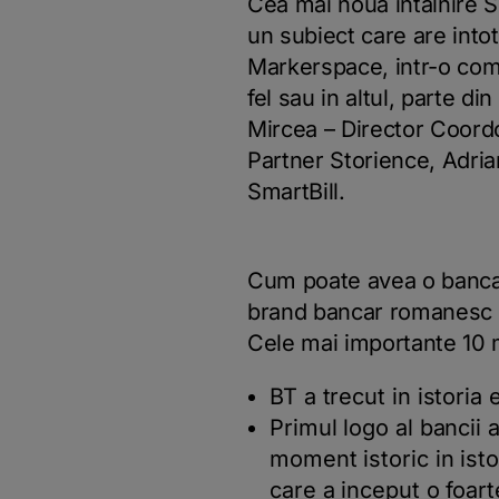
Cea mai noua intalnire 
un subiect care are int
Markerspace, intr-o comp
fel sau in altul, parte d
Mircea – Director Coord
Partner Storience, Adri
SmartBill.
Cum poate avea o banca 
brand bancar romanesc (
Cele mai importante 10 
BT a trecut in istoria 
Primul logo al bancii 
moment istoric in isto
care a inceput o foar