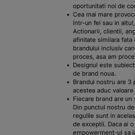
oportunitati noi de c
Cea mai mare provocar
intr-un fel sau in altu
Actionarii, clientii, a
afinitate similara fat
brandului inclusiv can
proces, asa am proced
Designul este subiecti
de brand noua.
Brandul nostru are 3 p
acestea aduc valoare 
Fiecare brand are un m
Din punctul nostru de
regulile sunt in acelas
de exceptii. Daca ai 
empowerment-ul
sa i