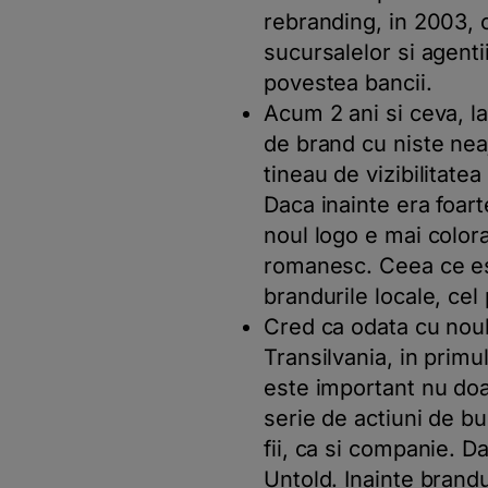
rebranding, in 2003, 
sucursalelor si agent
povestea bancii.
Acum 2 ani si ceva, l
de brand cu niste neaj
tineau de vizibilitate
Daca inainte era foart
noul logo e mai color
romanesc. Ceea ce est
brandurile locale, cel 
Cred ca odata cu nou
Transilvania, in primu
este important nu doar
serie de actiuni de bu
fii, ca si companie. D
Untold. Inainte brand