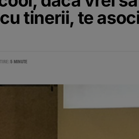
cool, daca vrei sa
cu tinerii, te asoc
ITIRE:
5 MINUTE