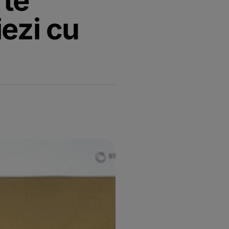
 te
iezi cu