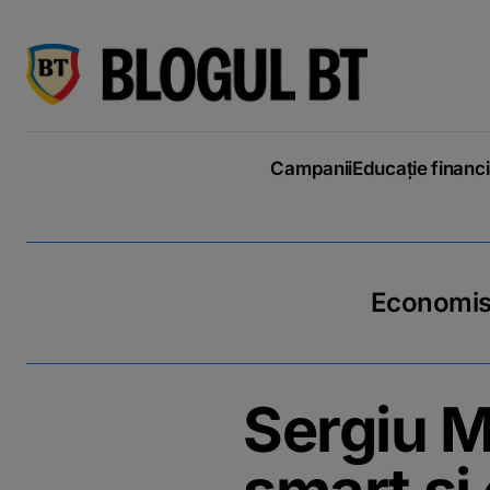
latinești
кириллица
Campanii
Educație financ
Economiseș
Sergiu M