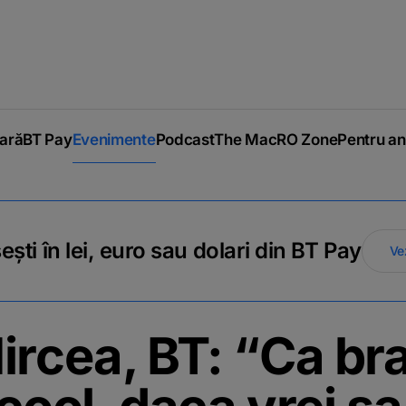
iară
BT Pay
Evenimente
Podcast
The MacRO Zone
Pentru an
ti în lei, euro sau dolari din BT Pay
Ve
ircea, BT: “Ca br