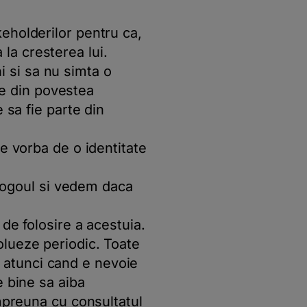
eholderilor pentru ca,
a la cresterea lui.
hi si sa nu simta o
rte din povestea
 sa fie parte din
e vorba de o identitate
, logoul si vedem daca
de folosire a acestuia.
olueze periodic. Toate
il atunci cand e nevoie
e bine sa aiba
impreuna cu consultatul