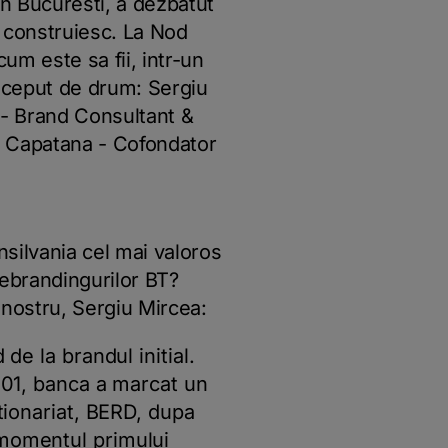
in Bucuresti, a dezbatut
 construiesc. La Nod
um este sa fii, intr-un
 inceput de drum: Sergiu
 - Brand Consultant &
a Capatana - Cofondator
ilvania cel mai valoros
ebrandingurilor BT?
nostru, Sergiu Mircea:
de la brandul initial.
2001, banca a marcat un
ctionariat, BERD, dupa
 momentul primului