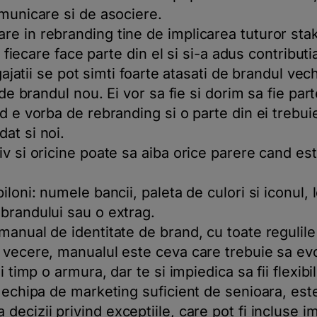
omunicare si de asociere.
e in rebranding tine de implicarea tuturor stak
l, fiecare face parte din el si si-a adus contributi
ngajatii se pot simti foarte atasati de brandul vec
a de brandul nou. Ei vor sa fie si dorim sa fie pa
d e vorba de rebranding si o parte din ei trebuie
at si noi.
v si oricine poate sa aiba orice parere cand est
iloni: numele bancii, paleta de culori si iconul
brandului sau o extrag.
anual de identitate de brand, cu toate regulile 
 vecere, manualul este ceva care trebuie sa ev
i timp o armura, dar te si impiedica sa fii flexib
o echipa de marketing suficient de senioara, est
a decizii privind exceptiile, care pot fi incluse 