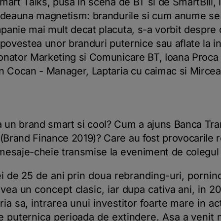
Smart Talks,
pusa in scena
de BT si de SmartBill, 
otdeauna magnetism: brandurile si cum anume se
anie mai mult decat placuta, s-a vorbit despre c
in povestea unor branduri puternice sau aflate la
onator Marketing si Comunicare BT, Ioana Proca
an Cocan - Manager, Laptaria cu caimac si Mirce
un brand smart si cool? Cum a ajuns Banca Trans
Brand Finance 2019)? Care au fost provocarile r
mesaje-cheie transmise la eveniment de colegul 
ei de 25 de ani prin doua rebranding-uri, pornind 
avea un concept clasic, iar dupa cativa ani, in 
ria sa, intrarea unui investitor foarte mare in a
te puternica perioada de extindere. Asa a venit