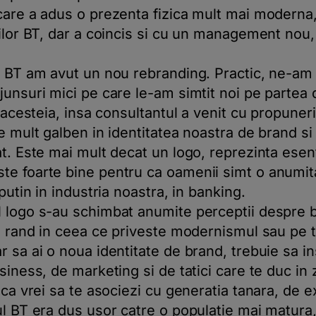
care a adus o prezenta fizica mult mai moderna,
iilor BT, dar a coincis si cu un management nou,
a BT am avut un nou rebranding. Practic, ne-am
unsuri mici pe care le-am simtit noi pe partea d
a acesteia, insa consultantul a venit cu propuner
e mult galben in identitatea noastra de brand si
at. Este mai mult decat un logo, reprezinta esen
e foarte bine pentru ca oamenii simt o anumita 
putin in industria noastra, in banking.
l logo s-au schimbat anumite perceptii despre 
l rand in ceea ce priveste modernismul sau pe t
 sa ai o noua identitate de brand, trebuie sa in
siness, de marketing si de tatici care te duc in 
aca vrei sa te asociezi cu generatia tanara, de 
ul BT era dus usor catre o populatie mai matur