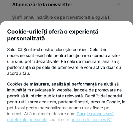
Abonează-te la newsletter
Și afli primul noutățile de pe Newsroom & Blogul BT.
Cookie-urile îți oferă o experiență
personalizată
Poți renunța oricând,
vezi detalii
.
Salut 😊 Și site-ul nostru folosește cookies. Cele strict
necesare sunt esențiale pentru funcționarea corectă a site-
ului și nu pot fi dezactivate. Pe cele de măsurare, analiză și
performanță și pe cele de promovare le vom activa doar cu
Privacy Hub
Politica de confidențialitate
Politica de cookies
S
acordul tău.
Cookies de
măsurare, analiză și performanță
ne ajută să
îmbunătățim navigarea în website, iar cele de promovare ne
permit să îți oferim publicitate relevantă. Dacă îți dai acordul
pentru utilizarea acestora, partenerii noștri, precum Google, le
© Copyright 2026 Banca Transilvania. Toate drepturile
pot folosi pentru personalizarea anunțurilor afișate pe
rezervate.
internet. Află mai multe despre cum
Google procesează
datele tale personale
sau citeste
politica de cookies BT
.
Pentru personalizarea preferințelor selectează
"
Setari