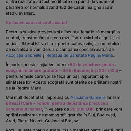
dintre rezultate au fost modifcate din punct de vedere al
parametrilor normali, având 132 de cazuri maligne sau în
stadiu avansat.
Ce facem concret anul acesta?
Pentru a susține prevenția și a încuraja femeile să meargă la
control, transformăm din nou rozul într-un simbol al grijii și al
acțiunii. Site-ul BT va fi roz pentru câteva zile, iar pe rețelele
de socializare vom derula o campanie specială alături de
Asociația Gabrielle
și
Rețeaua de Sănătate Regina Maria
.
În cadrul acestei inițiative, oferim
50 de vouchere pentru
ecografii mamare gratuite – 30 în București și 20 în Cluj
–
pentru femeile care vor să facă un pas important spre
sănătatea lor. Aceste ecografii sunt oferite de prietenii noștri
de la Regina Maria.
Mai mult decât atât, împreună cu
Asociația Gabrielle
lansăm
B(reas)TCare – Fondul pentru depistarea precoce a
cancerului mamar
,
în valoare de
20.000 EUR
,
prin care vom
sprijini realizarea de mamografii gratuite în Cluj, București,
Arad, Piatra Neamț, Craiova și Brașov.
Rozul nu este doar o culoare, ci un manifest pentru viață, grijă