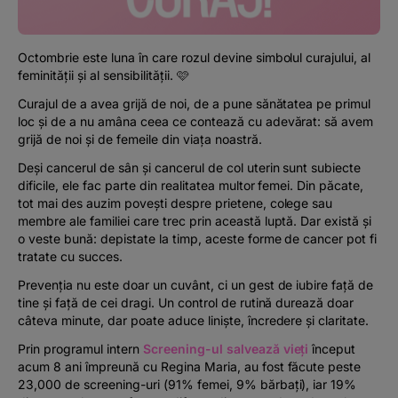
Podcast
The MacRO Zone
Octombrie este luna în care rozul devine simbolul curajului, al
feminității și al sensibilității. 🩷
Curajul de a avea grijă de noi, de a pune sănătatea pe primul
Pentru antreprenori
loc și de a nu amâna ceea ce contează cu adevărat: să avem
grijă de noi și de femeile din viața noastră.
Banking, pe relaxare
Deși cancerul de sân și cancerul de col uterin sunt subiecte
dificile, ele fac parte din realitatea multor femei. Din păcate,
tot mai des auzim povești despre prietene, colege sau
membre ale familiei care trec prin această luptă. Dar există și
o veste bună: depistate la timp, aceste forme de cancer pot fi
tratate cu succes.
Prevenția nu este doar un cuvânt, ci un gest de iubire față de
tine și față de cei dragi. Un control de rutină durează doar
câteva minute, dar poate aduce liniște, încredere și claritate.
Prin programul intern
Screening-ul salvează vieți
început
acum 8 ani împreună cu Regina Maria, au fost făcute peste
23,000 de screening-uri (91% femei, 9% bărbați), iar 19%