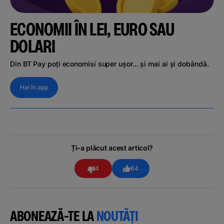
ECONOMII ÎN LEI, EURO SAU
DOLARI
Din BT Pay poți economisi super ușor... și mai ai și dobândă.
Hai în app
Ți-a plăcut acest articol?
4
64
ABONEAZĂ-TE LA
NOUTĂȚI