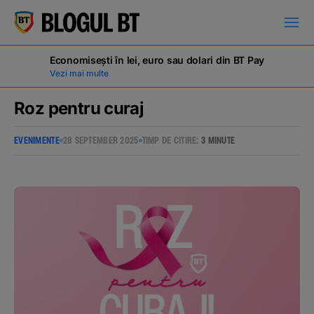
latinești
кириллица
Economisești în lei, euro sau dolari din BT Pay
Vezi mai multe
Roz pentru curaj
EVENIMENTE
28 SEPTEMBER 2025
TIMP DE CITIRE:
3 MINUTE
Campanii
Educație financiară
BT Pay
Evenimente