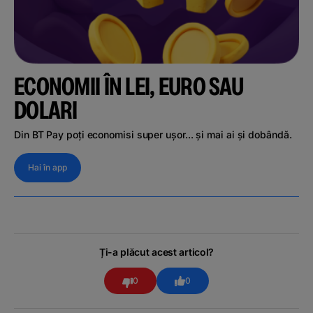
ECONOMII ÎN LEI, EURO SAU
DOLARI
Din BT Pay poți economisi super ușor... și mai ai și dobândă.
Hai în app
Ți-a plăcut acest articol?
0
0