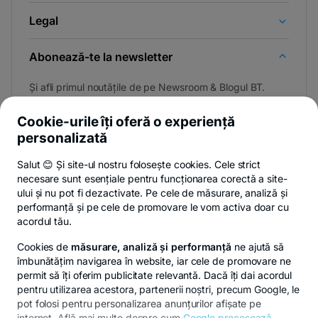
Legal
Abonează-te la newsletter
Și afli primul noutățile de pe Newsroom & Blogul BT.
Cookie-urile îți oferă o experiență
personalizată
Poți renunța oricând,
vezi detalii
.
Salut 😊 Și site-ul nostru folosește cookies. Cele strict
necesare sunt esențiale pentru funcționarea corectă a site-
ului și nu pot fi dezactivate. Pe cele de măsurare, analiză și
performanță și pe cele de promovare le vom activa doar cu
Privacy Hub
Politica de confidențialitate
Politica de cookies
S
acordul tău.
Cookies de
măsurare, analiză și performanță
ne ajută să
îmbunătățim navigarea în website, iar cele de promovare ne
permit să îți oferim publicitate relevantă. Dacă îți dai acordul
pentru utilizarea acestora, partenerii noștri, precum Google, le
© Copyright 2026 Banca Transilvania. Toate drepturile
pot folosi pentru personalizarea anunțurilor afișate pe
rezervate.
internet. Află mai multe despre cum
Google procesează