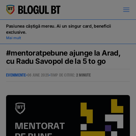
latinești
кириллица
Pasiunea câștigă mereu. Ai un singur card, beneficii
exclusive.
Mai mult
#mentoratpebune ajunge la Arad,
cu Radu Savopol de la 5 to go
Campanii
EVENIMENTE
06 JUNE 2025
TIMP DE CITIRE:
2 MINUTE
Educație financiară
BT Pay
Evenimente