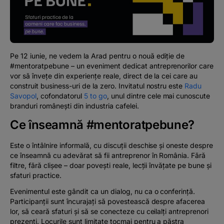
Podcast
The MacRO Zone
Pe 12 iunie, ne vedem la Arad pentru o nouă ediție de
Pentru antreprenori
#mentoratpebune – un eveniment dedicat antreprenorilor care
vor să învețe din experiențe reale, direct de la cei care au
construit business-uri de la zero. Invitatul nostru este
Radu
Banking, pe relaxare
Savopol
, cofondatorul
5 to go
, unul dintre cele mai cunoscute
branduri românești din industria cafelei.
Ce înseamnă #mentoratpebune?
Este o întâlnire informală, cu discuții deschise și oneste despre
ce înseamnă cu adevărat să fii antreprenor în România. Fără
filtre, fără clișee – doar povești reale, lecții învățate pe bune și
sfaturi practice.
Evenimentul este gândit ca un dialog, nu ca o conferință.
Participanții sunt încurajați să povestească despre afacerea
lor, să ceară sfaturi și să se conecteze cu ceilalți antreprenori
prezenți. Locurile sunt limitate tocmai pentru a păstra