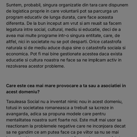
Suntem, probabil, singura organizatie din tara care dispunem
de logistica proprie in care voluntarii pot sa parcurga un
program educativ de lunga durata, care face aceasta
diferenta. De la bun inceput am vrut si am reusit sa facem
legatura intre social, cultural, mediu si educatie, deci de a
avea mai multe programe intr-o singura entitate, care, de
altfel, nici in societate nu se pot desparti. Orice catastrofa
naturala si de mediu aduce dupa sine o catastrofa sociala si
economica. Pot fi mai bine gestionate acestea daca exista
educatie si cultura noastra ne face sa ne implicam activ in
rezolvarea acestor probleme.
Care este cea mai mare provocare a ta sau a asociatiei in
acest domeniu?
Tasuleasa Social nu a inventat nimic nou in acest domeniu,
totusi in societatea romaneasca a trebuit sa lucreze in
avangarda, adica sa propuna modele care pentru
mentalitatea noastra sunt foarte noi. Este mult mai usor sa
reactionam la problemele negative care ne inconjoara decat
sa ne gandim ce am putea face ca pe viitor sa nu se mai