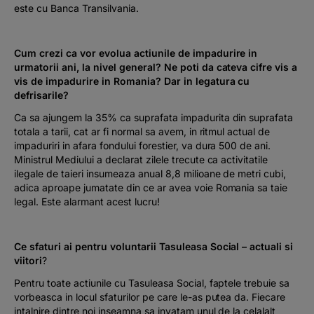
este cu Banca Transilvania.
Cum crezi ca vor evolua actiunile de impadurire in
urmatorii ani, la nivel general? Ne poti da cateva cifre vis a
vis de impadurire in Romania? Dar in legatura cu
defrisarile?
Ca sa ajungem la 35% ca suprafata impadurita din suprafata
totala a tarii, cat ar fi normal sa avem, in ritmul actual de
impaduriri in afara fondului forestier, va dura 500 de ani.
Ministrul Mediului a declarat zilele trecute ca activitatile
ilegale de taieri insumeaza anual 8,8 milioane de metri cubi,
adica aproape jumatate din ce ar avea voie Romania sa taie
legal. Este alarmant acest lucru!
Ce sfaturi ai pentru voluntarii Tasuleasa Social – actuali si
viitori
?
Pentru toate actiunile cu Tasuleasa Social, faptele trebuie sa
vorbeasca in locul sfaturilor pe care le-as putea da. Fiecare
intalnire dintre noi inseamna sa invatam unul de la celalalt