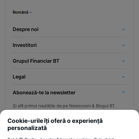
Română
Despre noi
Investitori
Grupul Financiar BT
Legal
Abonează-te la newsletter
Și afli primul noutățile de pe Newsroom & Blogul BT.
Cookie-urile îți oferă o experiență
personalizată
Poți renunța oricând,
vezi detalii
.