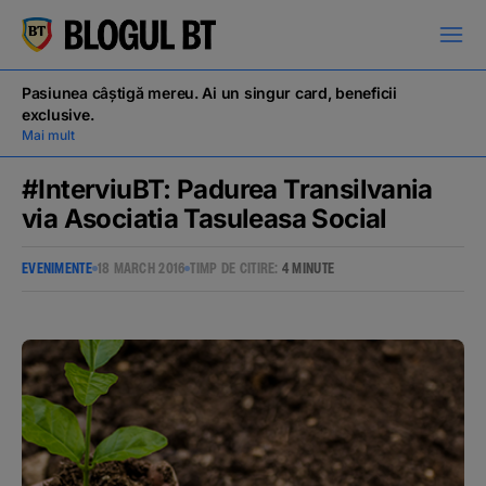
latinești
кириллица
Pasiunea câștigă mereu. Ai un singur card, beneficii
exclusive.
Mai mult
#InterviuBT: Padurea Transilvania
via Asociatia Tasuleasa Social
Campanii
EVENIMENTE
18 MARCH 2016
TIMP DE CITIRE:
4 MINUTE
Educație financiară
BT Pay
Evenimente