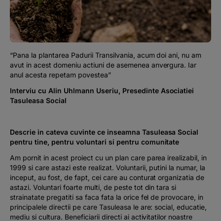
Podcast
The MacRO Zone
“Pana la plantarea Padurii Transilvania, acum doi ani, nu am
Pentru antreprenori
avut in acest domeniu actiuni de asemenea anvergura. Iar
anul acesta repetam povestea”
Banking, pe relaxare
Interviu cu Alin Uhlmann Useriu, Presedinte A
sociatiei
Tasuleasa Social
Descrie in cateva cuvinte ce inseamna Tasuleasa Social
pentru tine, pentru voluntari si pentru comunitate
Am pornit in acest proiect cu un plan care parea irealizabil, in
1999 si care astazi este realizat. Voluntarii, putini la numar, la
inceput, au fost, de fapt, cei care au conturat organizatia de
astazi. Voluntari foarte multi, de peste tot din tara si
strainatate pregatiti sa faca fata la orice fel de provocare, in
principalele directii pe care Tasuleasa le are: social, educatie,
mediu si cultura. Beneficiarii directi ai activitatilor noastre