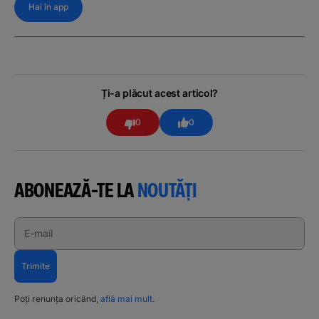
Hai în app
Ți-a plăcut acest articol?
0
0
ABONEAZĂ-TE LA
NOUTĂȚI
E-mail
Trimite
Poți renunța oricând,
află mai mult
.