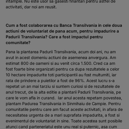
intample. Nu este usor sa gasesti finantari pentru astfel de
activitati, dar noi am reusit.
Cum a fost colaborarea cu Banca Transilvania in cele doua
actiuni de voluntariat de pana acum, pentru impadurire a
Padurii Transilvania? Care a fost impactul pentru
comunitate?
Pana la plantarea Padurii Transilvania, acum doi ani, nu am
avut in acest domeniu actiuni de asemenea anvergura. Am
estimat 800 de oameni si au venit circa 1.500. Cred ca am
fost foarte bine organizati pentru ca dupa rezultatele a celor
10 hectare impadurite toti participantii au fost multumiti, iar
rata de prindere a puietilor a fost de 96%. Acest lucru s-a
repetat un an mai tarziu si suntem curiosi si de rezultatele de
anul trecut, de la alta editie a plantarii Padurii Transilvania, pe
care le vom afla in curand. Iar anul acesta repetam povestea,
plantam Padurea Transilvania in Sinmihaiu de Campie. Pentru
comunitatile pentru care am facut aceste activitati, in afara de
necesitatea urgenta de a mari suprafata impadurita, a fost si
evenimentul de voluntariat in sine. Toate acestea sunt posibile
atunci cand parteneriatul este unu real si puternic, asa cum