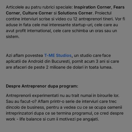
Articolele au patru rubrici speciale:
Inspiration Corner
,
Fears
Corner
,
Culture Corne
r si
Solutions Corner
. Proiectul
contine interviuri scrise si video cu 12 antreprenori tineri. Vor fi
aduse in fata cele mai interesante startup-uri, cele care au
avut profit international, cele care schimba un oras sau un
sistem.
Azi aflam povestea
T-ME Studios
,
un studio care face
aplicatii de Android din Bucuresti, pornit acum 3 ani si care
are afaceri de peste 2 milioane de dolari in toata lumea.
Despre Antreprenor dupa program:
Antreprenorii experimentati nu au trait numai in birourile lor.
Sau au facut-o? Aflam printr-o serie de interviuri care trec
dincolo de business, pentru a vedea cu ce se ocupa oamenii
intreprinzatori dupa ce se termina programul, ce cred despre
work - life balance si cum ii motivezi pe angajati.