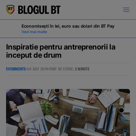
latinești
кириллица
Economisești în lei, euro sau dolari din BT Pay
Vezi mai multe
Inspiratie pentru antreprenorii la
inceput de drum
Campanii
EVENIMENTE
04 JULY 2016
TIMP DE CITIRE:
2 MINUTE
Educație financiară
BT Pay
Evenimente