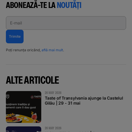
ABONEAZĂ-TE LA
NOUTĂȚI
E-mail
Trimite
Poți renunța oricând,
află mai mult
.
ALTE ARTICOLE
26 MAY 2026
Taste of Transylvania ajunge la Castelul
Gilău | 29 - 31 mai
26 MAY 2026