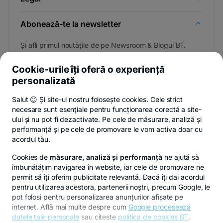
Abonează-te la newsletter
Și afli primul noutățile de pe Newsroom & Blogul BT.
Cookie-urile îți oferă o experiență
personalizată
Poți renunța oricând,
vezi detalii
.
Salut 😊 Și site-ul nostru folosește cookies. Cele strict
necesare sunt esențiale pentru funcționarea corectă a site-
ului și nu pot fi dezactivate. Pe cele de măsurare, analiză și
performanță și pe cele de promovare le vom activa doar cu
Privacy Hub
Politica de confidențialitate
Politica de cookies
S
acordul tău.
Cookies de
măsurare, analiză și performanță
ne ajută să
îmbunătățim navigarea în website, iar cele de promovare ne
permit să îți oferim publicitate relevantă. Dacă îți dai acordul
pentru utilizarea acestora, partenerii noștri, precum Google, le
© Copyright 2026 Banca Transilvania. Toate drepturile
pot folosi pentru personalizarea anunțurilor afișate pe
rezervate.
internet. Află mai multe despre cum
Google procesează
datele tale personale
sau citeste
politica de cookies BT
.