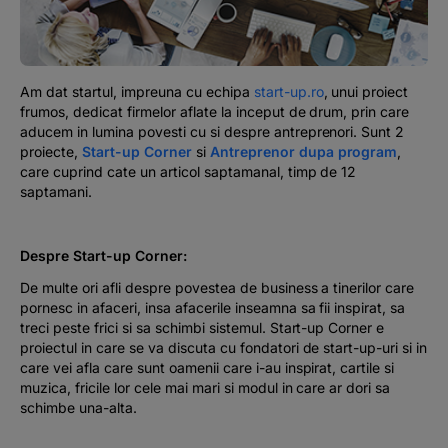
Podcast
The MacRO Zone
Am dat startul, impreuna cu echipa
start-up.ro
, unui proiect
frumos, dedicat firmelor aflate la inceput de drum, prin care
Pentru antreprenori
aducem in lumina povesti cu si despre antreprenori. Sunt 2
proiecte,
Start-up Corner
si
Antreprenor dupa program
,
care cuprind cate un articol saptamanal, timp de 12
Banking, pe relaxare
saptamani.
Despre Start-up Corner:
De multe ori afli despre povestea de business a tinerilor care
pornesc in afaceri, insa afacerile inseamna sa fii inspirat, sa
treci peste frici si sa schimbi sistemul. Start-up Corner e
proiectul in care se va discuta cu fondatori de start-up-uri si in
care vei afla care sunt oamenii care i-au inspirat, cartile si
muzica, fricile lor cele mai mari si modul in care ar dori sa
schimbe una-alta.