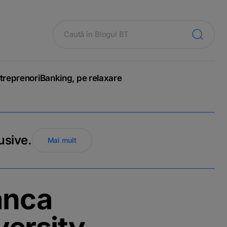
treprenori
Banking, pe relaxare
usive.
Mai mult
anca