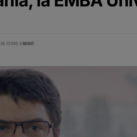
ania, la EMBA Uni
 DE CITIRE:
1 MINUT