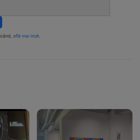
ricând,
află mai mult
.