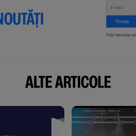
E-mail
NOUTĂȚI
Trimite
Poți renunța o
ALTE ARTICOLE