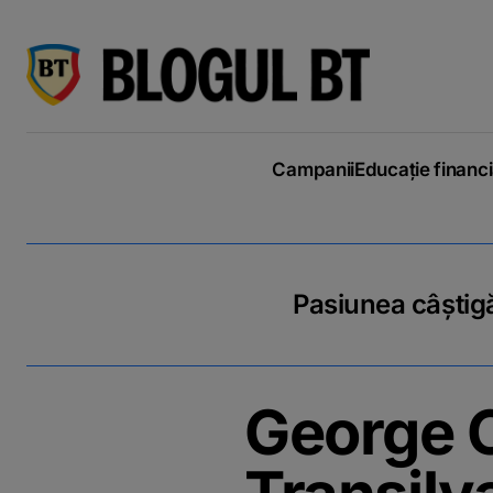
latinești
кириллица
Campanii
Educație financ
Pasiunea câștigă
George 