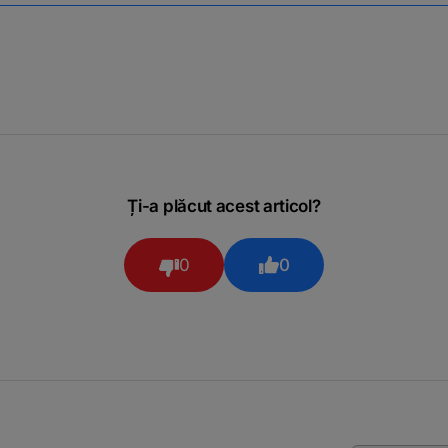
Ți-a plăcut acest articol?
0
0