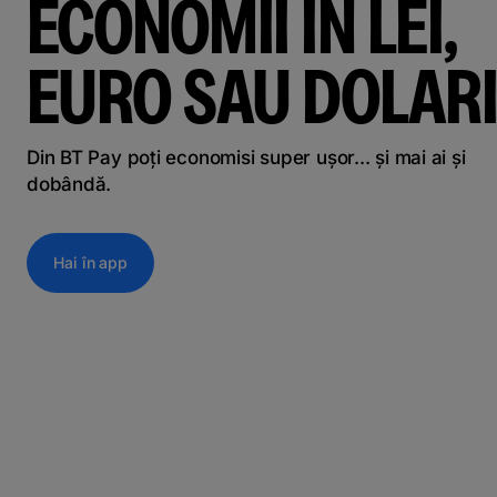
ECONOMII ÎN LEI,
EURO SAU DOLARI
Din BT Pay poți economisi super ușor... și mai ai și
dobândă.
Hai în app