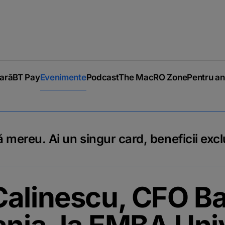
iară
BT Pay
Evenimente
Podcast
The MacRO Zone
Pentru an
 mereu. Ai un singur card, beneficii excl
Calinescu, CFO B