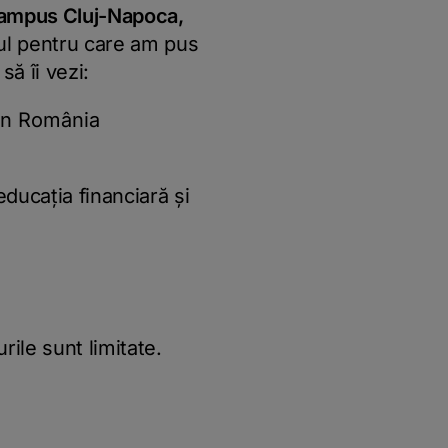
 Campus Cluj-Napoca,
vul pentru care am pus
să îi vezi:
din România
educația financiară și
rile sunt limitate.