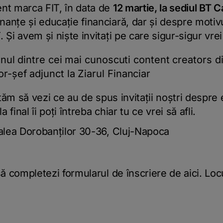
ent marca FIT, în data de
12 martie, la sediul BT
anțe și educație financiară, dar și despre moti
Și avem și niște invitați pe care sigur-sigur vrei 
: unul dintre cei mai cunoscuti content creators 
r-șef adjunct la Ziarul Financiar
vităm să vezi ce au de spus invitații noștri despre 
a final îi poți întreba chiar tu ce vrei să afli.
lea Dorobanților 30-36, Cluj-Napoca
să completezi formularul de înscriere de aici. Locu