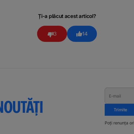
Ți-a plăcut acest articol?
3
14
E-mail
NOUTĂȚI
Trimite
Poți renunța o