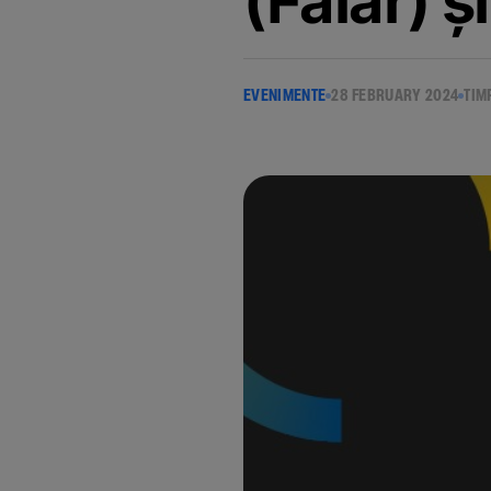
(Faiăr) ș
EVENIMENTE
28 FEBRUARY 2024
TIM