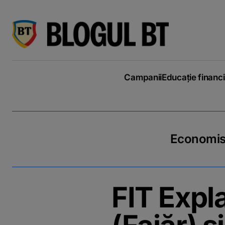
latinești
кириллица
Campanii
Educație financ
Economiseș
FIT Expla