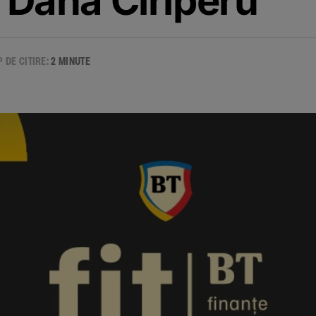
i Dana Ciriperu
P DE CITIRE:
2 MINUTE