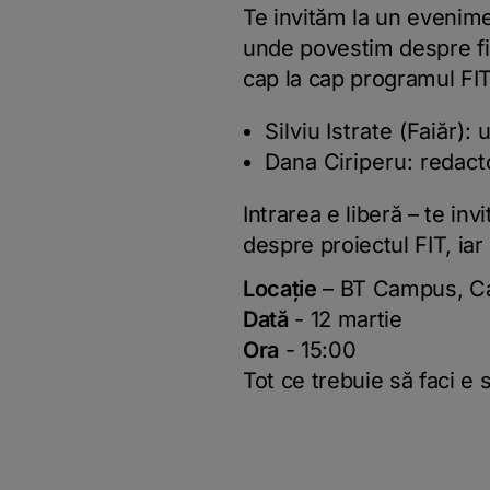
Te invităm la un evenim
unde povestim despre fin
cap la cap programul FIT. 
Silviu Istrate (Faiăr)
Dana Ciriperu: redacto
Intrarea e liberă – te in
despre proiectul FIT, iar l
Locație
– BT Campus, Ca
Dată
- 12 martie
Ora
- 15:00
Tot ce trebuie să faci e 