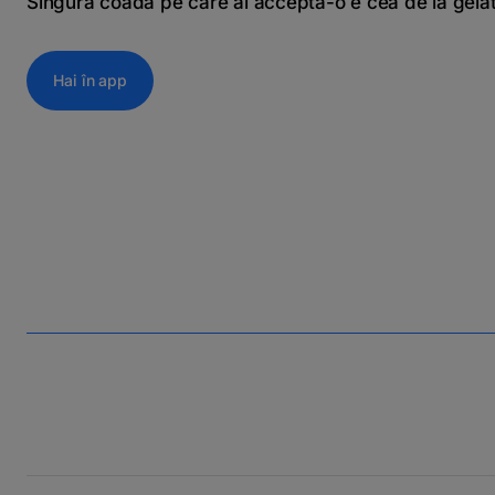
Singura coadă pe care ai accepta-o e cea de la gela
Hai în app