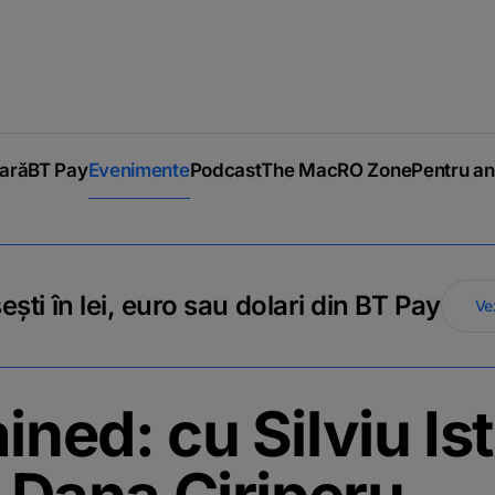
iară
BT Pay
Evenimente
Podcast
The MacRO Zone
Pentru an
ti în lei, euro sau dolari din BT Pay
Ve
ined: cu Silviu Is