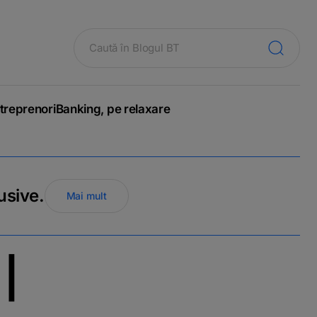
treprenori
Banking, pe relaxare
usive.
Mai mult
|