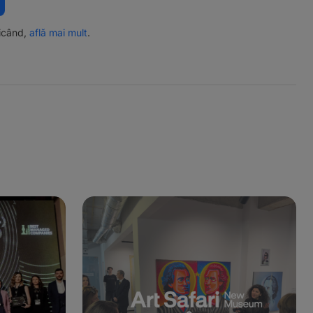
ricând,
află mai mult
.