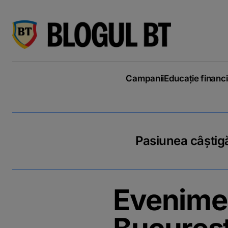
latinești
кириллица
Campanii
Educație financ
Pasiunea câștigă
Evenimen