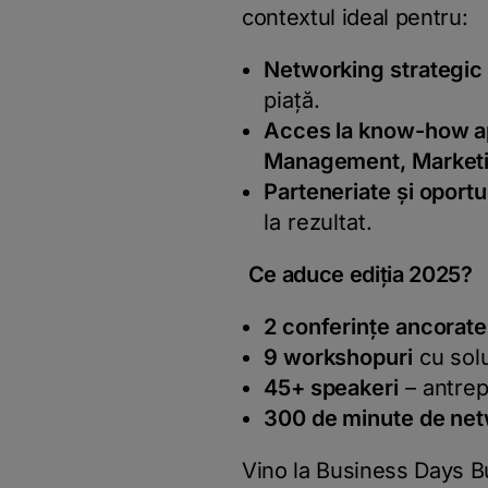
contextul ideal pentru:
Networking strategic
piață.
Acces la know-how ap
Management, Marketin
Parteneriate și oportun
la rezultat.
Ce aduce ediția 2025?
2 conferințe ancorate
9 workshopuri
cu solu
45+ speakeri
– antrep
300 de minute de ne
Vino la Business Days Bu