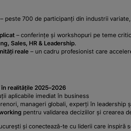
– peste 700 de participanți din industrii variate,
licat
– conferințe și workshopuri pe teme criti
g, Sales, HR & Leadership
.
ități reale
– un cadru profesionist care acceler
 în realitățile 2025–2026
ții aplicabile imediat în business
renori, manageri globali, experți în leadership ș
tworking
pentru validarea deciziilor și crearea d
curești și conectează-te cu liderii care inspiră 