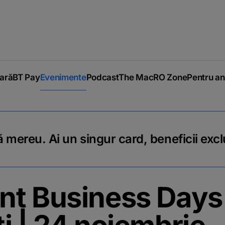
iară
BT Pay
Evenimente
Podcast
The MacRO Zone
Pentru an
 mereu. Ai un singur card, beneficii excl
t Business Days 