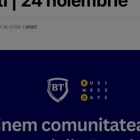
i | 24 noiembrie
P DE CITIRE:
1 MINUT