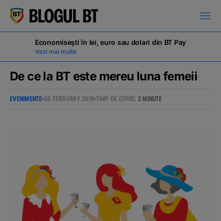
latinești
кириллица
Economisești în lei, euro sau dolari din BT Pay
Vezi mai multe
De ce la BT este mereu luna femeii
EVENIMENTE
28 FEBRUARY 2019
TIMP DE CITIRE:
2 MINUTE
Campanii
Educație financiară
BT Pay
Evenimente