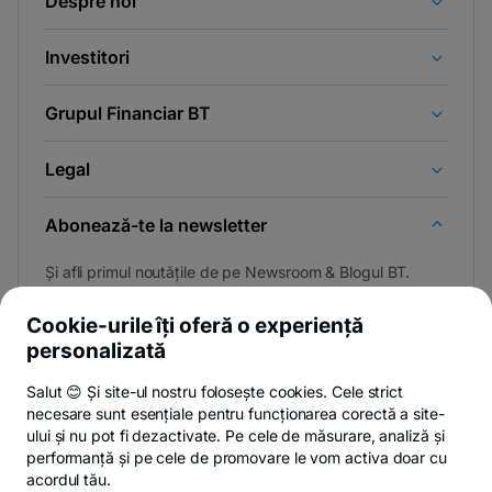
Despre noi
Investitori
Grupul Financiar BT
Legal
Abonează-te la newsletter
Și afli primul noutățile de pe Newsroom & Blogul BT.
Cookie-urile îți oferă o experiență
personalizată
Poți renunța oricând,
vezi detalii
.
Salut 😊 Și site-ul nostru folosește cookies. Cele strict
necesare sunt esențiale pentru funcționarea corectă a site-
ului și nu pot fi dezactivate. Pe cele de măsurare, analiză și
performanță și pe cele de promovare le vom activa doar cu
Privacy Hub
Politica de confidențialitate
Politica de cookies
S
acordul tău.