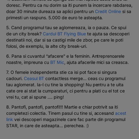
doresc. Pentru ca nu dorim sa iti punem la incercare rabdarea,
doar 30 minute dureaza sa aplici pentru un
Credit Online
si sa
primesti un raspuns. 5.000 de euro te asteapta.
5. Cand programul tau se aglomereaza, ia o pauza. Ce spui
de un city break?
Cardul BT Flying Blue
te ajuta sa descoperi
destinatii noi, dar si sa castigi mile de zbor, pe care le poti
folosi, de exemplu, la alte city break-uri.
6. Pana si cuvantul “afacere” e la feminin. Antreprenoarele
noastre, impreuna cu
BT Mic
, ajuta afacerile mici sa creasca.
7. O femeie independenta stie ca isi pot face si singura
cadouri.
Ceasul BT
contactless merge… ceas cu programul
tau aglomerat. Ia-l cu tine la shopping! Nu pentru a te uita
cate ore ai stat la cumparaturi, ci pentru a plati cu el tot ce
vrei tu, cat ai spune …. ping!
8. Pantofi, pantofi, pantofi!!! Martie e chiar potrivit sa iti
completezi colectia. Tinem pasul cu tine si, accesand
acest
link
vei descoperi magazinele care fac parte din programul
STAR, in care de asteapta… perechea. :)