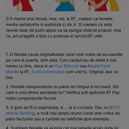
Podcast
The MacRO Zone
O fi martie luna femeii, insa, noi, la BT, credem ca femeile
merita sarbatorite si sustinute zi de zi. Si credem ca este
nevoie doar de putin ajutor ca sa ajunga unde isi propun. Asa
Pentru antreprenori
ca, am pregatit o lista cu produse si servicii BT utile:
Banking, pe relaxare
1. O femeie cauta originalitatea cand vine vorba de accesoriile
pe care le poarta, stim asta. Cum cardul tau de debit e mai
mereu cu tine, daca ai un
Visa Electron
sau
MasterCard
Mondo
la BT,
il poti personaliza
cum vrei tu. Original, asa ca
tine.
2. Femeile independente nu pierd nici timpul si nici banii. Stii
care e unul dintre secretele lor? Verifica prin aplicatia BT Pay
toate cumparaturile facute.
3. E greu sa fii si organizata, si … la zi cu toate. Dar, cu
BT24
Mobile Banking
, e mult mai simplu atunci cand vine vorba de
plata facturilor sau a cartelei de telefonie spre exemplu.
4. Sustinem femeile sa ajunga cat mai repede acolo unde isi