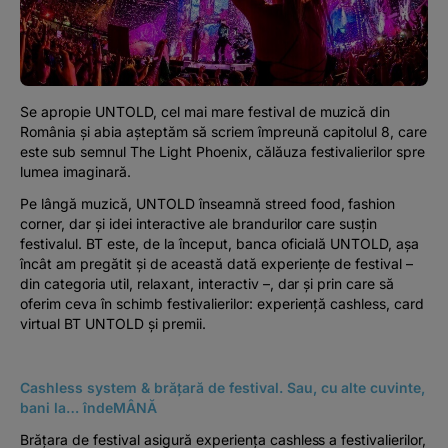
Podcast
The MacRO Zone
Se apropie UNTOLD, cel mai mare festival de muzică din
Pentru antreprenori
România și abia așteptăm să scriem împreună capitolul 8, care
este sub semnul The Light Phoenix, călăuza festivalierilor spre
lumea imaginară.
Banking, pe relaxare
Pe lângă muzică, UNTOLD înseamnă streed food, fashion
corner, dar și idei interactive ale brandurilor care susțin
festivalul. BT este, de la început, banca oficială UNTOLD, așa
încât am pregătit și de această dată experiențe de festival –
din categoria util, relaxant, interactiv –, dar și prin care să
oferim ceva în schimb festivalierilor: experiență cashless, card
virtual BT UNTOLD și premii.
Cashless system & brățară de festival. Sau, cu alte cuvinte,
bani la… îndeMÂNĂ
Brățara de festival asigură experiența cashless a festivalierilor,