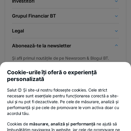
Investitori
Grupul Financiar BT
Legal
Abonează-te la newsletter
Și afli primul noutățile de pe Newsroom & Blogul BT.
Cookie-urile îți oferă o experiență
personalizată
Poți renunța oricând,
vezi detalii
.
Salut 😊 Și site-ul nostru folosește cookies. Cele strict
necesare sunt esențiale pentru funcționarea corectă a site-
ului și nu pot fi dezactivate. Pe cele de măsurare, analiză și
performanță și pe cele de promovare le vom activa doar cu
Privacy Hub
Politica de confidențialitate
Politica de cookies
S
acordul tău.
Cookies de
măsurare, analiză și performanță
ne ajută să
îmbunătățim navigarea în website, iar cele de promovare ne