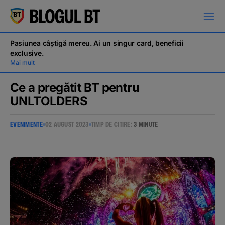
latinești
кириллица
Pasiunea câștigă mereu. Ai un singur card, beneficii
exclusive.
Mai mult
Ce a pregătit BT pentru
UNLTOLDERS
Campanii
EVENIMENTE
02 AUGUST 2023
TIMP DE CITIRE:
3 MINUTE
Educație financiară
BT Pay
Evenimente