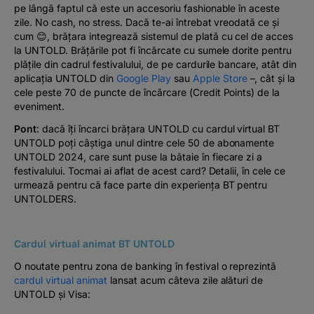
pe lângă faptul că este un accesoriu fashionable în aceste
zile. No cash, no stress. Dacă te-ai întrebat vreodată ce și
cum 😊, brățara integrează sistemul de plată cu cel de acces
la UNTOLD. Brățările pot fi încărcate cu sumele dorite pentru
plățile din cadrul festivalului, de pe cardurile bancare, atât din
aplicația UNTOLD din
Google Play
sau
Apple Store
–, cât și la
cele peste 70 de puncte de încărcare (Credit Points) de la
eveniment.
Pont
: dacă îți încarci brățara UNTOLD cu cardul virtual BT
UNTOLD poți câștiga unul dintre cele 50 de abonamente
UNTOLD 2024, care sunt puse la bătaie în fiecare zi a
festivalului. Tocmai ai aflat de acest card? Detalii, în cele ce
urmează pentru că face parte din experiența BT pentru
UNTOLDERS.
Cardul virtual animat BT UNTOLD
O noutate pentru zona de banking în festival o reprezintă
cardul virtual animat
lansat acum câteva zile alături de
UNTOLD și Visa: