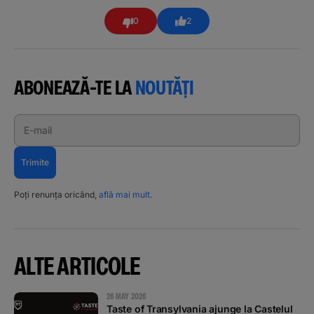
0
2
ABONEAZĂ-TE LA
NOUTĂȚI
E-mail
Trimite
Poți renunța oricând,
află mai mult
.
ALTE ARTICOLE
26 MAY 2026
Taste of Transylvania ajunge la Castelul