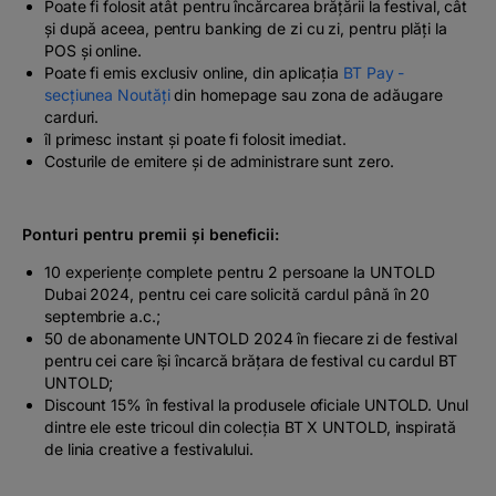
Poate fi folosit atât pentru încărcarea brăţării la festival, cât
și după aceea, pentru banking de zi cu zi, pentru plăţi la
POS şi online.
Poate fi emis exclusiv online, din aplicaţia
BT Pay -
secţiunea Noutăţi
din homepage sau zona de adăugare
carduri.
îl primesc instant și poate fi folosit imediat.
Costurile de emitere și de administrare sunt zero.
Ponturi pentru premii și beneficii:
10 experienţe complete pentru 2 persoane la UNTOLD
Dubai 2024, pentru cei care solicită cardul până în 20
septembrie a.c.;
50 de abonamente UNTOLD 2024 în fiecare zi de festival
pentru cei care își încarcă brățara de festival cu cardul BT
UNTOLD;
Discount 15% în festival la produsele oficiale UNTOLD.
Unul
dintre ele este tricoul din colecția BT X UNTOLD, inspirată
de linia creative a festivalului.