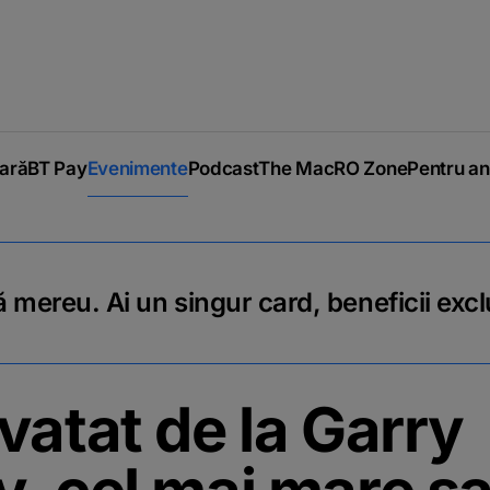
iară
BT Pay
Evenimente
Podcast
The MacRO Zone
Pentru an
 mereu. Ai un singur card, beneficii excl
vatat de la Garry