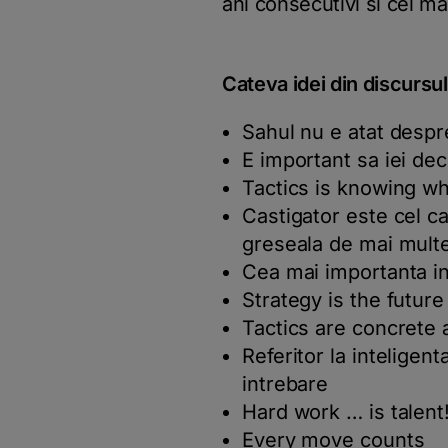
ani consecutivi si cel ma
Cateva idei din discursu
Sahul nu e atat despre
E important sa iei deci
Tactics is knowing w
Castigator este cel ca
greseala de mai multe
Cea mai importanta in
Strategy is the future
Tactics are concrete a
Referitor la inteligent
intrebare
Hard work … is talent
Every move counts