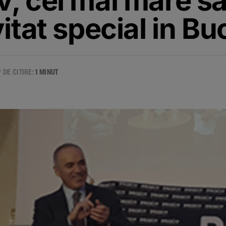
, cel mai mare sa
itat special in Bu
 DE CITIRE:
1 MINUT