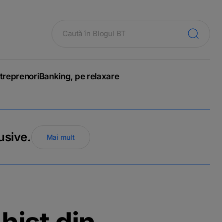
treprenori
Banking, pe relaxare
usive.
Mai mult