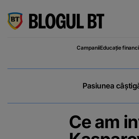
latinești
кириллица
Campanii
Educație financ
Pasiunea câștigă
Ce am in