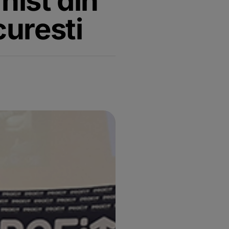
hist din
curesti