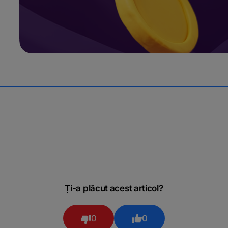
Ți-a plăcut acest articol?
0
0