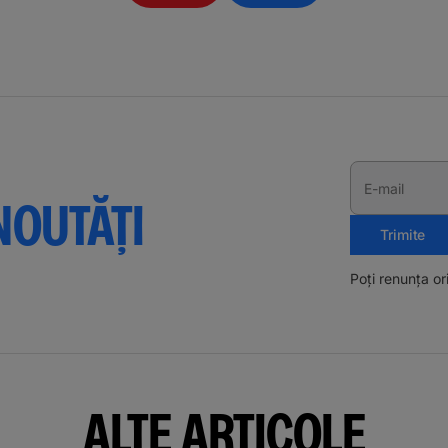
E-mail
NOUTĂȚI
Trimite
Poți renunța o
ALTE ARTICOLE