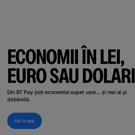
ECONOMII ÎN LEI,
EURO SAU DOLARI
Din BT Pay poți economisi super ușor... și mai ai și
dobândă.
Hai în app