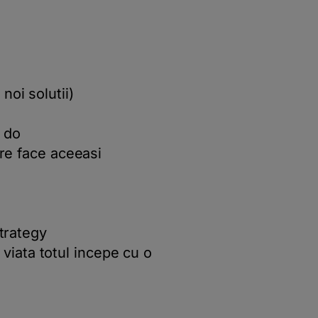
noi solutii)
 do
are face aceeasi
strategy
n viata totul incepe cu o