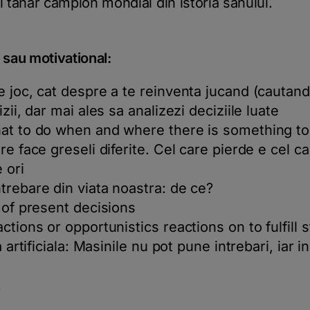
i tanar campion mondial din istoria sahului.
l sau motivational:
 joc, cat despre a te reinventa jucand (cautand 
zii, dar mai ales sa analizezi deciziile luate
hat to do when and where there is something to
re face greseli diferite. Cel care pierde e cel c
 ori
trebare din viata noastra: de ce?
 of present decisions
ctions or opportunistics reactions on to fulfill 
a artificiala: Masinile nu pot pune intrebari, iar i
!