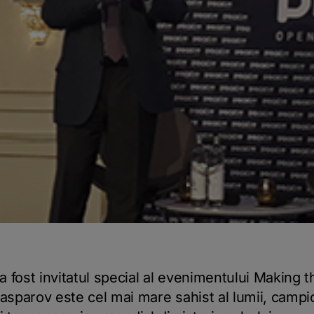
 fost invitatul special al evenimentului Making 
Kasparov este cel mai mare sahist al lumii, camp