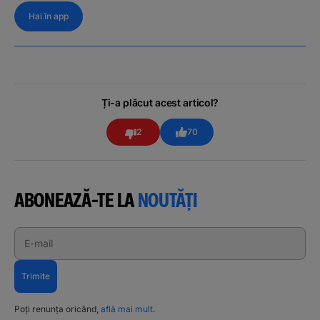
Hai în app
Ți-a plăcut acest articol?
2
70
ABONEAZĂ-TE LA
NOUTĂȚI
E-mail
Trimite
Poți renunța oricând,
află mai mult
.