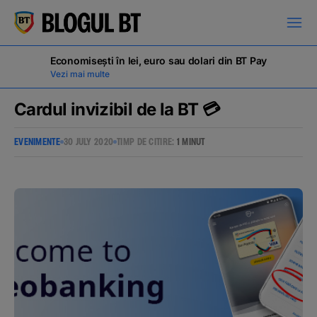
latinești
кириллица
Economisești în lei, euro sau dolari din BT Pay
Vezi mai multe
Cardul invizibil de la BT 💳
EVENIMENTE
30 JULY 2020
TIMP DE CITIRE:
1 MINUT
Campanii
Educație financiară
BT Pay
Evenimente