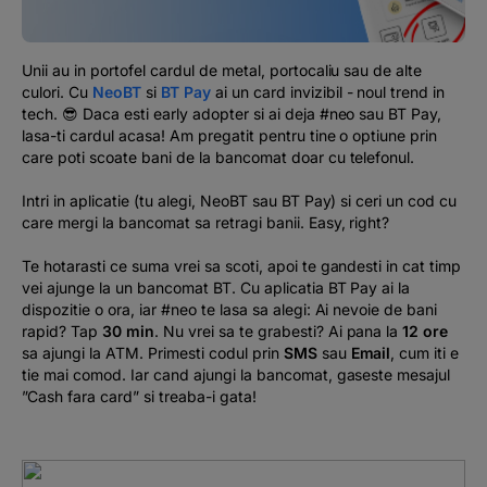
Podcast
The MacRO Zone
Unii au in portofel cardul de metal, portocaliu sau de alte
culori. Cu
NeoBT
si
BT Pay
ai un card invizibil - noul trend in
tech. 😎 Daca esti early adopter si ai deja #neo sau BT Pay,
Pentru antreprenori
lasa-ti cardul acasa! Am pregatit pentru tine o optiune prin
care poti scoate bani de la bancomat doar cu telefonul.
Banking, pe relaxare
Intri in aplicatie (tu alegi, NeoBT sau BT Pay) si ceri un cod cu
care mergi la bancomat sa retragi banii. Easy, right?
Te hotarasti ce suma vrei sa scoti, apoi te gandesti in cat timp
vei ajunge la un bancomat BT. Cu aplicatia BT Pay ai la
dispozitie o ora, iar #neo te lasa sa alegi: Ai nevoie de bani
rapid? Tap
30 min
. Nu vrei sa te grabesti? Ai pana la
12 ore
sa ajungi la ATM. Primesti codul prin
SMS
sau
Email
, cum iti e
tie mai comod. Iar cand ajungi la bancomat, gaseste mesajul
”Cash fara card” si treaba-i gata!