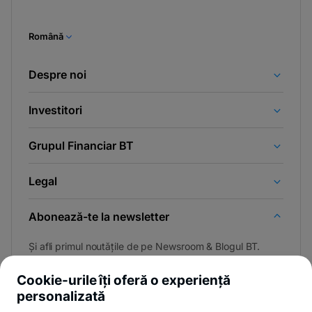
Română
Despre noi
Investitori
Grupul Financiar BT
Legal
Abonează-te la newsletter
Și afli primul noutățile de pe Newsroom & Blogul BT.
Cookie-urile îți oferă o experiență
personalizată
Poți renunța oricând,
vezi detalii
.