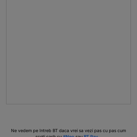
Ne vedem pe Intreb BT daca vrei sa vezi pas cu pas cum
scoti cash cu
#Neo
sau
BT Pay
.