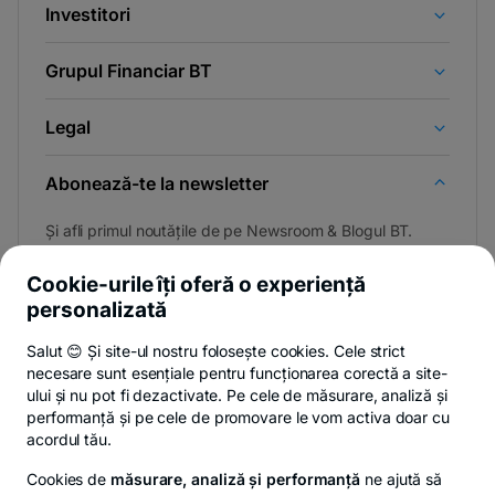
Investitori
Grupul Financiar BT
Legal
Abonează-te la newsletter
Și afli primul noutățile de pe Newsroom & Blogul BT.
Cookie-urile îți oferă o experiență
personalizată
Poți renunța oricând,
vezi detalii
.
Salut 😊 Și site-ul nostru folosește cookies. Cele strict
necesare sunt esențiale pentru funcționarea corectă a site-
ului și nu pot fi dezactivate. Pe cele de măsurare, analiză și
performanță și pe cele de promovare le vom activa doar cu
Privacy Hub
Politica de confidențialitate
Politica de cookies
S
acordul tău.
Cookies de
măsurare, analiză și performanță
ne ajută să