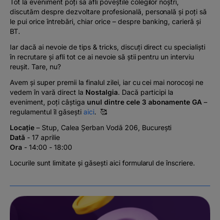
Tot la eveniment poți să afli poveștile colegilor noștri,
discutăm despre dezvoltare profesională, personală și poți să
le pui orice întrebări, chiar orice – despre banking, carieră și
BT.
Iar dacă ai nevoie de tips & tricks, discuți direct cu specialiști
în recrutare și afli tot ce ai nevoie să știi pentru un interviu
reușit. Tare, nu?
Avem și super premii la finalul zilei, iar cu cei mai norocoși ne
vedem în vară direct la
Nostalgia
. Dacă participi la
eveniment, poți câștiga
unul dintre cele 3 abonamente GA
–
regulamentul îl găsești
aici
. 🥰
Locație
– Stup, Calea Șerban Vodă 206, București
Dată
- 17 aprilie
Ora
- 14:00 - 18:00
Locurile sunt limitate și găsești aici formularul de înscriere.