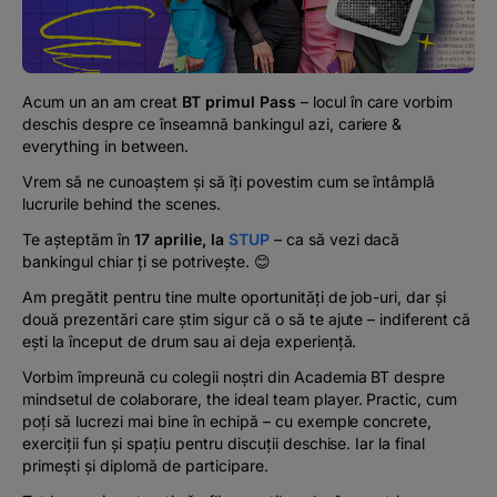
Podcast
The MacRO Zone
Acum un an am creat
BT primul Pass
– locul în care vorbim
deschis despre ce înseamnă bankingul azi, cariere &
Pentru antreprenori
everything in between.
Vrem să ne cunoaștem și să îți povestim cum se întâmplă
Banking, pe relaxare
lucrurile
behind the scenes
.
Te așteptăm în
17 aprilie, la
STUP
– ca să vezi dacă
bankingul chiar ți se potrivește. 😊
Am pregătit pentru tine multe oportunități de job-uri, dar și
două prezentări care știm sigur că o să te ajute – indiferent că
ești la început de drum sau ai deja experiență.
Vorbim împreună cu colegii noștri din Academia BT despre
mindsetul de colaborare,
the ideal team player.
Practic, cum
poți să lucrezi mai bine în echipă – cu exemple concrete,
exerciții fun și spațiu pentru discuții deschise. Iar la final
primești și diplomă de participare.