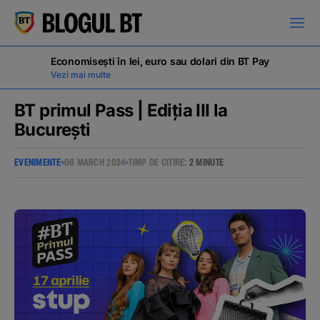
latinești
кириллица
Economisești în lei, euro sau dolari din BT Pay
Vezi mai multe
BT primul Pass | Ediția III la
București
Campanii
EVENIMENTE
08 MARCH 2024
TIMP DE CITIRE:
2 MINUTE
Educație financiară
BT Pay
Evenimente