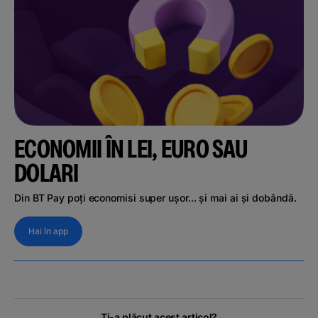
ECONOMII ÎN LEI, EURO SAU
DOLARI
Din BT Pay poți economisi super ușor... și mai ai și dobândă.
Hai în app
Ți-a plăcut acest articol?