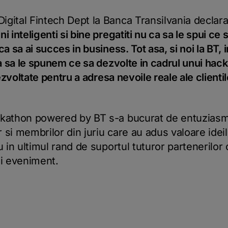
gital Fintech Dept la Banca Transilvania declara
 inteligenti si bine pregatiti nu ca sa le spui ce s
a sa ai succes in business. Tot asa, si noi la BT, in
ca sa le spunem ce sa dezvolte in cadrul unui hack
dezvoltate pentru a adresa nevoile reale ale clientil
ckathon powered by BT s-a bucurat de entuziasmu
or si membrilor din juriu care au adus valoare ide
u in ultimul rand de suportul tuturor partenerilo
ui eveniment.