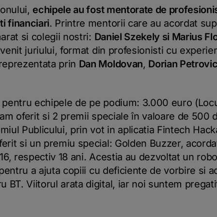
honului,
echipele au fost mentorate de profesionist
i financiari
. Printre mentorii care au acordat sup
rat si colegii nostri:
Daniel Szekely si Marius Fl
evenit juriului, format din profesionisti cu experi
 reprezentata prin
Dan Moldovan
,
Dorian Petrovic
e pentru echipele de pe podium: 3.000 euro (Locul
), am oferit si 2 premii speciale în valoare de 500
miul Publicului, prin vot in aplicatia Fintech Hac
erit si un premiu special: Golden Buzzer, acordat
 16, respectiv 18 ani. Acestia au dezvoltat un rob
 pentru a ajuta copiii cu deficiente de vorbire si 
BT. Viitorul arata digital, iar noi suntem pregati