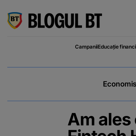
latinești
кириллица
Campanii
Educație financ
Economiseș
Am ales c