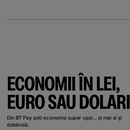
ECONOMII ÎN LEI,
EURO SAU DOLARI
Din BT Pay poți economisi super ușor... și mai ai și
dobândă.