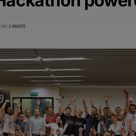
 Hackathon power
TIRE:
3 MINUTE