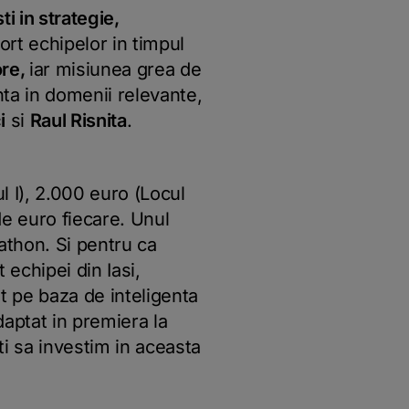
i in strategie,
ort echipelor in timpul
ore,
iar misiunea grea de
enta in domenii relevante,
i
si
Raul Risnita
.
 I), 2.000 euro (Locul
 de euro fiecare. Unul
kathon. Si pentru ca
 echipei din Iasi,
ot pe baza de inteligenta
adaptat in premiera la
ti sa investim in aceasta