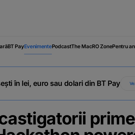
iară
BT Pay
Evenimente
Podcast
The MacRO Zone
Pentru an
ti în lei, euro sau dolari din BT Pay
Ve
astigatorii primei