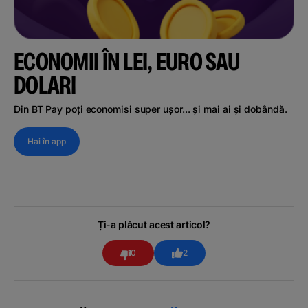
ECONOMII ÎN LEI, EURO SAU
DOLARI
Din BT Pay poți economisi super ușor... și mai ai și dobândă.
Hai în app
Ți-a plăcut acest articol?
0
2