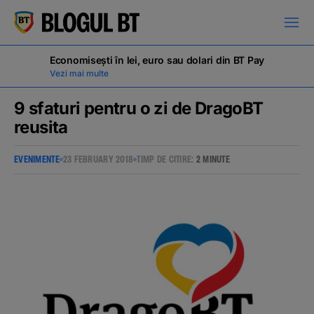
latinești
кириллица
Economisești în lei, euro sau dolari din BT Pay
Vezi mai multe
9 sfaturi pentru o zi de DragoBT
reusita
Campanii
EVENIMENTE
23 FEBRUARY 2018
TIMP DE CITIRE:
2 MINUTE
Educație financiară
BT Pay
Evenimente