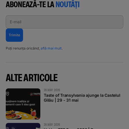
ABONEAZĂ-TE LA
NOUTĂȚI
E-mail
Trimite
Poți renunța oricând,
află mai mult
.
ALTE ARTICOLE
26 MAY 2026
Taste of Transylvania ajunge la Castelul
Gilău | 29 - 31 mai
26 MAY 2026