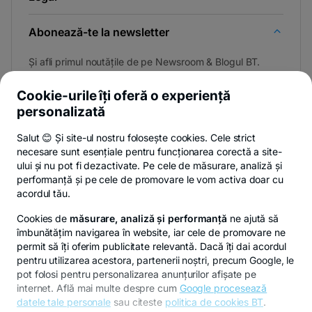
Abonează-te la newsletter
Și afli primul noutățile de pe Newsroom & Blogul BT.
Cookie-urile îți oferă o experiență
personalizată
Poți renunța oricând,
vezi detalii
.
Salut 😊 Și site-ul nostru folosește cookies. Cele strict
necesare sunt esențiale pentru funcționarea corectă a site-
ului și nu pot fi dezactivate. Pe cele de măsurare, analiză și
performanță și pe cele de promovare le vom activa doar cu
Privacy Hub
Politica de confidențialitate
Politica de cookies
S
acordul tău.
Cookies de
măsurare, analiză și performanță
ne ajută să
îmbunătățim navigarea în website, iar cele de promovare ne
permit să îți oferim publicitate relevantă. Dacă îți dai acordul
pentru utilizarea acestora, partenerii noștri, precum Google, le
© Copyright 2026 Banca Transilvania. Toate drepturile
pot folosi pentru personalizarea anunțurilor afișate pe
rezervate.
internet. Află mai multe despre cum
Google procesează
datele tale personale
sau citeste
politica de cookies BT
.