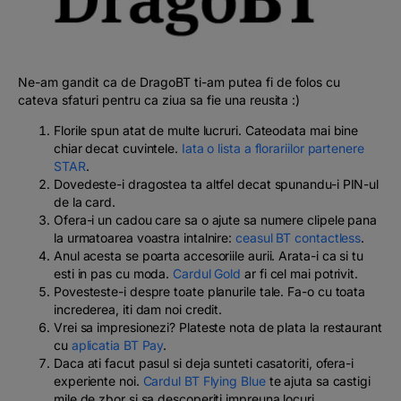
Podcast
The MacRO Zone
Ne-am gandit ca de DragoBT ti-am putea fi de folos cu
cateva sfaturi pentru ca ziua sa fie una reusita :)
Pentru antreprenori
Florile spun atat de multe lucruri. Cateodata mai bine
chiar decat cuvintele.
Iata o lista a florariilor partenere
Banking, pe relaxare
STAR
.
Dovedeste-i dragostea ta altfel decat spunandu-i PIN-ul
de la card.
Ofera-i un cadou care sa o ajute sa numere clipele pana
la urmatoarea voastra intalnire:
ceasul BT contactless
.
Anul acesta se poarta accesoriile aurii. Arata-i ca si tu
esti in pas cu moda.
Cardul Gold
ar fi cel mai potrivit.
Povesteste-i despre toate planurile tale. Fa-o cu toata
increderea, iti dam noi
credit
.
Vrei sa impresionezi? Plateste nota de plata la restaurant
cu
aplicatia BT Pay
.
Daca ati facut pasul si deja sunteti casatoriti, ofera-i
experiente noi.
Cardul BT Flying Blue
te ajuta sa castigi
mile de zbor si sa descoperiti impreuna locuri