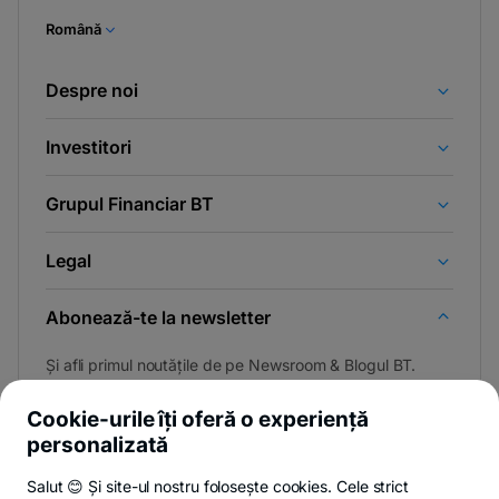
Română
Despre noi
Investitori
Grupul Financiar BT
Legal
Abonează-te la newsletter
Și afli primul noutățile de pe Newsroom & Blogul BT.
Cookie-urile îți oferă o experiență
personalizată
Poți renunța oricând,
vezi detalii
.
Salut 😊 Și site-ul nostru folosește cookies. Cele strict