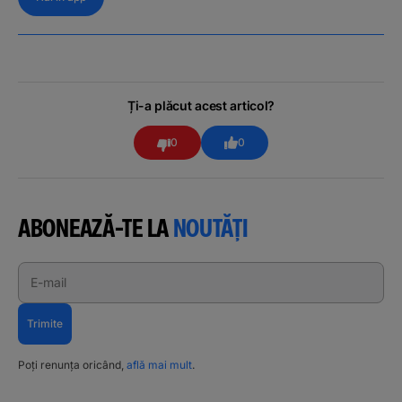
Ți-a plăcut acest articol?
0
0
ABONEAZĂ-TE LA
NOUTĂȚI
E-mail
Trimite
Poți renunța oricând,
află mai mult
.