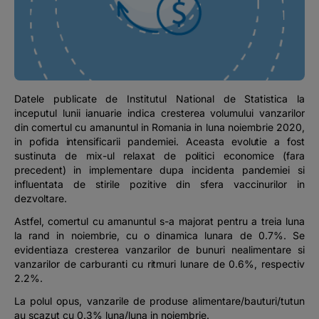
Podcast
The MacRO Zone
Pentru antreprenori
Datele publicate de Institutul National de Statistica la
inceputul lunii ianuarie indica cresterea volumului vanzarilor
Banking, pe relaxare
din comertul cu amanuntul in Romania in luna noiembrie 2020,
in pofida intensificarii pandemiei. Aceasta evolutie a fost
sustinuta de mix-ul relaxat de politici economice (fara
precedent) in implementare dupa incidenta pandemiei si
influentata de stirile pozitive din sfera vaccinurilor in
dezvoltare.
Astfel, comertul cu amanuntul s-a majorat pentru a treia luna
la rand in noiembrie, cu o dinamica lunara de 0.7%. Se
evidentiaza cresterea vanzarilor de bunuri nealimentare si
vanzarilor de carburanti cu ritmuri lunare de 0.6%, respectiv
2.2%.
La polul opus, vanzarile de produse alimentare/bauturi/tutun
au scazut cu 0.3% luna/luna in noiembrie.