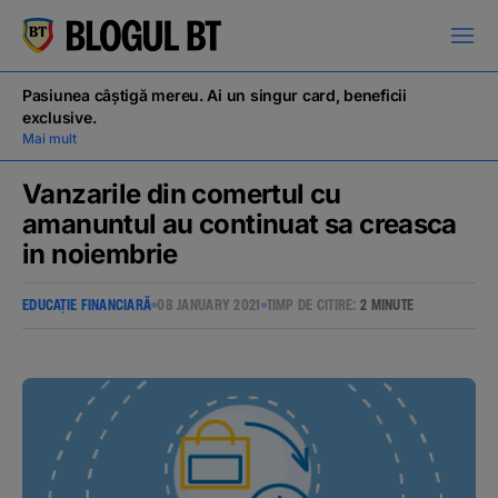
latinești
кириллица
Pasiunea câștigă mereu. Ai un singur card, beneficii
exclusive.
Mai mult
Vanzarile din comertul cu
amanuntul au continuat sa creasca
in noiembrie
Campanii
EDUCAȚIE FINANCIARĂ
08 JANUARY 2021
TIMP DE CITIRE:
2 MINUTE
Educație financiară
BT Pay
Evenimente