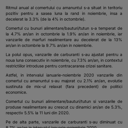
Ritmul anual al comertului cu amanuntul s-a situat in teritoriu
pozitiv pentru a sasea luna la rand in noiembrie, insa a
decelerat la 3.3% (de la 4% in octombrie).
Comertul cu bunuri alimentare/bauturi/tutun s-a temperat de
la 4.7% an/an in octombrie la 1.9% an/an in noiembrie, iar
vanzarile de marfuri nealimentare au decelerat de la 13%
an/an in octombrie la 9.7% an/an in noiembrie.
La polul opus, vanzarile de carburanti s-au ajustat pentru a
noua luna consecutiv in noiembrie, cu 7.3% an/an, in contextul
restrictiilor introduse pentru contracararea crizei sanitare.
Astfel, in intervalul ianuarie-noiembrie 2020 vanzarile din
comertul cu amanuntul s-au majorat cu 2.1% an/an, evolutie
sustinuta de mix-ul relaxat (fara precedent) de politici
economice.
Comertul cu bunuri alimentare/bauturi/tutun si vanzarile de
produse nealimentare au crescut cu dinamici an/an de 5.3%,
respectiv 5.5% la 11 luni din 2020.
Pe de alta parte, vanzarile de carburanti s-au diminuat cu
8.7% an/an in intervalul ianuarie-noiembrie 2020.