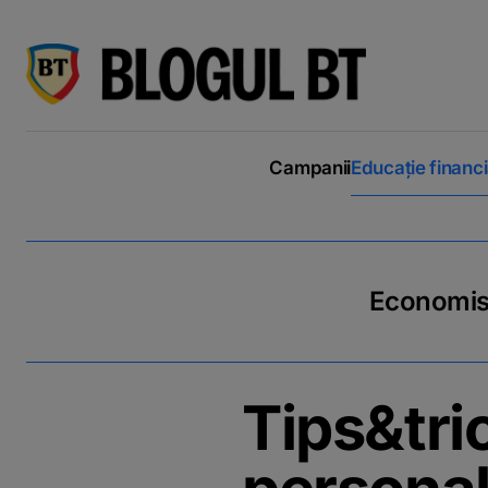
latinești
кириллица
Campanii
Educație financ
Economiseș
Tips&tri