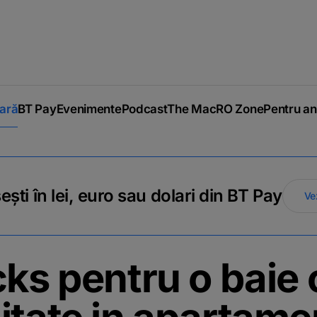
iară
BT Pay
Evenimente
Podcast
The MacRO Zone
Pentru an
ti în lei, euro sau dolari din BT Pay
Ve
cks pentru o baie 