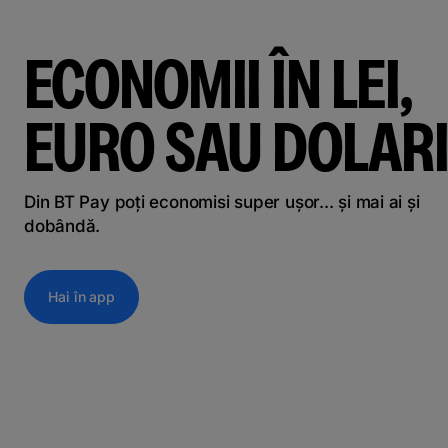
ECONOMII ÎN LEI,
EURO SAU DOLARI
Din BT Pay poți economisi super ușor... și mai ai și
dobândă.
Hai în app