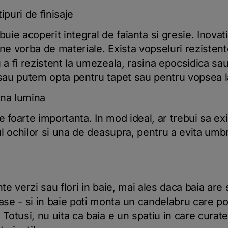
ipuri de finisaje
uie acoperit integral de faianta si gresie. Inovati
ne vorba de materiale. Exista vopseluri rezistente
u a fi rezistent la umezeala, rasina epocsidica 
 sau putem opta pentru tapet sau pentru vopsea l
una lumina
 foarte importanta. In mod ideal, ar trebui sa ex
lul ochilor si una de deasupra, pentru a evita umb
nte verzi sau flori in baie, mai ales daca baia are 
se - si in baie poti monta un candelabru care po
 Totusi, nu uita ca baia e un spatiu in care curate