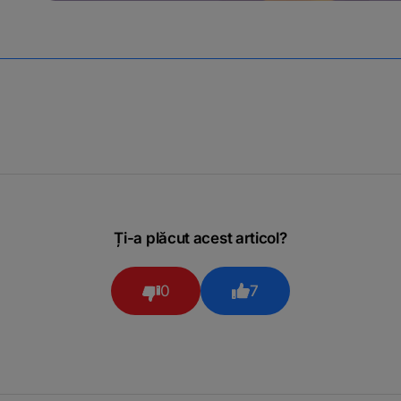
Ți-a plăcut acest articol?
0
7