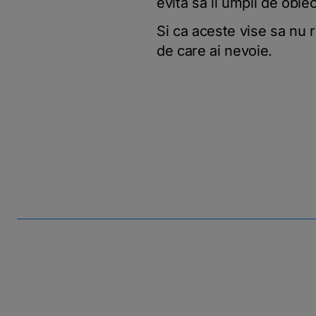
evita sa il umpli de obiec
Si ca aceste vise sa nu 
de care ai nevoie.