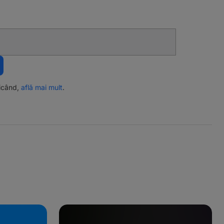
ricând,
află mai mult
.