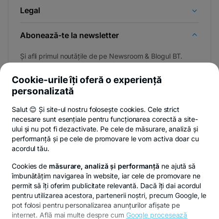
Legal
Abonează-te la newsletter
Și afli primul noutățile de pe Newsroom & Blogul BT.
Cookie-urile îți oferă o experiență
personalizată
Poți renunța oricând,
vezi detalii
.
Salut 😊 Și site-ul nostru folosește cookies. Cele strict
necesare sunt esențiale pentru funcționarea corectă a site-
ului și nu pot fi dezactivate. Pe cele de măsurare, analiză și
performanță și pe cele de promovare le vom activa doar cu
Privacy Hub
Politica de confidențialitate
Politica de cookies
S
acordul tău.
Cookies de
măsurare, analiză și performanță
ne ajută să
îmbunătățim navigarea în website, iar cele de promovare ne
permit să îți oferim publicitate relevantă. Dacă îți dai acordul
pentru utilizarea acestora, partenerii noștri, precum Google, le
© Copyright 2026 Banca Transilvania. Toate drepturile
pot folosi pentru personalizarea anunțurilor afișate pe
rezervate.
internet. Află mai multe despre cum
Google procesează