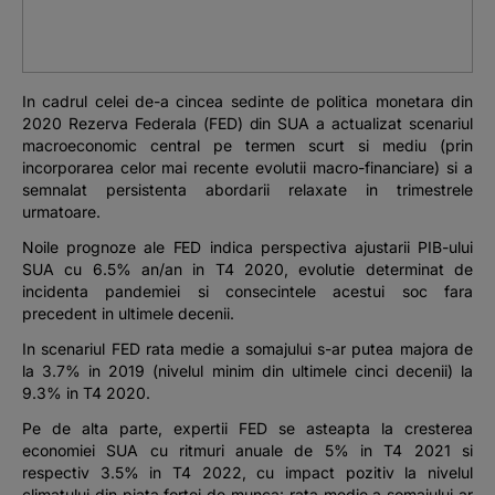
Podcast
The MacRO Zone
In cadrul celei de-a cincea sedinte de politica monetara din
2020 Rezerva Federala (FED) din SUA a actualizat scenariul
Pentru antreprenori
macroeconomic central pe termen scurt si mediu (prin
incorporarea celor mai recente evolutii macro-financiare) si a
semnalat persistenta abordarii relaxate in trimestrele
Banking, pe relaxare
urmatoare.
Noile prognoze ale FED indica perspectiva ajustarii PIB-ului
SUA cu 6.5% an/an in T4 2020, evolutie determinat de
incidenta pandemiei si consecintele acestui soc fara
precedent in ultimele decenii.
In scenariul FED rata medie a somajului s-ar putea majora de
la 3.7% in 2019 (nivelul minim din ultimele cinci decenii) la
9.3% in T4 2020.
Pe de alta parte, expertii FED se asteapta la cresterea
economiei SUA cu ritmuri anuale de 5% in T4 2021 si
respectiv 3.5% in T4 2022, cu impact pozitiv la nivelul
climatului din piata fortei de munca: rata medie a somajului ar