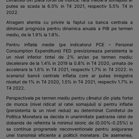
putea sa scada la 6.5% in T4 2021, respectiv 5.5% T4 in
2022.
Atragem atentia cu privire la faptul ca banca centrala a
diminuat prognoza pentru dinamica anuala a PIB pe termen
mediu, de la 1.9% la 1.8%.
Pentru inflatia medie (pe indicatorul PCE – Personal
Consumption Expenditure) FED previzioneaza persistenta la
un nivel inferior tintei de 2% an/an pe termen mediu:
decelerare de la 1.4% in 2019 la 0.8% in T4 2020, urmata de
accelerare la 1.6% in T4 2021, respectiv 1.7% in T4 2022. In
scenariul bancii centrale inflatia core ar putea inregistra
niveluri de 1% in T4 2020, 1.5% in T4 2021, respectiv 1.7% in
T4 2022.
Perspectivele pe termen mediu pentru climatul din piata fortei
de munca (nivel ridicat al ratei somajului) si pentru inflatie
(persistenta la un nivel redus) au determinat Comitetul de
Politica Monetara sa decida in unanimitate pastrarea ratei de
dobanda de referinta la minimul istoric de (0.00%-0.25%) si
sa continue programele neconventionale pentru asigurarea
unei transmisii eficiente a politicii monetare. De asemenea,