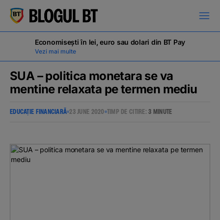
latinești
кириллица
Economisești în lei, euro sau dolari din BT Pay
Vezi mai multe
SUA – politica monetara se va
mentine relaxata pe termen mediu
Campanii
EDUCAȚIE FINANCIARĂ
23 JUNE 2020
TIMP DE CITIRE:
3 MINUTE
Educație financiară
BT Pay
Evenimente