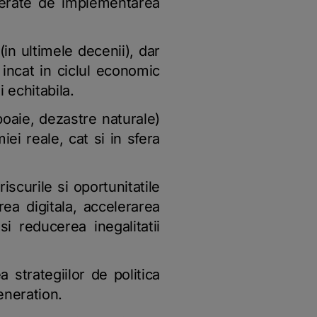
enerate de implementarea
n ultimele decenii), dar
 incat in ciclul economic
 echitabila.
boaie, dezastre naturale)
ei reale, cat si in sfera
riscurile si oportunitatile
ea digitala, accelerarea
si reducerea inegalitatii
strategiilor de politica
eneration.