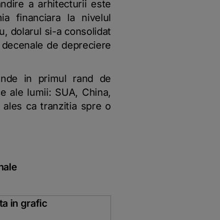
ndire a arhitecturii este
a financiara la nivelul
, dolarul si-a consolidat
ei decenale de depreciere
inde in primul rand de
ce ale lumii: SUA, China,
ales ca tranzitia spre o
nale