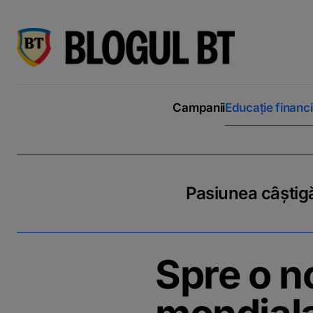
latinești
кириллица
Campanii
Educație financ
Pasiunea câștigă
Spre o n