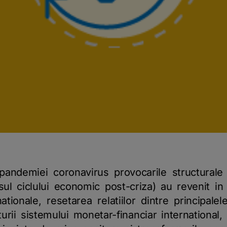
i pandemiei coronavirus provocarile structural
rsul ciclului economic post-criza) au revenit in
ernationale, resetarea relatiilor dintre principa
turii sistemului monetar-financiar international, 