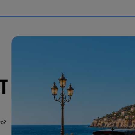
T
to?