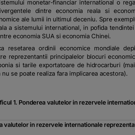
istemului monetar-financiar international o rega
ivergentele dintre economia reala si economi
onomice ale lumii in ultimul deceniu. Spre exemplu
la a sistemului international, in pofida tendint
 dintre economia SUA si economia Chinei.
 ca resetarea ordinii economice mondiale dep
tre reprezentantii principalelor blocuri economi
nia si tarile exportatoare de hidrocarburi (mai 
u se poate realiza fara implicarea acestora).
ficul 1. Ponderea valutelor in rezervele internatio