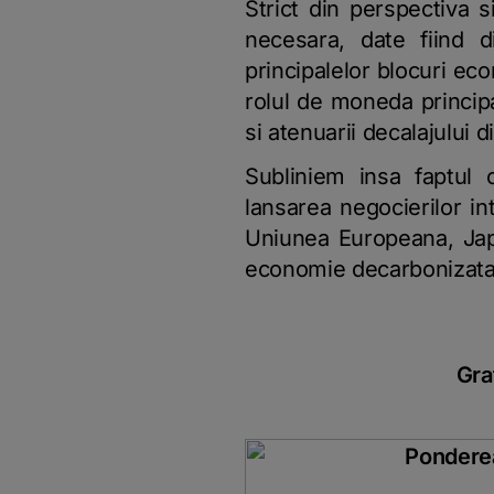
Strict din perspectiva s
necesara, date fiind d
principalelor blocuri ec
rolul de moneda principa
si atenuarii decalajului
Subliniem insa faptul
lansarea negocierilor in
Uniunea Europeana, Japo
economie decarbonizata n
Gra