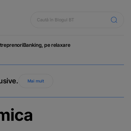
treprenori
Banking, pe relaxare
usive.
Mai mult
omica