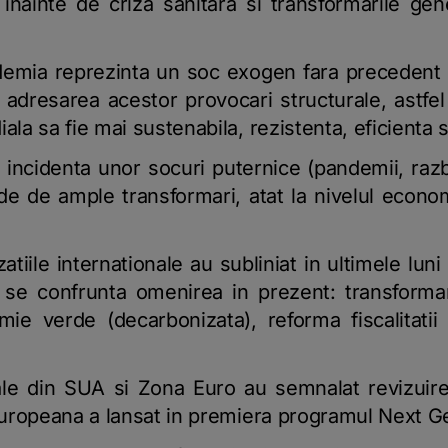
inainte de criza sanitara si transformarile g
mia reprezinta un soc exogen fara precedent (i
 adresarea acestor provocari structurale, astfel
a sa fie mai sustenabila, rezistenta, eficienta si
, incidenta unor socuri puternice (pandemii, raz
e de ample transformari, atat la nivelul economi
tiile internationale au subliniat in ultimele luni 
se confrunta omenirea in prezent: transformar
ie verde (decarbonizata), reforma fiscalitatii 
ale din SUA si Zona Euro au semnalat revizuirea 
uropeana a lansat in premiera programul Next G