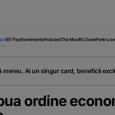
iară
BT Pay
Evenimente
Podcast
The MacRO Zone
Pentru an
 mereu. Ai un singur card, beneficii excl
oua ordine econ