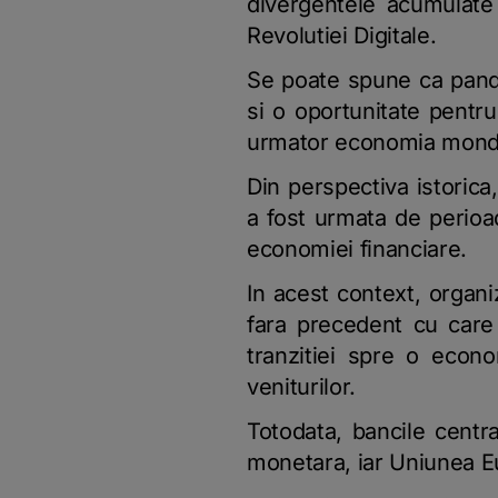
divergentele acumulate 
Revolutiei Digitale.
Se poate spune ca pande
si o oportunitate pentru
urmator economia mondial
Din perspectiva istorica
a fost urmata de perioad
economiei financiare.
In acest context, organiza
fara precedent cu care 
tranzitiei spre o econom
veniturilor.
Totodata, bancile centr
monetara, iar Uniunea E