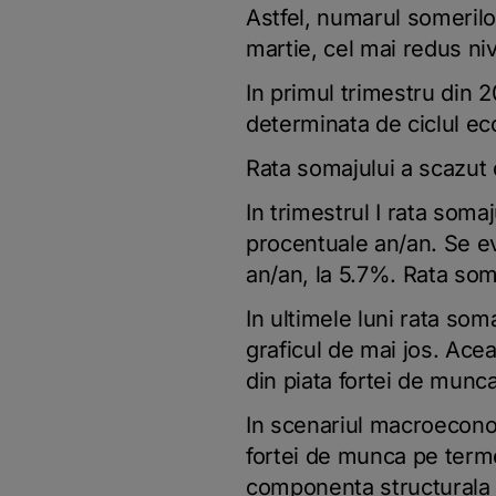
Astfel, numarul somerilo
martie, cel mai redus niv
In primul trimestru din 
determinata de ciclul eco
Rata somajului a scazut d
In trimestrul I rata soma
procentuale an/an. Se ev
an/an, la 5.7%. Rata som
In ultimele luni rata som
graficul de mai jos. Ace
din piata fortei de munca
In scenariul macroeconom
fortei de munca pe termen
componenta structurala a