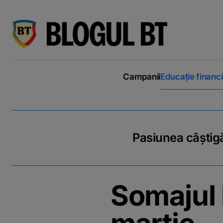
latinești
кириллица
Campanii
Educație financ
Pasiunea câștigă
Somajul 