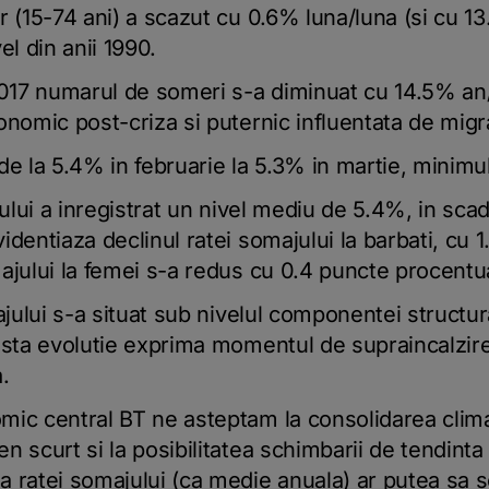
r (15-74 ani) a scazut cu 0.6% luna/luna (si cu 13
el din anii 1990.
2017 numarul de someri s-a diminuat cu 14.5% an/
nomic post-criza si puternic influentata de migra
e la 5.4% in februarie la 5.3% in martie, minimul
jului a inregistrat un nivel mediu de 5.4%, in sc
identiaza declinul ratei somajului la barbati, cu 
ajului la femei s-a redus cu 0.4 puncte procentu
ajului s-a situat sub nivelul componentei structura
asta evolutie exprima momentul de supraincalzire
.
ic central BT ne asteptam la consolidarea climat
 scurt si la posibilitatea schimbarii de tendinta 
 ratei somajului (ca medie anuala) ar putea sa s