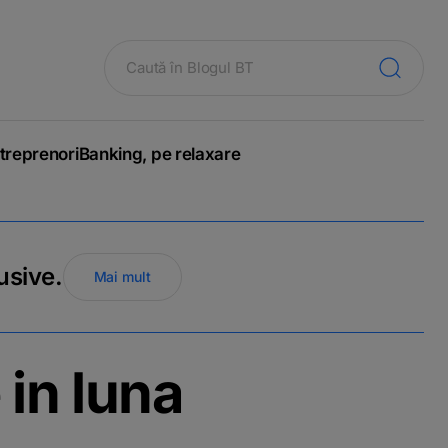
treprenori
Banking, pe relaxare
usive.
Mai mult
 in luna