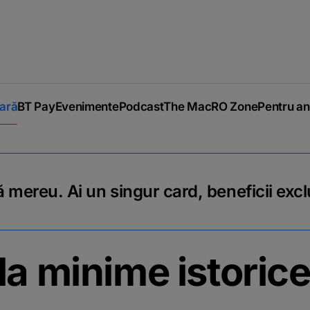
iară
BT Pay
Evenimente
Podcast
The MacRO Zone
Pentru an
 mereu. Ai un singur card, beneficii excl
la minime istorice