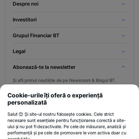
Despre noi
Investitori
Grupul Financiar BT
Legal
Abonează-te la newsletter
Și afli primul noutățile de pe Newsroom & Blogul BT.
Cookie-urile îți oferă o experiență
personalizată
Poți renunța oricând,
vezi detalii
.
Salut 😊 Și site-ul nostru folosește cookies. Cele strict
necesare sunt esențiale pentru funcționarea corectă a site-
ului și nu pot fi dezactivate. Pe cele de măsurare, analiză și
performanță și pe cele de promovare le vom activa doar cu
Privacy Hub
Politica de confidențialitate
Politica de cookies
S
acordul tău.