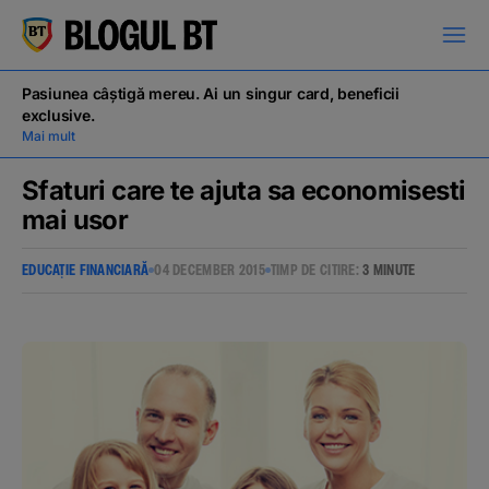
latinești
кириллица
Pasiunea câștigă mereu. Ai un singur card, beneficii
exclusive.
Mai mult
Sfaturi care te ajuta sa economisesti
mai usor
Campanii
EDUCAȚIE FINANCIARĂ
04 DECEMBER 2015
TIMP DE CITIRE:
3 MINUTE
Educație financiară
BT Pay
Evenimente