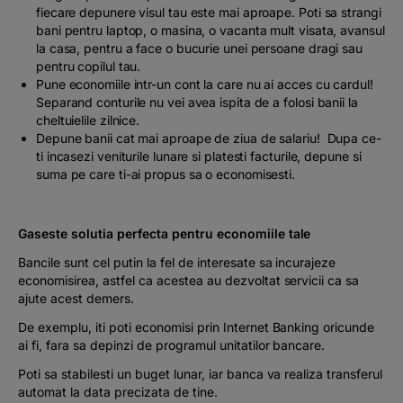
fiecare depunere visul tau este mai aproape. Poti sa strangi
bani pentru laptop, o masina, o vacanta mult visata, avansul
la casa, pentru a face o bucurie unei persoane dragi sau
pentru copilul tau.
Pune economiile intr-un cont la care nu ai acces cu cardul!
Separand conturile nu vei avea ispita de a folosi banii la
cheltuielile zilnice.
Depune banii cat mai aproape de ziua de salariu! Dupa ce-
ti incasezi veniturile lunare si platesti facturile, depune si
suma pe care ti-ai propus sa o economisesti.
Gaseste solutia perfecta pentru economiile tale
Bancile sunt cel putin la fel de interesate sa incurajeze
economisirea, astfel ca acestea au dezvoltat servicii ca sa
ajute acest demers.
De exemplu, iti poti economisi prin Internet Banking oricunde
ai fi, fara sa depinzi de programul unitatilor bancare.
Poti sa stabilesti un buget lunar, iar banca va realiza transferul
automat la data precizata de tine.