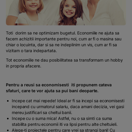
Podcast
The MacRO Zone
Toti dorim sa ne optimizam bugetul. Economiile ne ajuta sa
Pentru antreprenori
facem achizitii importante pentru noi, cum ar fi o masina sau
chiar o locuinta, dar si sa ne indeplinim un vis, cum ar fi sa
vizitam o tara indepartata.
Banking, pe relaxare
Tot economiile ne dau posibilitatea sa transformam un hobby
in propria afacere.
Pentru a reusi sa economisesti iti propunem cateva
sfaturi, care te vor ajuta sa pui bani deoparte.
Incepe cat mai repede! Ideal ar fi sa incepi sa economisesti
incepand cu urmatorul salariu, daca amani decizia, vei gasi
mereu justificari sa cheltui banii.
Incepe cu o suma mica! Astfel, nu o sa simti ca suma
stabilita pentru economii iti va lipsi pentru alte cheltuieli.
Alege-ti proiectele pentru care vrei sa strangi bani! Cu