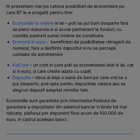
Iti prezentam mai jos cateva posibilitati de economisire pe
care BT le-a pregatit pentru tine:
Economiile la vedere
in lei – poti sa pui bani deoparte fara
sa pierzi dobanda si ai acces permanent la fonduri, cu
conditia pastrarii sumei minime de constituire.
Economii in euro
- beneficiezi de posibilitatea retragerii de
numerar, fara a desfiinta depozitul si nu se percepe
comision de administrare
KidCont
– un cont in care poti sa economisesti atat in lei, cat
si in euro, si care creste odata cu copiii.
Depozite
– daca ai deja o suma de bani pe care vrei sa o
pui deoparte, poti opta pentru depozitele clasice sau sa
alegi un depozit adaptat nevoilor tale.
Economiile sunt garantate prin intermediul Fondului de
garantare a depozitelor din sistemul bancar in limite tot mai
ridicate, plafonul per deponent fiind acum de 100.000 de
euro, in cadrul aceleiasi banci.