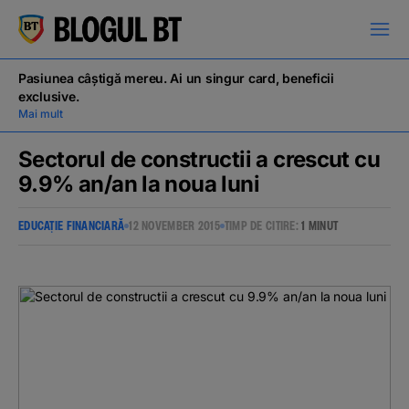
latinești
кириллица
Pasiunea câștigă mereu. Ai un singur card, beneficii
exclusive.
Mai mult
Sectorul de constructii a crescut cu
9.9% an/an la noua luni
Campanii
EDUCAȚIE FINANCIARĂ
12 NOVEMBER 2015
TIMP DE CITIRE:
1 MINUT
Educație financiară
BT Pay
Evenimente