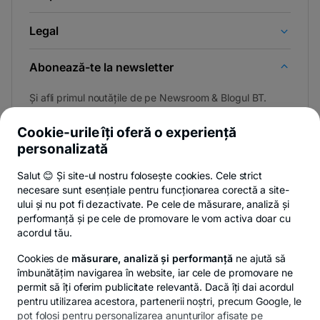
Legal
Abonează-te la newsletter
Și afli primul noutățile de pe Newsroom & Blogul BT.
Cookie-urile îți oferă o experiență
personalizată
Poți renunța oricând,
vezi detalii
.
Salut 😊 Și site-ul nostru folosește cookies. Cele strict
necesare sunt esențiale pentru funcționarea corectă a site-
ului și nu pot fi dezactivate. Pe cele de măsurare, analiză și
performanță și pe cele de promovare le vom activa doar cu
Privacy Hub
Politica de confidențialitate
Politica de cookies
S
acordul tău.
Cookies de
măsurare, analiză și performanță
ne ajută să
îmbunătățim navigarea în website, iar cele de promovare ne
permit să îți oferim publicitate relevantă. Dacă îți dai acordul
pentru utilizarea acestora, partenerii noștri, precum Google, le
© Copyright 2026 Banca Transilvania. Toate drepturile
pot folosi pentru personalizarea anunțurilor afișate pe
rezervate.