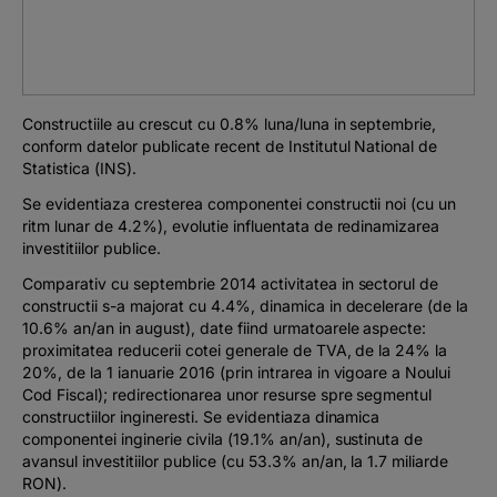
Podcast
The MacRO Zone
Constructiile au crescut cu 0.8% luna/luna in septembrie,
Pentru antreprenori
conform datelor publicate recent de Institutul National de
Statistica (INS).
Banking, pe relaxare
Se evidentiaza cresterea componentei constructii noi (cu un
ritm lunar de 4.2%), evolutie influentata de redinamizarea
investitiilor publice.
Comparativ cu septembrie 2014 activitatea in sectorul de
constructii s-a majorat cu 4.4%, dinamica in decelerare (de la
10.6% an/an in august), date fiind urmatoarele aspecte:
proximitatea reducerii cotei generale de TVA, de la 24% la
20%, de la 1 ianuarie 2016 (prin intrarea in vigoare a Noului
Cod Fiscal); redirectionarea unor resurse spre segmentul
constructiilor ingineresti. Se evidentiaza dinamica
componentei inginerie civila (19.1% an/an), sustinuta de
avansul investitiilor publice (cu 53.3% an/an, la 1.7 miliarde
RON).