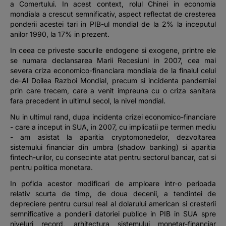
a Comertului. In acest context, rolul Chinei in economia
mondiala a crescut semnificativ, aspect reflectat de cresterea
ponderii acestei tari in PIB-ul mondial de la 2% la inceputul
anilor 1990, la 17% in prezent.
In ceea ce priveste socurile endogene si exogene, printre ele
se numara declansarea Marii Recesiuni in 2007, cea mai
severa criza economico-financiara mondiala de la finalul celui
de-Al Doilea Razboi Mondial, precum si incidenta pandemiei
prin care trecem, care a venit impreuna cu o criza sanitara
fara precedent in ultimul secol, la nivel mondial.
Nu in ultimul rand, dupa incidenta crizei economico-financiare
- care a inceput in SUA, in 2007, cu implicatii pe termen mediu
- am asistat la aparitia cryptomonedelor, dezvoltarea
sistemului financiar din umbra (
shadow banking
) si aparitia
fintech-urilor, cu consecinte atat pentru sectorul bancar, cat si
pentru politica monetara.
In pofida acestor modificari de amploare intr-o perioada
relativ scurta de timp, de doua decenii, a tendintei de
depreciere pentru cursul real al dolarului american si cresterii
semnificative a ponderii datoriei publice in PIB in SUA spre
niveluri record, arhitectura sistemului monetar-financiar