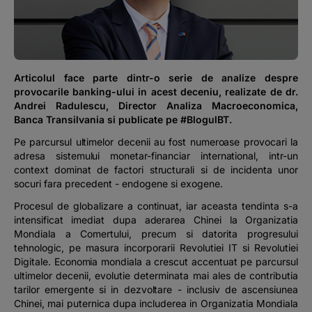
Podcast
The MacRO Zone
Articolul face parte dintr-o serie de analize despre
Pentru antreprenori
provocarile banking-ului in acest deceniu, realizate de dr.
Andrei Radulescu, Director Analiza Macroeconomica,
Banca Transilvania si publicate pe #BlogulBT.
Banking, pe relaxare
Pe parcursul ultimelor decenii au fost numeroase provocari la
adresa sistemului monetar-financiar international, intr-un
context dominat de factori structurali si de incidenta unor
socuri fara precedent - endogene si exogene.
Procesul de globalizare a continuat, iar aceasta tendinta s-a
intensificat imediat dupa aderarea Chinei la Organizatia
Mondiala a Comertului, precum si datorita progresului
tehnologic, pe masura incorporarii Revolutiei IT si Revolutiei
Digitale. Economia mondiala a crescut accentuat pe parcursul
ultimelor decenii, evolutie determinata mai ales de contributia
tarilor emergente si in dezvoltare - inclusiv de ascensiunea
Chinei, mai puternica dupa includerea in Organizatia Mondiala