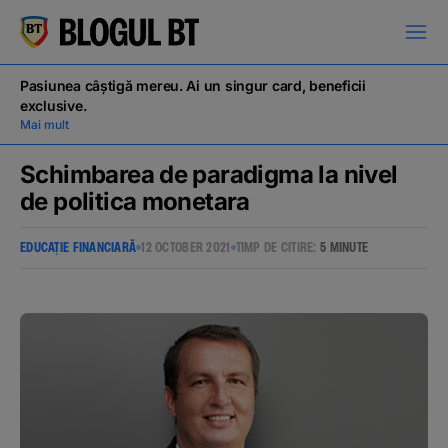
latinești
кириллица
Pasiunea câștigă mereu. Ai un singur card, beneficii
exclusive.
Mai mult
Schimbarea de paradigma la nivel
de politica monetara
Campanii
EDUCAȚIE FINANCIARĂ
12 OCTOBER 2021
TIMP DE CITIRE:
5 MINUTE
Educație financiară
BT Pay
Evenimente