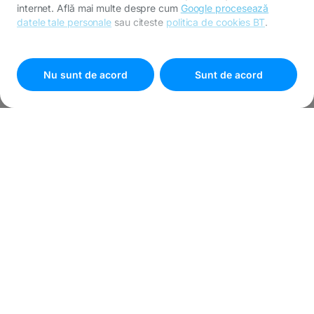
internet. Află mai multe despre cum
Google procesează
datele tale personale
sau citeste
politica de cookies BT
.
Pentru personalizarea preferințelor selectează
"
Setari
cookies
"
Nu sunt de acord
Sunt de acord