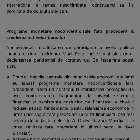
international a ramas neschimbata, continuand sa fie
dominata de dolarul american.
Programe monetare neconventionale fara precedent &
cresterea activelor bancilor
Am remarcat modificarea de paradigma la nivelul politicii
monetare dupa incidenta Marii Recesiuni si mai ales dupa
declansarea pandemiei de coronavirus. Ce inseamna acest
lucru:
Practic, bancile centrale din principalele economii ale lumii
au lansat programe monetare neconventionale fara
precedent, pentru a contribui la stabilizarea perceptiei de
risc, contracararea fragmentarii la nivelul sistemului
financiar si persistenta costurilor de finantare la niveluri
reduse, aspect fundamental pentru relansarea economica in
urma unor socuri fara precedent (o criza financiara, cea mai
severa de la finalul celui de-Al Doilea Razboi Mondial si o
criza sanitara fara precedent in ultimul secol la nivel
planetar).
Activele bancilor centrale din SUA si Zona Euro au crescut