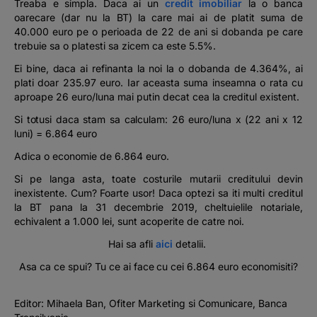
Treaba e simpla. Daca ai un
credit imobiliar
la o banca
oarecare (dar nu la BT) la care mai ai de platit suma de
40.000 euro pe o perioada de 22 de ani si dobanda pe care
trebuie sa o platesti sa zicem ca este 5.5%.
Ei bine, daca ai refinanta la noi la o dobanda de 4.364%, ai
plati doar 235.97 euro. Iar aceasta suma inseamna o rata cu
aproape 26 euro/luna mai putin decat cea la creditul existent.
Si totusi daca stam sa calculam: 26 euro/luna x (22 ani x 12
luni) = 6.864 euro
Adica o economie de 6.864 euro.
Si pe langa asta, toate costurile mutarii creditului devin
inexistente. Cum? Foarte usor! Daca optezi sa iti multi creditul
la BT pana la 31 decembrie 2019, cheltuielile notariale,
echivalent a 1.000 lei, sunt acoperite de catre noi.
Hai sa afli
aici
detalii.
Asa ca ce spui? Tu ce ai face cu cei 6.864 euro economisiti?
Editor: Mihaela Ban, Ofiter Marketing si Comunicare, Banca