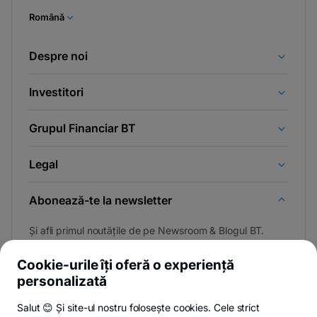
Română
Despre noi
Investitori
Grupul Financiar BT
Legal
Abonează-te la newsletter
Și afli primul noutățile de pe Newsroom & Blogul BT.
Cookie-urile îți oferă o experiență
personalizată
Poți renunța oricând,
vezi detalii
.
Salut 😊 Și site-ul nostru folosește cookies. Cele strict