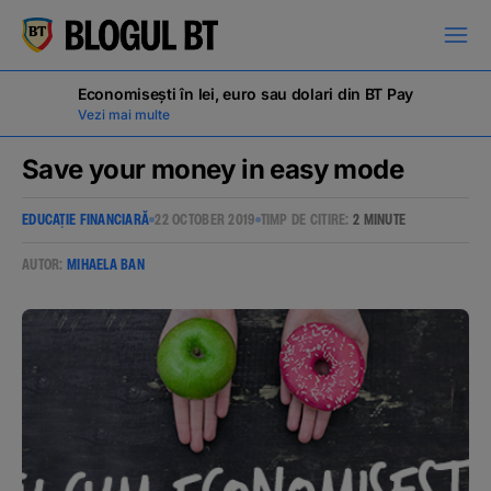
latinești
кириллица
Economisești în lei, euro sau dolari din BT Pay
Vezi mai multe
Save your money in easy mode
EDUCAȚIE FINANCIARĂ
22 OCTOBER 2019
TIMP DE CITIRE:
2 MINUTE
Campanii
AUTOR:
MIHAELA BAN
Educație financiară
BT Pay
Evenimente