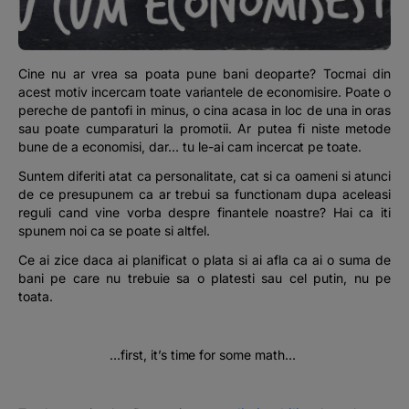
Podcast
The MacRO Zone
Cine nu ar vrea sa poata pune bani deoparte? Tocmai din
acest motiv incercam toate variantele de economisire. Poate o
pereche de pantofi in minus, o cina acasa in loc de una in oras
Pentru antreprenori
sau poate cumparaturi la promotii. Ar putea fi niste metode
bune de a economisi, dar… tu le-ai cam incercat pe toate.
Banking, pe relaxare
Suntem diferiti atat ca personalitate, cat si ca oameni si atunci
de ce presupunem ca ar trebui sa functionam dupa aceleasi
reguli cand vine vorba despre finantele noastre? Hai ca iti
spunem noi ca se poate si altfel.
Ce ai zice daca ai planificat o plata si ai afla ca ai o suma de
bani pe care nu trebuie sa o platesti sau cel putin, nu pe
toata.
…first, it’s time for some math…