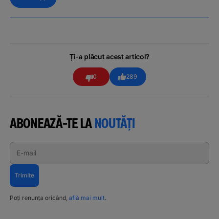
Ți-a plăcut acest articol?
0
289
ABONEAZĂ-TE LA
NOUTĂȚI
E-mail
Trimite
Poți renunța oricând,
află mai mult
.