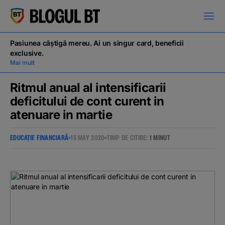
latinești
кириллица
Pasiunea câștigă mereu. Ai un singur card, beneficii
exclusive.
Mai mult
Ritmul anual al intensificarii
deficitului de cont curent in
atenuare in martie
Campanii
EDUCAȚIE FINANCIARĂ
15 MAY 2020
TIMP DE CITIRE:
1 MINUT
Educație financiară
BT Pay
Evenimente