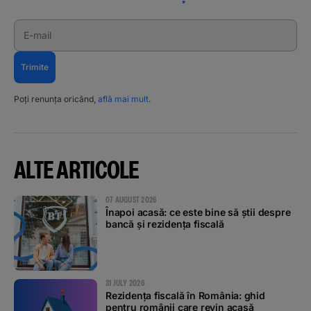
E-mail
Trimite
Poți renunța oricând,
află mai mult
.
ALTE ARTICOLE
07 AUGUST 2026
Înapoi acasă: ce este bine să știi despre
bancă și rezidența fiscală
31 JULY 2026
Rezidența fiscală în România: ghid
pentru românii care revin acasă