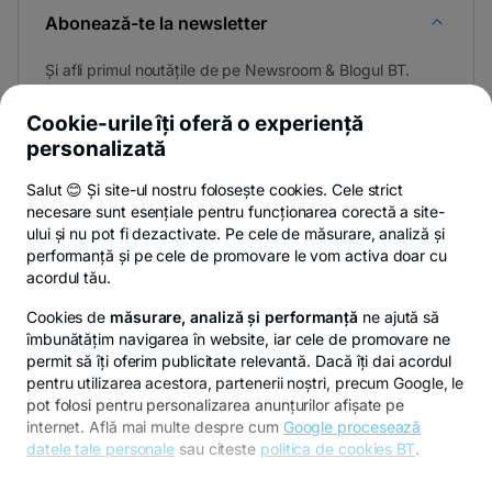
Abonează-te la newsletter
Și afli primul noutățile de pe Newsroom & Blogul BT.
Cookie-urile îți oferă o experiență
personalizată
Poți renunța oricând,
vezi detalii
.
Salut 😊 Și site-ul nostru folosește cookies. Cele strict
necesare sunt esențiale pentru funcționarea corectă a site-
ului și nu pot fi dezactivate. Pe cele de măsurare, analiză și
performanță și pe cele de promovare le vom activa doar cu
Privacy Hub
Politica de confidențialitate
Politica de cookies
S
acordul tău.
Cookies de
măsurare, analiză și performanță
ne ajută să
îmbunătățim navigarea în website, iar cele de promovare ne
permit să îți oferim publicitate relevantă. Dacă îți dai acordul
pentru utilizarea acestora, partenerii noștri, precum Google, le
© Copyright 2026 Banca Transilvania. Toate drepturile
pot folosi pentru personalizarea anunțurilor afișate pe
rezervate.
internet. Află mai multe despre cum
Google procesează
datele tale personale
sau citeste
politica de cookies BT
.
Pentru personalizarea preferințelor selectează
"
Setari