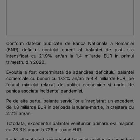
Podcast
The MacRO Zone
Pentru antreprenori
Conform datelor publicate de Banca Nationala a Romaniei
(BNR) deficitul contului curent al balantei de plati s-a
Banking, pe relaxare
intensificat cu 21.9% an/an la 1.4 miliarde EUR in primul
trimestru din 2020.
Evolutia a fost determinata de adancirea deficitului balantei
comerciale cu bunuri cu 17.2% an/an la 4.4 miliarde EUR, pe
fondul mix-ului relaxat de politici economice si undei de
panica asociata incidentei pandemiei.
Pe de alta parte, balanta serviciilor a inregistrat un excedent
de 1.8 miliarde EUR in perioada ianuarie-martie, in crestere cu
2.2% an/an.
Totodata, excedentul balantei veniturilor primare s-a majorat
cu 23.3% an/an la 726 milioane EUR.
Nu in ultimul rand, excedentul balantei veniturilor secundare