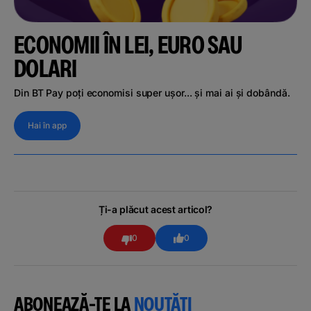
ECONOMII ÎN LEI, EURO SAU
DOLARI
Din BT Pay poți economisi super ușor... și mai ai și dobândă.
Hai în app
Ți-a plăcut acest articol?
0
0
ABONEAZĂ-TE LA
NOUTĂȚI