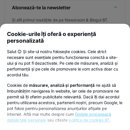
Abonează-te la newsletter
Și afli primul noutățile de pe Newsroom & Blogul BT.
Cookie-urile îți oferă o experiență
personalizată
Poți renunța oricând,
vezi detalii
.
Salut 😊 Și site-ul nostru folosește cookies. Cele strict
necesare sunt esențiale pentru funcționarea corectă a site-
ului și nu pot fi dezactivate. Pe cele de măsurare, analiză și
performanță și pe cele de promovare le vom activa doar cu
Privacy Hub
Politica de confidențialitate
Politica de cookies
S
acordul tău.
Cookies de
măsurare, analiză și performanță
ne ajută să
îmbunătățim navigarea în website, iar cele de promovare ne
permit să îți oferim publicitate relevantă. Dacă îți dai acordul
pentru utilizarea acestora, partenerii noștri, precum Google, le
© Copyright 2026 Banca Transilvania. Toate drepturile
pot folosi pentru personalizarea anunțurilor afișate pe
rezervate.
internet. Află mai multe despre cum
Google procesează
datele tale personale
sau citeste
politica de cookies BT
.