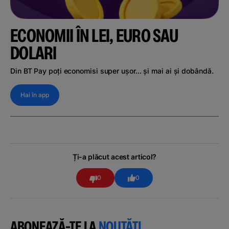
ECONOMII ÎN LEI, EURO SAU
DOLARI
Din BT Pay poți economisi super ușor... și mai ai și dobândă.
Hai în app
Ți-a plăcut acest articol?
0
0
ABONEAZĂ-TE LA
NOUTĂȚI