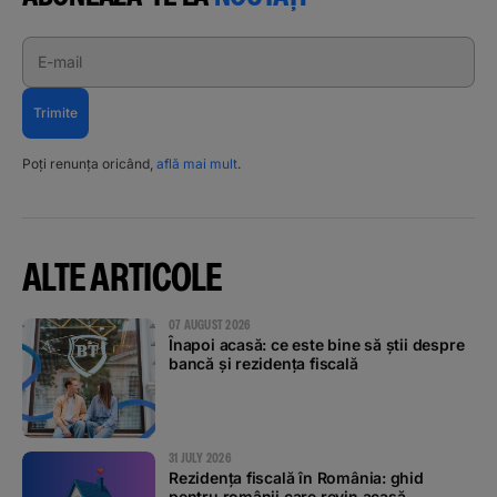
E-mail
Trimite
Poți renunța oricând,
află mai mult
.
ALTE ARTICOLE
07 AUGUST 2026
Înapoi acasă: ce este bine să știi despre
bancă și rezidența fiscală
31 JULY 2026
Rezidența fiscală în România: ghid
pentru românii care revin acasă