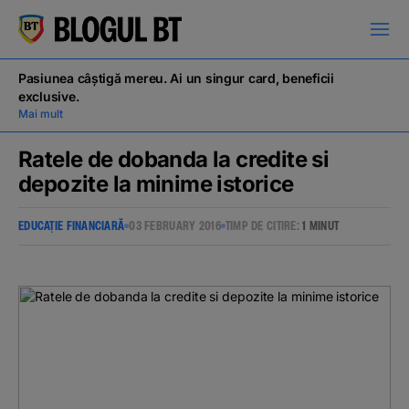
latinești
кириллица
Pasiunea câștigă mereu. Ai un singur card, beneficii
exclusive.
Mai mult
Ratele de dobanda la credite si
depozite la minime istorice
Campanii
EDUCAȚIE FINANCIARĂ
03 FEBRUARY 2016
TIMP DE CITIRE:
1 MINUT
Educație financiară
BT Pay
Evenimente