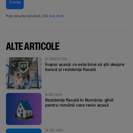
Trimite
Poți renunța oricând,
află mai mult
.
ALTE ARTICOLE
07 AUGUST 2026
Înapoi acasă: ce este bine să știi despre
bancă și rezidența fiscală
31 JULY 2026
Rezidența fiscală în România: ghid
pentru românii care revin acasă
28 JULY 2026