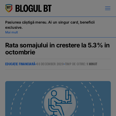
latinești
кириллица
Pasiunea câștigă mereu. Ai un singur card, beneficii
exclusive.
Mai mult
Rata somajului in crestere la 5.3% in
octombrie
Campanii
EDUCAȚIE FINANCIARĂ
03 DECEMBER 2020
TIMP DE CITIRE:
1 MINUT
Educație financiară
BT Pay
Evenimente