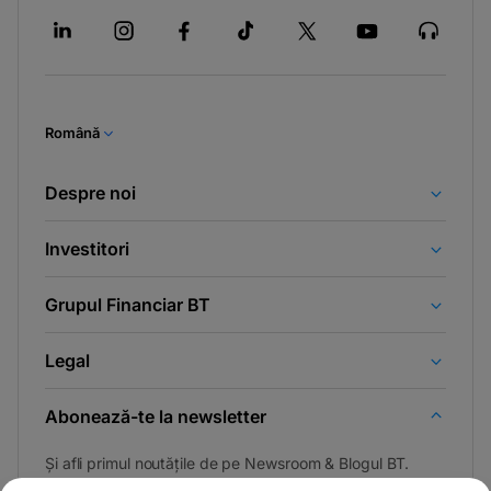
Română
Despre noi
Investitori
Grupul Financiar BT
Legal
Abonează-te la newsletter
Și afli primul noutățile de pe Newsroom & Blogul BT.