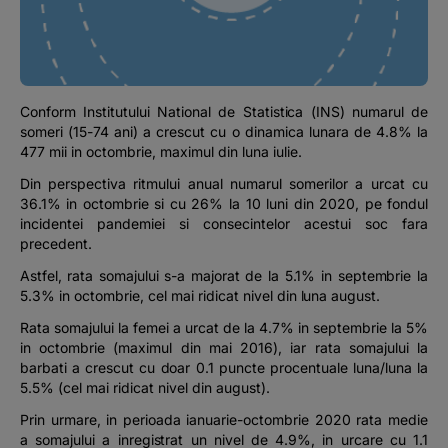
Podcast
The MacRO Zone
Conform Institutului National de Statistica (INS) numarul de
Pentru antreprenori
someri (15-74 ani) a crescut cu o dinamica lunara de 4.8% la
477 mii in octombrie, maximul din luna iulie.
Banking, pe relaxare
Din perspectiva ritmului anual numarul somerilor a urcat cu
36.1% in octombrie si cu 26% la 10 luni din 2020, pe fondul
incidentei pandemiei si consecintelor acestui soc fara
precedent.
Astfel, rata somajului s-a majorat de la 5.1% in septembrie la
5.3% in octombrie, cel mai ridicat nivel din luna august.
Rata somajului la femei a urcat de la 4.7% in septembrie la 5%
in octombrie (maximul din mai 2016), iar rata somajului la
barbati a crescut cu doar 0.1 puncte procentuale luna/luna la
5.5% (cel mai ridicat nivel din august).
Prin urmare, in perioada ianuarie-octombrie 2020 rata medie
a somajului a inregistrat un nivel de 4.9%, in urcare cu 1.1