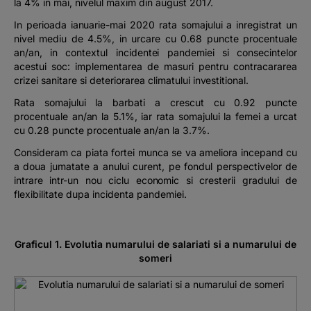
la 4% in mai, nivelul maxim din august 2017.
In perioada ianuarie-mai 2020 rata somajului a inregistrat un
nivel mediu de 4.5%, in urcare cu 0.68 puncte procentuale
an/an, in contextul incidentei pandemiei si consecintelor
acestui soc: implementarea de masuri pentru contracararea
crizei sanitare si deteriorarea climatului investitional.
Rata somajului la barbati a crescut cu 0.92 puncte
procentuale an/an la 5.1%, iar rata somajului la femei a urcat
cu 0.28 puncte procentuale an/an la 3.7%.
Consideram ca piata fortei munca se va ameliora incepand cu
a doua jumatate a anului curent, pe fondul perspectivelor de
intrare intr-un nou ciclu economic si cresterii gradului de
flexibilitate dupa incidenta pandemiei.
Graficul 1. Evolutia numarului de salariati si a numarului de
someri