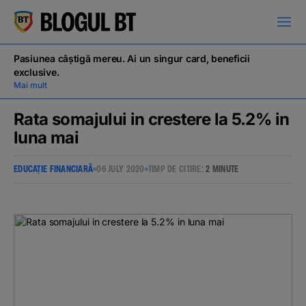
latinești
кириллица
Pasiunea câștigă mereu. Ai un singur card, beneficii
exclusive.
Mai mult
Rata somajului in crestere la 5.2% in
luna mai
Campanii
EDUCAȚIE FINANCIARĂ
06 JULY 2020
TIMP DE CITIRE:
2 MINUTE
Educație financiară
BT Pay
Evenimente