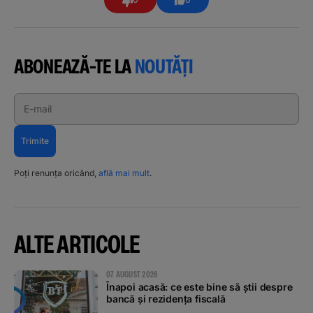
ABONEAZĂ-TE LA
NOUTĂȚI
E-mail
Trimite
Poți renunța oricând,
află mai mult
.
ALTE ARTICOLE
07 AUGUST 2026
Înapoi acasă: ce este bine să știi despre
bancă și rezidența fiscală