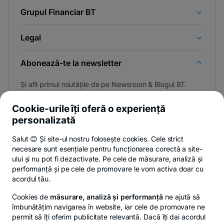
Grupul Financiar BT
Legal
Abonează-te la newsletter
Și afli primul noutățile de pe Newsroom & Blogul BT.
Cookie-urile îți oferă o experiență
personalizată
Poți renunța oricând,
vezi detalii
.
Salut 😊 Și site-ul nostru folosește cookies. Cele strict
necesare sunt esențiale pentru funcționarea corectă a site-
ului și nu pot fi dezactivate. Pe cele de măsurare, analiză și
performanță și pe cele de promovare le vom activa doar cu
Privacy Hub
Politica de confidențialitate
Politica de cookies
S
acordul tău.
Cookies de
măsurare, analiză și performanță
ne ajută să
îmbunătățim navigarea în website, iar cele de promovare ne
permit să îți oferim publicitate relevantă. Dacă îți dai acordul