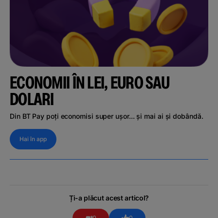
ECONOMII ÎN LEI, EURO SAU
DOLARI
Din BT Pay poți economisi super ușor... și mai ai și dobândă.
Hai în app
Ți-a plăcut acest articol?
0
0