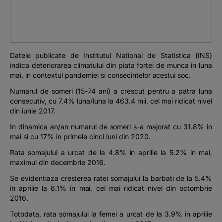
Podcast
The MacRO Zone
Datele publicate de Institutul National de Statistica (INS)
Pentru antreprenori
indica deteriorarea climatului din piata fortei de munca in luna
mai, in contextul pandemiei si consecintelor acestui soc.
Banking, pe relaxare
Numarul de someri (15-74 ani) a crescut pentru a patra luna
consecutiv, cu 7.4% luna/luna la 463.4 mii, cel mai ridicat nivel
din iunie 2017.
In dinamica an/an numarul de someri s-a majorat cu 31.8% in
mai si cu 17% in primele cinci luni din 2020.
Rata somajului a urcat de la 4.8% in aprilie la 5.2% in mai,
maximul din decembrie 2016.
Se evidentiaza cresterea ratei somajului la barbati de la 5.4%
in aprilie la 6.1% in mai, cel mai ridicat nivel din octombrie
2016.
Totodata, rata somajului la femei a urcat de la 3.9% in aprilie