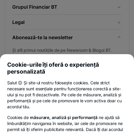
Grupul Financiar BT
Legal
Abonează-te la newsletter
Și afli primul noutățile de pe Newsroom & Blogul BT.
Cookie-urile îți oferă o experiență
personalizată
Poți renunța oricând,
vezi detalii
.
Salut 😊 Și site-ul nostru folosește cookies. Cele strict
necesare sunt esențiale pentru funcționarea corectă a site-
ului și nu pot fi dezactivate. Pe cele de măsurare, analiză și
performanță și pe cele de promovare le vom activa doar cu
Privacy Hub
Politica de confidențialitate
Politica de cookies
S
acordul tău.
Cookies de
măsurare, analiză și performanță
ne ajută să
îmbunătățim navigarea în website, iar cele de promovare ne
permit să îți oferim publicitate relevantă. Dacă îți dai acordul