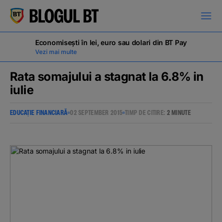
latinești
кириллица
Economisești în lei, euro sau dolari din BT Pay
Vezi mai multe
Rata somajului a stagnat la 6.8% in
iulie
Campanii
EDUCAȚIE FINANCIARĂ
02 SEPTEMBER 2015
TIMP DE CITIRE:
2 MINUTE
Educație financiară
BT Pay
Evenimente