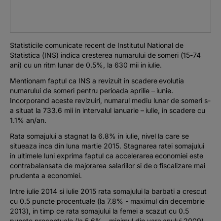
Podcast
The MacRO Zone
Statisticile comunicate recent de Institutul National de
Statistica (INS) indica cresterea numarului de someri (15-74
Pentru antreprenori
ani) cu un ritm lunar de 0.5%, la 630 mii in iulie.
Mentionam faptul ca INS a revizuit in scadere evolutia
Banking, pe relaxare
numarului de someri pentru perioada aprilie – iunie.
Incorporand aceste revizuiri, numarul mediu lunar de someri s-
a situat la 733.6 mii in intervalul ianuarie – iulie, in scadere cu
1.1% an/an.
Rata somajului a stagnat la 6.8% in iulie, nivel la care se
situeaza inca din luna martie 2015. Stagnarea ratei somajului
in ultimele luni exprima faptul ca accelerarea economiei este
contrabalansata de majorarea salariilor si de o fiscalizare mai
prudenta a economiei.
Intre iulie 2014 si iulie 2015 rata somajului la barbati a crescut
cu 0.5 puncte procentuale (la 7.8% - maximul din decembrie
2013), in timp ce rata somajului la femei a scazut cu 0.5
puncte procentuale (la 5.6% - minimul din vara anului 2009).