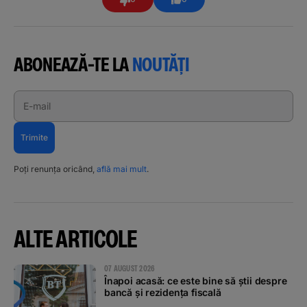
ABONEAZĂ-TE LA
NOUTĂȚI
E-mail
Trimite
Poți renunța oricând,
află mai mult
.
ALTE ARTICOLE
07 AUGUST 2026
Înapoi acasă: ce este bine să știi despre
bancă și rezidența fiscală