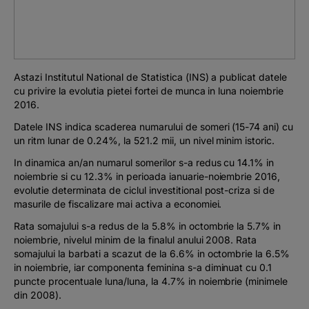
Podcast
The MacRO Zone
Astazi Institutul National de Statistica (INS) a publicat datele
Pentru antreprenori
cu privire la evolutia pietei fortei de munca in luna noiembrie
2016.
Banking, pe relaxare
Datele INS indica scaderea numarului de someri (15-74 ani) cu
un ritm lunar de 0.24%, la 521.2 mii, un nivel minim istoric.
In dinamica an/an numarul somerilor s-a redus cu 14.1% in
noiembrie si cu 12.3% in perioada ianuarie-noiembrie 2016,
evolutie determinata de ciclul investitional post-criza si de
masurile de fiscalizare mai activa a economiei.
Rata somajului s-a redus de la 5.8% in octombrie la 5.7% in
noiembrie, nivelul minim de la finalul anului 2008. Rata
somajului la barbati a scazut de la 6.6% in octombrie la 6.5%
in noiembrie, iar componenta feminina s-a diminuat cu 0.1
puncte procentuale luna/luna, la 4.7% in noiembrie (minimele
din 2008).