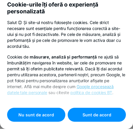
Cookie-urile îți oferă o experiență
personalizată
Salut 😊 Și site-ul nostru folosește cookies. Cele strict
necesare sunt esențiale pentru funcționarea corectă a site-
ului și nu pot fi dezactivate. Pe cele de măsurare, analiză și
performanță și pe cele de promovare le vom activa doar cu
acordul tău.
Cookies de
măsurare, analiză și performanță
ne ajută să
îmbunătățim navigarea în website, iar cele de promovare ne
permit să îți oferim publicitate relevantă. Dacă îți dai acordul
pentru utilizarea acestora, partenerii noștri, precum Google, le
pot folosi pentru personalizarea anunțurilor afișate pe
internet. Află mai multe despre cum
Google procesează
datele tale personale
sau citeste
politica de cookies BT
.
Pentru personalizarea preferințelor selectează
"
Setari
cookies
"
Nu sunt de acord
Sunt de acord