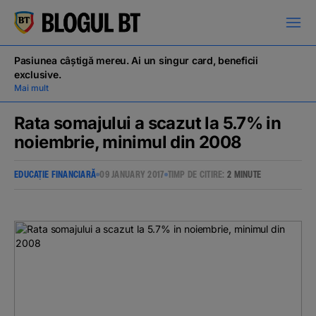
latinești
кириллица
Pasiunea câștigă mereu. Ai un singur card, beneficii
exclusive.
Mai mult
Rata somajului a scazut la 5.7% in
noiembrie, minimul din 2008
Campanii
EDUCAȚIE FINANCIARĂ
09 JANUARY 2017
TIMP DE CITIRE:
2 MINUTE
Educație financiară
BT Pay
Evenimente