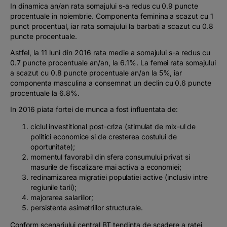
In dinamica an/an rata somajului s-a redus cu 0.9 puncte
procentuale in noiembrie. Componenta feminina a scazut cu 1
punct procentual, iar rata somajului la barbati a scazut cu 0.8
puncte procentuale.
Astfel, la 11 luni din 2016 rata medie a somajului s-a redus cu
0.7 puncte procentuale an/an, la 6.1%. La femei rata somajului
a scazut cu 0.8 puncte procentuale an/an la 5%, iar
componenta masculina a consemnat un declin cu 0.6 puncte
procentuale la 6.8%.
In 2016 piata fortei de munca a fost influentata de:
ciclul investitional post-criza (stimulat de mix-ul de
politici economice si de cresterea costului de
oportunitate);
momentul favorabil din sfera consumului privat si
masurile de fiscalizare mai activa a economiei;
redinamizarea migratiei populatiei active (inclusiv intre
regiunile tarii);
majorarea salariilor;
persistenta asimetriilor structurale.
Conform scenariului central BT tendinta de scadere a ratei