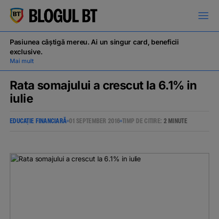
latinești
кириллица
Pasiunea câștigă mereu. Ai un singur card, beneficii
exclusive.
Mai mult
Rata somajului a crescut la 6.1% in
iulie
Campanii
EDUCAȚIE FINANCIARĂ
01 SEPTEMBER 2016
TIMP DE CITIRE:
2 MINUTE
Educație financiară
BT Pay
Evenimente