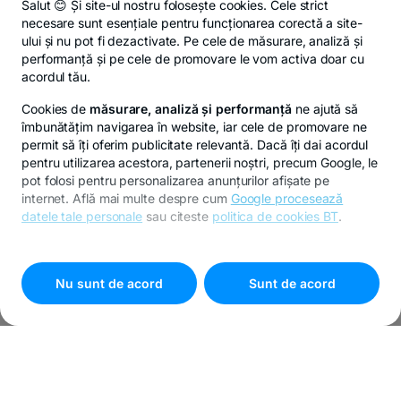
Salut 😊 Și site-ul nostru folosește cookies. Cele strict
necesare sunt esențiale pentru funcționarea corectă a site-
ului și nu pot fi dezactivate. Pe cele de măsurare, analiză și
performanță și pe cele de promovare le vom activa doar cu
acordul tău.
Cookies de
măsurare, analiză și performanță
ne ajută să
îmbunătățim navigarea în website, iar cele de promovare ne
permit să îți oferim publicitate relevantă. Dacă îți dai acordul
pentru utilizarea acestora, partenerii noștri, precum Google, le
pot folosi pentru personalizarea anunțurilor afișate pe
internet. Află mai multe despre cum
Google procesează
datele tale personale
sau citeste
politica de cookies BT
.
Pentru personalizarea preferințelor selectează
"
Setari
cookies
"
Nu sunt de acord
Sunt de acord