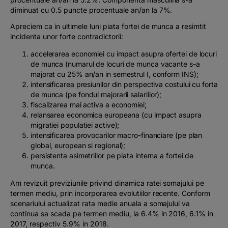
diminuat cu 0.5 puncte procentuale an/an la 7%.
Apreciem ca in ultimele luni piata fortei de munca a resimtit
incidenta unor forte contradictorii:
accelerarea economiei cu impact asupra ofertei de locuri
de munca (numarul de locuri de munca vacante s-a
majorat cu 25% an/an in semestrul I, conform INS);
intensificarea presiunilor din perspectiva costului cu forta
de munca (pe fondul majorarii salariilor);
fiscalizarea mai activa a economiei;
relansarea economica europeana (cu impact asupra
migratiei populatiei active);
intensificarea provocarilor macro-financiare (pe plan
global, european si regional);
persistenta asimetriilor pe piata interna a fortei de
munca.
Am revizuit previziunile privind dinamica ratei somajului pe
termen mediu, prin incorporarea evolutiilor recente. Conform
scenariului actualizat rata medie anuala a somajului va
continua sa scada pe termen mediu, la 6.4% in 2016, 6.1% in
2017, respectiv 5.9% in 2018.