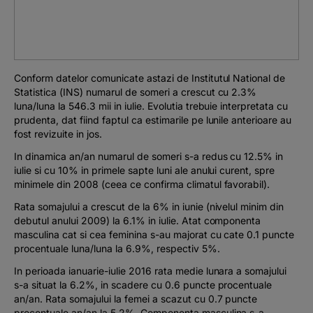
Podcast
The MacRO Zone
Conform datelor comunicate astazi de Institutul National de
Pentru antreprenori
Statistica (INS) numarul de someri a crescut cu 2.3%
luna/luna la 546.3 mii in iulie. Evolutia trebuie interpretata cu
prudenta, dat fiind faptul ca estimarile pe lunile anterioare au
Banking, pe relaxare
fost revizuite in jos.
In dinamica an/an numarul de someri s-a redus cu 12.5% in
iulie si cu 10% in primele sapte luni ale anului curent, spre
minimele din 2008 (ceea ce confirma climatul favorabil).
Rata somajului a crescut de la 6% in iunie (nivelul minim din
debutul anului 2009) la 6.1% in iulie. Atat componenta
masculina cat si cea feminina s-au majorat cu cate 0.1 puncte
procentuale luna/luna la 6.9%, respectiv 5%.
In perioada ianuarie-iulie 2016 rata medie lunara a somajului
s-a situat la 6.2%, in scadere cu 0.6 puncte procentuale
an/an. Rata somajului la femei a scazut cu 0.7 puncte
procentuale an/an la 5.2%. Componenta masculina s-a