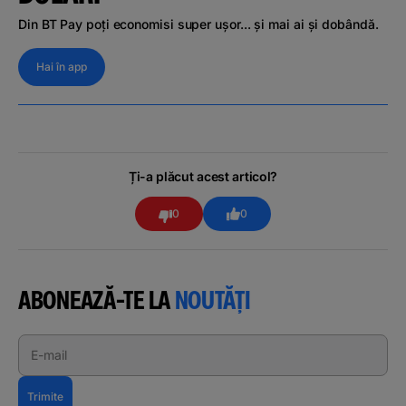
Din BT Pay poți economisi super ușor... și mai ai și dobândă.
Hai în app
Ți-a plăcut acest articol?
0
0
ABONEAZĂ-TE LA
NOUTĂȚI
E-mail
Trimite