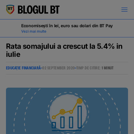
latinești
кириллица
Economisești în lei, euro sau dolari din BT Pay
Vezi mai multe
Rata somajului a crescut la 5.4% in
iulie
Campanii
EDUCAȚIE FINANCIARĂ
02 SEPTEMBER 2020
TIMP DE CITIRE:
1 MINUT
Educație financiară
BT Pay
Evenimente