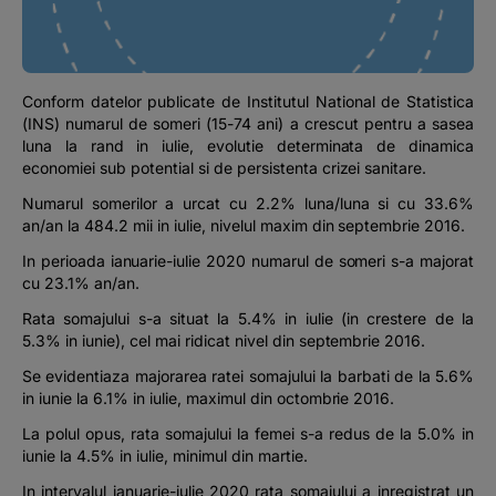
Podcast
The MacRO Zone
Conform datelor publicate de Institutul National de Statistica
(INS) numarul de someri (15-74 ani) a crescut pentru a sasea
Pentru antreprenori
luna la rand in iulie, evolutie determinata de dinamica
economiei sub potential si de persistenta crizei sanitare.
Banking, pe relaxare
Numarul somerilor a urcat cu 2.2% luna/luna si cu 33.6%
an/an la 484.2 mii in iulie, nivelul maxim din septembrie 2016.
In perioada ianuarie-iulie 2020 numarul de someri s-a majorat
cu 23.1% an/an.
Rata somajului s-a situat la 5.4% in iulie (in crestere de la
5.3% in iunie), cel mai ridicat nivel din septembrie 2016.
Se evidentiaza majorarea ratei somajului la barbati de la 5.6%
in iunie la 6.1% in iulie, maximul din octombrie 2016.
La polul opus, rata somajului la femei s-a redus de la 5.0% in
iunie la 4.5% in iulie, minimul din martie.
In intervalul ianuarie-iulie 2020 rata somajului a inregistrat un