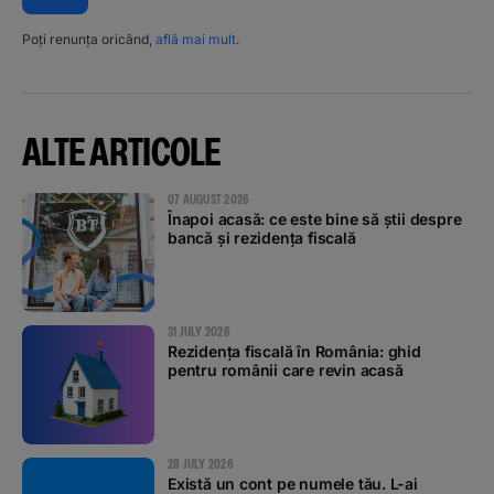
Poți renunța oricând,
află mai mult
.
ALTE ARTICOLE
07 AUGUST 2026
Înapoi acasă: ce este bine să știi despre
bancă și rezidența fiscală
31 JULY 2026
Rezidența fiscală în România: ghid
pentru românii care revin acasă
28 JULY 2026
Există un cont pe numele tău. L-ai