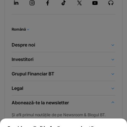
Română
Despre noi
Investitori
Grupul Financiar BT
Legal
Abonează-te la newsletter
Și afli primul noutățile de pe Newsroom & Blogul BT.