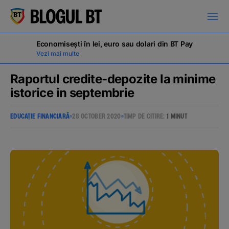
latinești
кириллица
Economisești în lei, euro sau dolari din BT Pay
Vezi mai multe
Raportul credite-depozite la minime
istorice in septembrie
Campanii
EDUCAȚIE FINANCIARĂ
28 OCTOBER 2020
TIMP DE CITIRE:
1 MINUT
Educație financiară
BT Pay
Evenimente