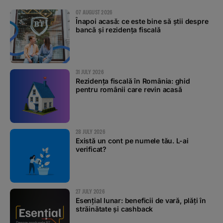
07 AUGUST 2026
Înapoi acasă: ce este bine să știi despre
bancă și rezidența fiscală
31 JULY 2026
Rezidența fiscală în România: ghid
pentru românii care revin acasă
28 JULY 2026
Există un cont pe numele tău. L-ai
verificat?
27 JULY 2026
Esențial lunar: beneficii de vară, plăți în
străinătate și cashback