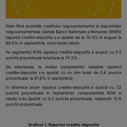
Podcast
The MacRO Zone
Date fiind evolutiile creditului neguvernamental si depozitelor
neguvernamentale (datele Bancii Nationale a Romaniei (BNR))
Pentru antreprenori
raportul credite-depozite s-a ajustat de la 70.4% in august la
69.9% in septembrie, nivel minim istoric.
Banking, pe relaxare
Pe segmentul RON raportul credite-depozite a scazut cu 0.5
puncte procentuale luna/luna la 74.3%.
De asemenea, la nivelul componentei valutare raportul
credite-depozite s-a ajustat cu un ritm lunar de 0.8 puncte
procentuale, la 61.8% in septembrie.
In dinamica an/an raportul credite-depozite a scazut cu 7.2
puncte procentuale in septembrie: componentele RON si
valuta s-au ajustat cu 4.2 puncte procentuale, respectiv 12.6
puncte procentuale.
Graficul 1. Raportul credite-depozite