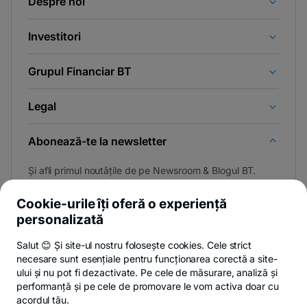
Despre noi
Investitori
Grupul Financiar BT
Legal
Abonează-te la newsletter
Și afli primul noutățile de pe Newsroom & Blogul BT.
Cookie-urile îți oferă o experiență
personalizată
Poți renunța oricând,
vezi detalii
.
Salut 😊 Și site-ul nostru folosește cookies. Cele strict
necesare sunt esențiale pentru funcționarea corectă a site-
ului și nu pot fi dezactivate. Pe cele de măsurare, analiză și
performanță și pe cele de promovare le vom activa doar cu
Privacy Hub
Politica de confidențialitate
Politica de cookies
S
acordul tău.