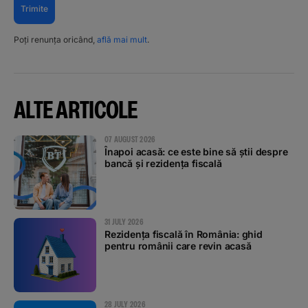
Trimite
Poți renunța oricând,
află mai mult
.
ALTE ARTICOLE
07 AUGUST 2026
Înapoi acasă: ce este bine să știi despre
bancă și rezidența fiscală
31 JULY 2026
Rezidența fiscală în România: ghid
pentru românii care revin acasă
28 JULY 2026