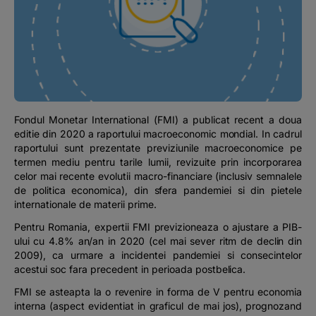
Podcast
The MacRO Zone
Pentru antreprenori
Fondul Monetar International (FMI) a publicat recent a doua
Banking, pe relaxare
editie din 2020 a raportului macroeconomic mondial. In cadrul
raportului sunt prezentate previziunile macroeconomice pe
termen mediu pentru tarile lumii, revizuite prin incorporarea
celor mai recente evolutii macro-financiare (inclusiv semnalele
de politica economica), din sfera pandemiei si din pietele
internationale de materii prime.
Pentru Romania, expertii FMI previzioneaza o ajustare a PIB-
ului cu 4.8% an/an in 2020 (cel mai sever ritm de declin din
2009), ca urmare a incidentei pandemiei si consecintelor
acestui soc fara precedent in perioada postbelica.
FMI se asteapta la o revenire in forma de V pentru economia
interna (aspect evidentiat in graficul de mai jos), prognozand