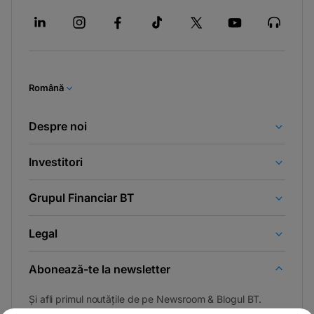
Română
Despre noi
Investitori
Grupul Financiar BT
Legal
Abonează-te la newsletter
Și afli primul noutățile de pe Newsroom & Blogul BT.