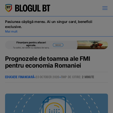
latinești
кириллица
Pasiunea câștigă mereu. Ai un singur card, beneficii
exclusive.
Mai mult
Prognozele de toamna ale FMI
Campanii
pentru economia Romaniei
Educație financiară
EDUCAȚIE FINANCIARĂ
23 OCTOBER 2020
TIMP DE CITIRE:
2 MINUTE
BT Pay
Evenimente