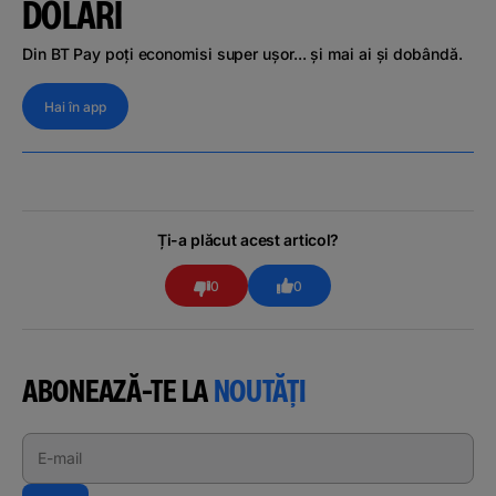
DOLARI
Din BT Pay poți economisi super ușor... și mai ai și dobândă.
Hai în app
Ți-a plăcut acest articol?
0
0
ABONEAZĂ-TE LA
NOUTĂȚI
E-mail