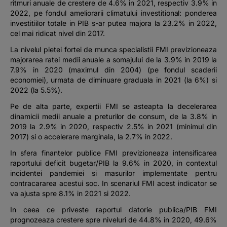
ritmuri anuale de crestere de 4.6% in 2021, respectiv 3.9% in
2022, pe fondul ameliorarii climatului investitional: ponderea
investitiilor totale in PIB s-ar putea majora la 23.2% in 2022,
cel mai ridicat nivel din 2017.
La nivelul pietei fortei de munca specialistii FMI previzioneaza
majorarea ratei medii anuale a somajului de la 3.9% in 2019 la
7.9% in 2020 (maximul din 2004) (pe fondul scaderii
economiei), urmata de diminuare graduala in 2021 (la 6%) si
2022 (la 5.5%).
Pe de alta parte, expertii FMI se asteapta la decelerarea
dinamicii medii anuale a preturilor de consum, de la 3.8% in
2019 la 2.9% in 2020, respectiv 2.5% in 2021 (minimul din
2017) si o accelerare marginala, la 2.7% in 2022.
In sfera finantelor publice FMI previzioneaza intensificarea
raportului deficit bugetar/PIB la 9.6% in 2020, in contextul
incidentei pandemiei si masurilor implementate pentru
contracararea acestui soc. In scenariul FMI acest indicator se
va ajusta spre 8.1% in 2021 si 2022.
In ceea ce priveste raportul datorie publica/PIB FMI
prognozeaza crestere spre niveluri de 44.8% in 2020, 49.6%