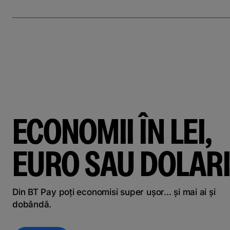
ECONOMII ÎN LEI,
EURO SAU DOLARI
Din BT Pay poți economisi super ușor... și mai ai și
dobândă.