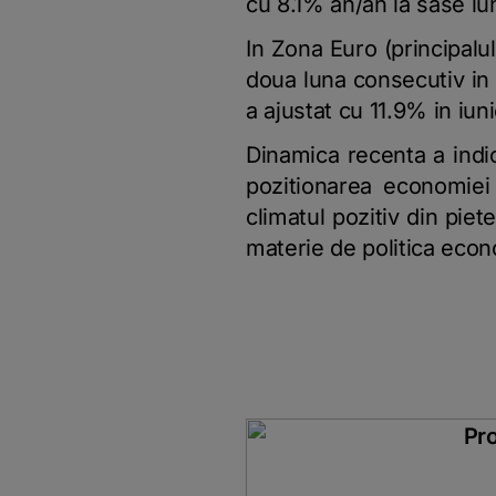
cu 8.1% an/an la sase lun
In Zona Euro (principalu
doua luna consecutiv in 
a ajustat cu 11.9% in iu
Dinamica recenta a indica
pozitionarea economiei 
climatul pozitiv din pie
materie de politica econ