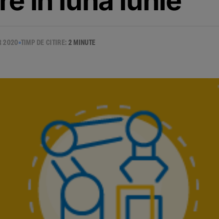
e in luna iunie
R 2020
TIMP DE CITIRE:
2 MINUTE