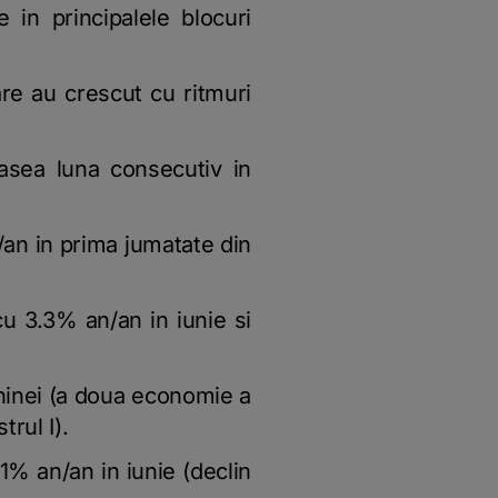
 in principalele blocuri
are au crescut cu ritmuri
sasea luna consecutiv in
n/an in prima jumatate din
u 3.3% an/an in iunie si
Chinei (a doua economie a
rul I).
1% an/an in iunie (declin