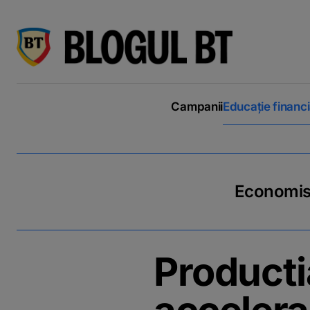
latinești
кириллица
Campanii
Educație financ
Economiseș
Producti