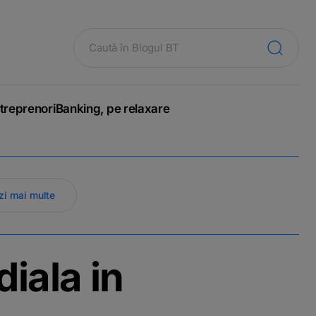
treprenori
Banking, pe relaxare
zi mai multe
iala in