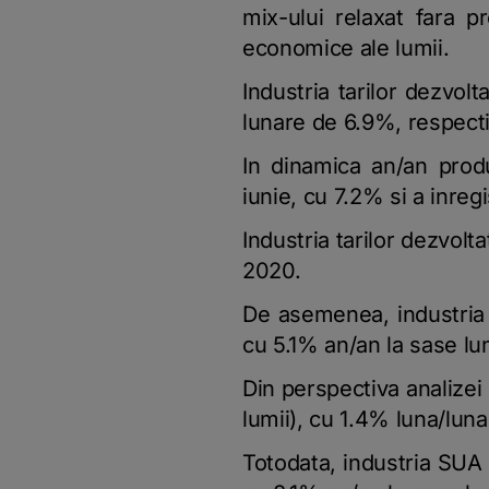
mix-ului relaxat fara p
economice ale lumii.
Industria tarilor dezvol
lunare de 6.9%, respecti
In dinamica an/an produ
iunie, cu 7.2% si a inreg
Industria tarilor dezvolt
2020.
De asemenea, industria 
cu 5.1% an/an la sase lun
Din perspectiva analizei
lumii), cu 1.4% luna/lun
Totodata, industria SUA 