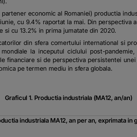
i).
l partener economic al Romaniei) productia indus
iunie, cu 9.4% raportat la mai. Din perspectiva an
nie si cu 13.2% in prima jumatate din 2020.
torilor din sfera comertului international si pro
mondiale la inceputul ciclului post-pandemie,
tele financiare si de perspectiva persistentei une
omica pe termen mediu in sfera globala.
Graficul 1. Productia industriala (MA12, an/an)