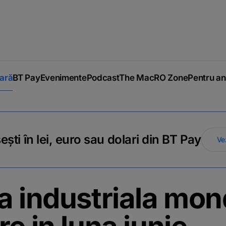
iară
BT Pay
Evenimente
Podcast
The MacRO Zone
Pentru an
ti în lei, euro sau dolari din BT Pay
Ve
a industriala mond