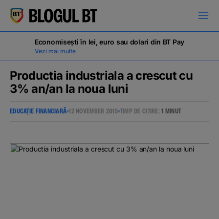
latinești
кириллица
Economisești în lei, euro sau dolari din BT Pay
Vezi mai multe
Productia industriala a crescut cu
3% an/an la noua luni
Campanii
EDUCAȚIE FINANCIARĂ
12 NOVEMBER 2015
TIMP DE CITIRE:
1 MINUT
Educație financiară
BT Pay
Evenimente