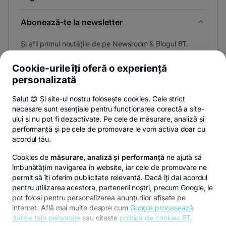
Abonează-te la newsletter
Și afli primul noutățile de pe Newsroom & Blogul BT.
Cookie-urile îți oferă o experiență
personalizată
Poți renunța oricând,
vezi detalii
.
Salut 😊 Și site-ul nostru folosește cookies. Cele strict
necesare sunt esențiale pentru funcționarea corectă a site-
ului și nu pot fi dezactivate. Pe cele de măsurare, analiză și
performanță și pe cele de promovare le vom activa doar cu
Privacy Hub
Politica de confidențialitate
Politica de cookies
S
acordul tău.
Cookies de
măsurare, analiză și performanță
ne ajută să
îmbunătățim navigarea în website, iar cele de promovare ne
permit să îți oferim publicitate relevantă. Dacă îți dai acordul
pentru utilizarea acestora, partenerii noștri, precum Google, le
© Copyright 2026 Banca Transilvania. Toate drepturile
pot folosi pentru personalizarea anunțurilor afișate pe
rezervate.
internet. Află mai multe despre cum
Google procesează
datele tale personale
sau citeste
politica de cookies BT
.