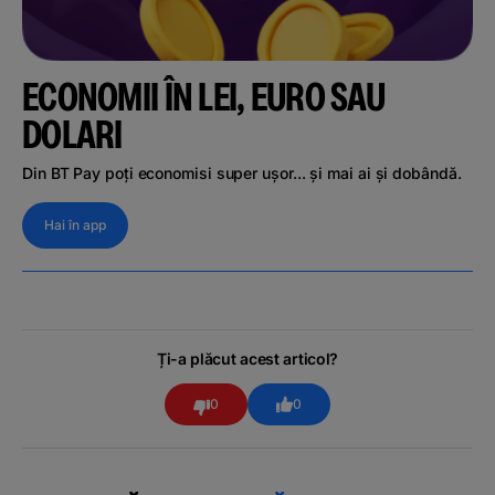
ECONOMII ÎN LEI, EURO SAU
DOLARI
Din BT Pay poți economisi super ușor... și mai ai și dobândă.
Hai în app
Ți-a plăcut acest articol?
0
0