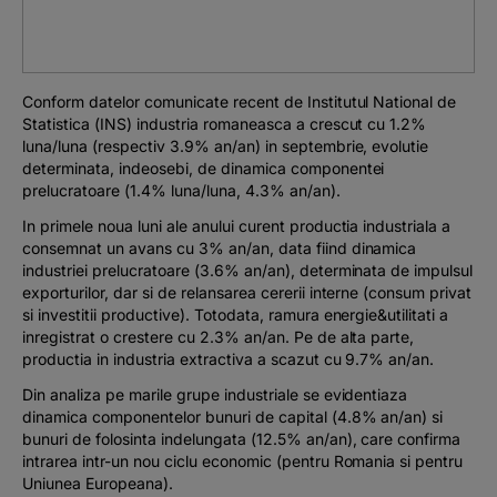
Podcast
The MacRO Zone
Conform datelor comunicate recent de Institutul National de
Statistica (INS) industria romaneasca a crescut cu 1.2%
Pentru antreprenori
luna/luna (respectiv 3.9% an/an) in septembrie, evolutie
determinata, indeosebi, de dinamica componentei
prelucratoare (1.4% luna/luna, 4.3% an/an).
Banking, pe relaxare
In primele noua luni ale anului curent productia industriala a
consemnat un avans cu 3% an/an, data fiind dinamica
industriei prelucratoare (3.6% an/an), determinata de impulsul
exporturilor, dar si de relansarea cererii interne (consum privat
si investitii productive). Totodata, ramura energie&utilitati a
inregistrat o crestere cu 2.3% an/an. Pe de alta parte,
productia in industria extractiva a scazut cu 9.7% an/an.
Din analiza pe marile grupe industriale se evidentiaza
dinamica componentelor bunuri de capital (4.8% an/an) si
bunuri de folosinta indelungata (12.5% an/an), care confirma
intrarea intr-un nou ciclu economic (pentru Romania si pentru
Uniunea Europeana).