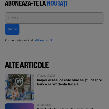
ABONEAZĂ-TE LA
NOUTĂȚI
E-mail
Trimite
Poți renunța oricând,
află mai mult
.
ALTE ARTICOLE
07 AUGUST 2026
Înapoi acasă: ce este bine să știi despre
bancă și rezidența fiscală
31 JULY 2026