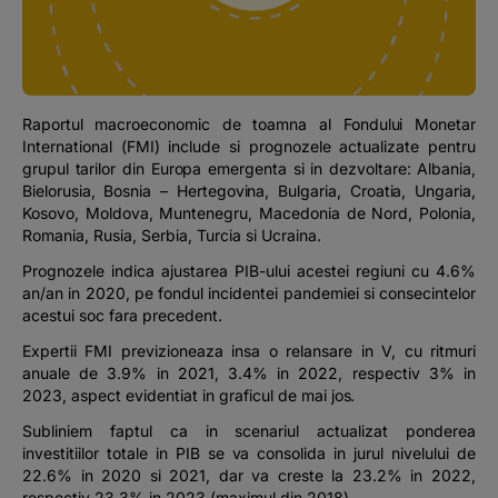
Podcast
The MacRO Zone
Raportul macroeconomic de toamna al Fondului Monetar
Pentru antreprenori
International (FMI) include si prognozele actualizate pentru
grupul tarilor din Europa emergenta si in dezvoltare: Albania,
Bielorusia, Bosnia – Hertegovina, Bulgaria, Croatia, Ungaria,
Banking, pe relaxare
Kosovo, Moldova, Muntenegru, Macedonia de Nord, Polonia,
Romania, Rusia, Serbia, Turcia si Ucraina.
Prognozele indica ajustarea PIB-ului acestei regiuni cu 4.6%
an/an in 2020, pe fondul incidentei pandemiei si consecintelor
acestui soc fara precedent.
Expertii FMI previzioneaza insa o relansare in V, cu ritmuri
anuale de 3.9% in 2021, 3.4% in 2022, respectiv 3% in
2023, aspect evidentiat in graficul de mai jos.
Subliniem faptul ca in scenariul actualizat ponderea
investitiilor totale in PIB se va consolida in jurul nivelului de
22.6% in 2020 si 2021, dar va creste la 23.2% in 2022,
respectiv 23.3% in 2023 (maximul din 2018).