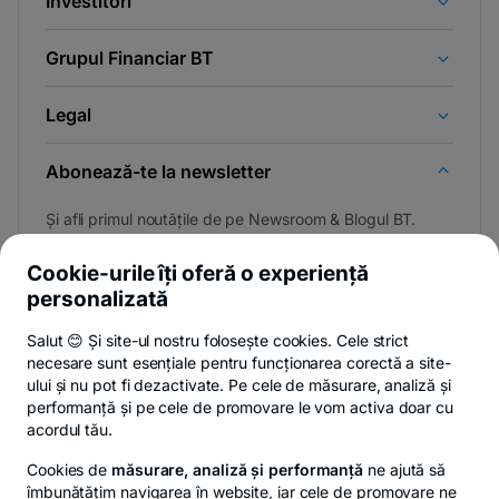
Investitori
Grupul Financiar BT
Legal
Abonează-te la newsletter
Și afli primul noutățile de pe Newsroom & Blogul BT.
Cookie-urile îți oferă o experiență
personalizată
Poți renunța oricând,
vezi detalii
.
Salut 😊 Și site-ul nostru folosește cookies. Cele strict
necesare sunt esențiale pentru funcționarea corectă a site-
ului și nu pot fi dezactivate. Pe cele de măsurare, analiză și
performanță și pe cele de promovare le vom activa doar cu
Privacy Hub
Politica de confidențialitate
Politica de cookies
S
acordul tău.
Cookies de
măsurare, analiză și performanță
ne ajută să
îmbunătățim navigarea în website, iar cele de promovare ne