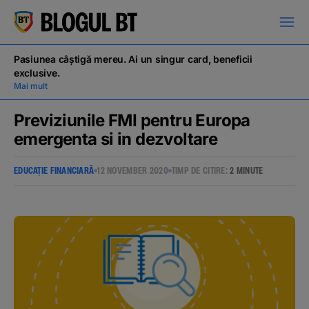
latinești
кириллица
Pasiunea câștigă mereu. Ai un singur card, beneficii
exclusive.
Mai mult
Previziunile FMI pentru Europa
emergenta si in dezvoltare
Campanii
EDUCAȚIE FINANCIARĂ
12 NOVEMBER 2020
TIMP DE CITIRE:
2 MINUTE
Educație financiară
BT Pay
Evenimente