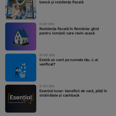
bancă și rezidența fiscală
31 JULY 2026
Rezidența fiscală în România: ghid
pentru românii care revin acasă
28 JULY 2026
Există un cont pe numele tău. L-ai
verificat?
27 JULY 2026
Esențial lunar: beneficii de vară, plăți în
străinătate și cashback