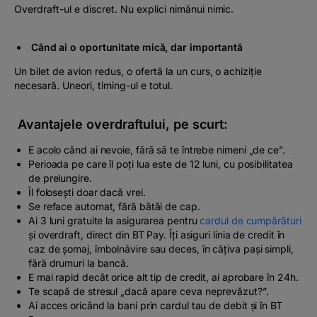
Overdraft-ul e discret. Nu explici nimănui nimic.
Când ai o oportunitate mică, dar importantă
Un bilet de avion redus, o ofertă la un curs, o achiziție
necesară. Uneori, timing-ul e totul.
Avantajele overdraftului, pe scurt:
E acolo când ai nevoie, fără să te întrebe nimeni „
de ce”.
Perioada pe care îl poți lua este de 12 luni, cu posibilitatea
de prelungire.
Îl folosești doar dacă vrei.
Se reface automat, fără bătăi de cap.
Ai 3 luni gratuite la asigurarea pentru
cardul de cumpărături
și overdraft, direct din BT Pay. Îți asiguri linia de credit în
caz de șomaj, îmbolnăvire sau deces, în câțiva pași simpli,
fără drumuri la bancă.
E mai rapid decât orice alt tip de credit, ai aprobare în 24h.
Te scapă de stresul „
dacă apare ceva neprevăzut?”.
Ai acces oricând la bani prin cardul tau de debit și în BT