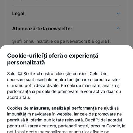
Legal
Abonează-te la newsletter
Și afli primul noutățile de pe Newsroom & Blogul BT.
Cookie-urile îți oferă o experiență
personalizată
Poți renunța oricând,
vezi detalii
.
Salut 😊 Și site-ul nostru folosește cookies. Cele strict
necesare sunt esențiale pentru funcționarea corectă a site-
ului și nu pot fi dezactivate. Pe cele de măsurare, analiză și
performanță și pe cele de promovare le vom activa doar cu
Privacy Hub
Politica de confidențialitate
Politica de cookies
S
acordul tău.
Cookies de
măsurare, analiză și performanță
ne ajută să
îmbunătățim navigarea în website, iar cele de promovare ne
permit să îți oferim publicitate relevantă. Dacă îți dai acordul
pentru utilizarea acestora, partenerii noștri, precum Google, le
© Copyright 2026 Banca Transilvania. Toate drepturile
pot folosi pentru personalizarea anunțurilor afișate pe
rezervate.