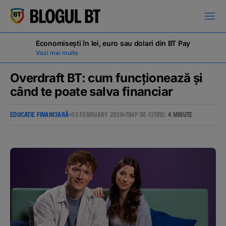
latinești
кириллица
Economisești în lei, euro sau dolari din BT Pay
Vezi mai multe
Overdraft BT: cum funcționează și
când te poate salva financiar
Campanii
EDUCAȚIE FINANCIARĂ
03 FEBRUARY 2026
TIMP DE CITIRE:
4 MINUTE
Educație financiară
BT Pay
Evenimente