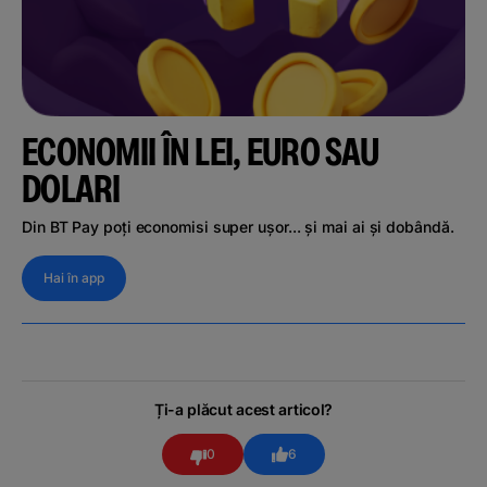
ECONOMII ÎN LEI, EURO SAU
DOLARI
Din BT Pay poți economisi super ușor... și mai ai și dobândă.
Hai în app
Ți-a plăcut acest articol?
0
6