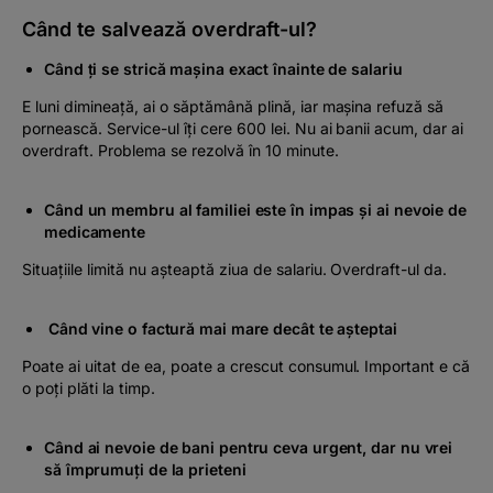
Când te salvează overdraft-ul?
Când ți se strică mașina exact înainte de salariu
E luni dimineață, ai o săptămână plină, iar mașina refuză să
pornească. Service-ul îți cere 600 lei. Nu ai banii acum, dar ai
overdraft. Problema se rezolvă în 10 minute.
Când un membru al familiei este în impas și ai nevoie de
medicamente
Situațiile limită nu așteaptă ziua de salariu. Overdraft-ul da.
Când vine o factură mai mare decât te așteptai
Poate ai uitat de ea, poate a crescut consumul. Important e că
o poți plăti la timp.
Când ai nevoie de bani pentru ceva urgent, dar nu vrei
să împrumuți de la prieteni