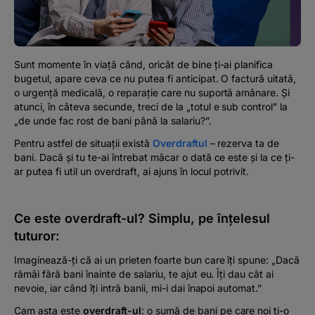
Podcast
The MacRO Zone
Sunt momente în viață când, oricât de bine ți-ai planifica
bugetul, apare ceva ce nu putea fi anticipat. O factură uitată,
Pentru antreprenori
o urgență medicală, o reparație care nu suportă amânare. Și
atunci, în câteva secunde, treci de la
„totul e sub control
” la
„de unde fac rost de bani până la salariu?”.
Banking, pe relaxare
Pentru astfel de situații există
Overdraftul
– rezerva ta de
bani. Dacă și tu te-ai întrebat măcar o dată ce este și la ce ți-
ar putea fi util un overdraft, ai ajuns în locul potrivit.
Ce este overdraft-ul? Simplu, pe înțelesul
tuturor:
Imaginează-ți că ai un prieten foarte bun care îți spune: „
Dacă
rămâi fără bani înainte de salariu, te ajut eu. Îți dau cât ai
nevoie, iar când îți intră banii, mi-i dai înapoi automat.”
Cam asta este
overdraft-ul
: o sumă de bani pe care noi ți-o