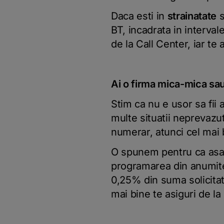
Daca esti in
strainatate
s
BT, incadrata in interval
de la Call Center, iar t
Ai o firma mica-mica sa
Stim ca nu e usor sa fii 
multe situatii neprevazut
numerar, atunci cel mai b
O spunem pentru ca asa e
programarea din anumite
0,25% din suma solicit
mai bine te asiguri de la