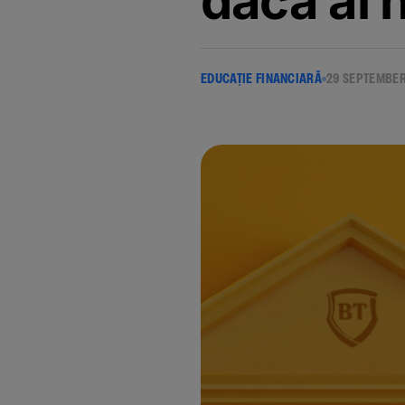
daca ai 
EDUCAȚIE FINANCIARĂ
29 SEPTEMBE