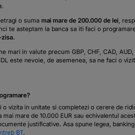
e
.
 retragi o suma
mai mare de 200.000 de lei
, res
i te asteptam la banca sa iti faci o programar
-zisa.
me mari in valute precum GBP, CHF, CAD, AUD,
L este nevoie, de asemenea, sa ne faci o vizi
programare?
i o vizita in unitate si completezi o cerere de ri
a mai mare de 10.000 EUR sau echivalentul aceste
documente justificative. Asa spune legea, banking
Intreb BT
.