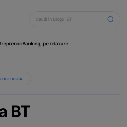
treprenori
Banking, pe relaxare
zi mai multe
a BT