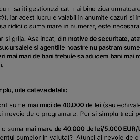
um sa iti gestionezi cat mai bine ziua urmatoare, 
), iar acest lucru e valabil in anumite cazuri si i
sa ridici o suma mare in numerar, este necesara
 si grija. Asa incat,
din motive de securitate, atat 
n sucursalele si agentiile noastre nu pastram sume
i mai mari de bani trebuie sa aducem bani mai mul
ri.
mplu, uite cateva detalii:
cont sume
mai mici de 40.000 de lei
(sau echival
i nevoie de o programare. Pur si simplu treci p
gi o suma
mai mare de 40.000 de lei/5.000 EUR
lentul sumelor in valuta)? Atunci ai nevoie de 