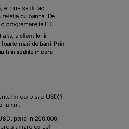
e bine sa iti faci
n relatia cu banca. De
 o programare la BT.
a ta, a clientilor in
 foarte mari de bani. Prin
ti in sediile in care
entul in euro sau USD)?
e la noi.
/USD
,
pana in 200.000
o programare cu cel