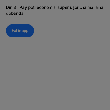
Din BT Pay poți economisi super ușor... și mai ai și
dobândă.
Hai în app