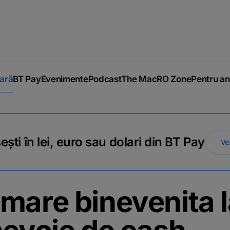
iară
BT Pay
Evenimente
Podcast
The MacRO Zone
Pentru an
ti în lei, euro sau dolari din BT Pay
Ve
mare binevenita l