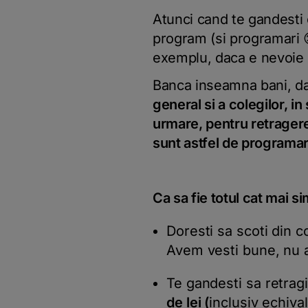
Atunci cand te gandesti c
program (si programari 😊
exemplu, daca e nevoie 
Banca inseamna bani, dar
general si a colegilor, i
urmare, pentru retragerer
sunt astfel de programa
Ca sa fie totul cat mai si
Doresti sa scoti din 
Avem vesti bune, nu a
Te gandesti sa retra
de lei (
inclusiv echiva