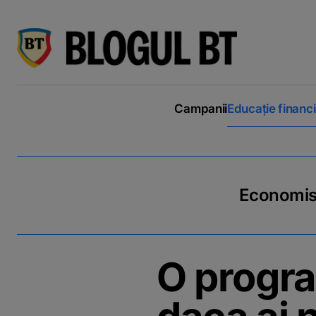
latinești
кириллица
Campanii
Educație financ
Economiseș
O progra