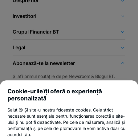
Despre noi
Investitori
Grupul Financiar BT
Legal
Abonează-te la newsletter
Și afli primul noutățile de pe Newsroom & Blogul BT.
Cookie-urile îți oferă o experiență
personalizată
Poți renunța oricând,
vezi detalii
.
Salut 😊 Și site-ul nostru folosește cookies. Cele strict
necesare sunt esențiale pentru funcționarea corectă a site-
ului și nu pot fi dezactivate. Pe cele de măsurare, analiză și
performanță și pe cele de promovare le vom activa doar cu
Privacy Hub
Politica de confidențialitate
Politica de cookies
S
acordul tău.