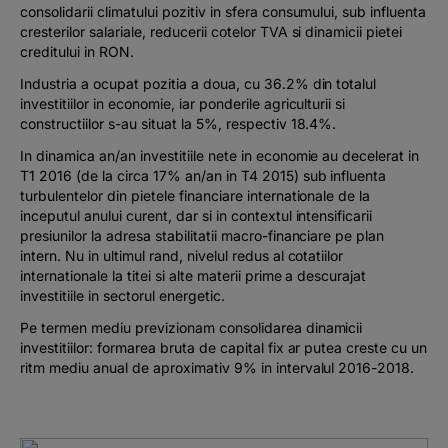
consolidarii climatului pozitiv in sfera consumului, sub influenta
cresterilor salariale, reducerii cotelor TVA si dinamicii pietei
creditului in RON.
Industria a ocupat pozitia a doua, cu 36.2% din totalul
investitiilor in economie, iar ponderile agriculturii si
constructiilor s-au situat la 5%, respectiv 18.4%.
In dinamica an/an investitiile nete in economie au decelerat in
T1 2016 (de la circa 17% an/an in T4 2015) sub influenta
turbulentelor din pietele financiare internationale de la
inceputul anului curent, dar si in contextul intensificarii
presiunilor la adresa stabilitatii macro-financiare pe plan
intern. Nu in ultimul rand, nivelul redus al cotatiilor
internationale la titei si alte materii prime a descurajat
investitiile in sectorul energetic.
Pe termen mediu previzionam consolidarea dinamicii
investitiilor: formarea bruta de capital fix ar putea creste cu un
ritm mediu anual de aproximativ 9% in intervalul 2016-2018.