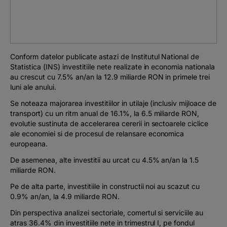
Podcast
The MacRO Zone
Conform datelor publicate astazi de Institutul National de
Pentru antreprenori
Statistica (INS) investitiile nete realizate in economia nationala
au crescut cu 7.5% an/an la 12.9 miliarde RON in primele trei
luni ale anului.
Banking, pe relaxare
Se noteaza majorarea investitiilor in utilaje (inclusiv mijloace de
transport) cu un ritm anual de 16.1%, la 6.5 miliarde RON,
evolutie sustinuta de accelerarea cererii in sectoarele ciclice
ale economiei si de procesul de relansare economica
europeana.
De asemenea, alte investitii au urcat cu 4.5% an/an la 1.5
miliarde RON.
Pe de alta parte, investitiile in constructii noi au scazut cu
0.9% an/an, la 4.9 miliarde RON.
Din perspectiva analizei sectoriale, comertul si serviciile au
atras 36.4% din investitiile nete in trimestrul I, pe fondul