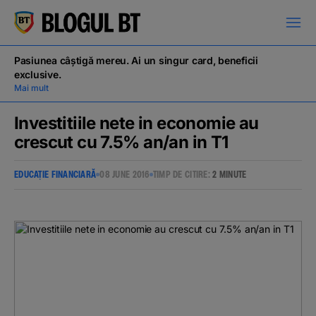
latinești
кириллица
Pasiunea câștigă mereu. Ai un singur card, beneficii
exclusive.
Mai mult
Investitiile nete in economie au
crescut cu 7.5% an/an in T1
Campanii
EDUCAȚIE FINANCIARĂ
08 JUNE 2016
TIMP DE CITIRE:
2 MINUTE
Educație financiară
BT Pay
Evenimente