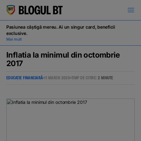
latinești
кириллица
Pasiunea câștigă mereu. Ai un singur card, beneficii
exclusive.
Mai mult
Inflatia la minimul din octombrie
2017
Campanii
EDUCAȚIE FINANCIARĂ
11 MARCH 2020
TIMP DE CITIRE:
2 MINUTE
Educație financiară
BT Pay
Evenimente