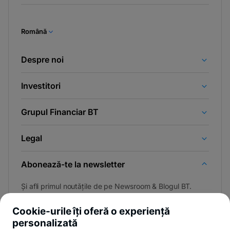
Română
Despre noi
Investitori
Grupul Financiar BT
Legal
Abonează-te la newsletter
Și afli primul noutățile de pe Newsroom & Blogul BT.
Cookie-urile îți oferă o experiență
personalizată