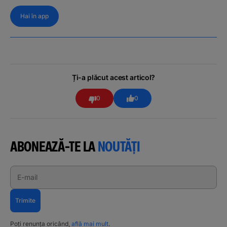
Hai în app
Ți-a plăcut acest articol?
0
0
ABONEAZĂ-TE LA
NOUTĂȚI
E-mail
Trimite
Poți renunța oricând,
află mai mult
.