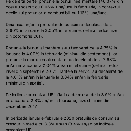
Pe de alta parte, preturile la bunuri nealimentare (48.37% din
cos) au scazut cu 0.06% luna/luna in februarie, in contextul
declinului preturilor la combustibili cu 1.16% luna/luna.
Dinamica an/an a preturilor de consum a decelerat de la
3.60% in ianuarie la 3.05% in februarie, cel mai redus nivel
din octombrie 2017.
Preturile la bunuri alimentare s-au temperat de la 4.75% in
ianuarie la 4.09% in februarie (minimul din septembrie), iar
preturile la marfuri nealimentare au decelerat de la 2.68%
an/an in ianuarie la 2.04% an/an in februarie (cel mai redus
nivel din septembrie 2017). Tarifele la servicii au decelerat de
la 4.01% an/an in ianuarie la 3.84% an/an in februarie
(minimul din aprilie).
Pe indicele armonizat UE inflatia a decelerat de la 3.9% an/an
in ianuarie la 2.8% an/an in februarie, nivelul minim din
decembrie 2017.
In perioada ianuarie-februarie 2020 preturile de consum au
crescut in medie cu 3.3% an/an (3.4% an/an pe indicele
armonizat UE).