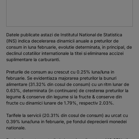
Podcast
The MacRO Zone
Datele publicate astazi de Institutul National de Statistica
Pentru antreprenori
(INS) indica decelerarea dinamicii anuale a preturilor de
consum in luna februarie, evolutie determinata, in principal, de
declinul cotatiilor internationale la titei si eliminarea accizei
Banking, pe relaxare
suplimentare la carburanti.
Preturile de consum au crescut cu 0.25% luna/luna in
februarie. Se evidentiaza majorarea preturilor la bunuri
alimentare (31.32% din cosul de consum) cu un ritm lunar de
0.63%, determinata (in continuare) de cresterea preturilor la
legume & conserve din legume si la fructe & conserve din
fructe cu dinamici lunare de 1.79%, respectiv 2.03%.
Tarifele la servicii (20.31% din cosul de consum) au urcat cu
0.39% luna/luna in februarie, pe fondul deprecierii monedei
nationale.