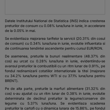
Podcast
The MacRO Zone
Datele Institutului National de Statistica (INS) indica cresterea
preturilor de consum cu 0.08% luna/luna in iunie, in accelerare
Pentru antreprenori
de la 0.05% in mai.
Se evidentiaza majorarea tarifelor la servicii (20.31% din cosul
de consum) cu 0.34% luna/luna in iunie, evolutie influentata si
Banking, pe relaxare
de continuarea tendintei ascendente pentru cursul EUR/RON.
De asemenea, preturile la bunuri nealimentare (48.37% din
cos) au urcat cu 0.28% luna/luna in iunie, evidentiindu-se
avansul preturilor la combustibili cu un ritm lunar de 0.91%, pe
fondul redinamizarii cotatiilor internationale la titei (majorare
cu 34.2% luna/luna pentru WTI si cu 37.1% luna/luna pentru
BRENT).
Pe de alta parte, preturile la marfuri alimentare (31.32% din
cos) s-au ajustat cu un ritm lunar de 0.38% in iunie, evolutie
determinata de declinul preturilor la legume/conserve din
legume cu 5.37% luna/luna. Se evidentiaza scaderea
preturilor la cartofi cu o dinamica lunara de 15.86%, pe fondul