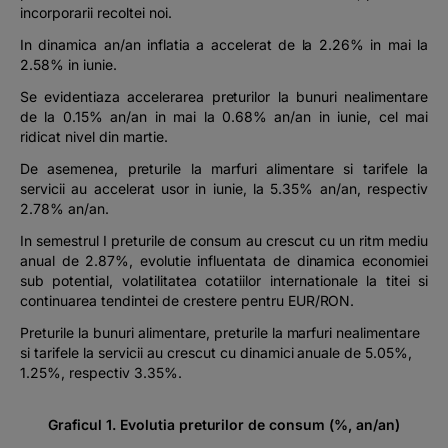
incorporarii recoltei noi.
In dinamica an/an inflatia a accelerat de la 2.26% in mai la
2.58% in iunie.
Se evidentiaza accelerarea preturilor la bunuri nealimentare
de la 0.15% an/an in mai la 0.68% an/an in iunie, cel mai
ridicat nivel din martie.
De asemenea, preturile la marfuri alimentare si tarifele la
servicii au accelerat usor in iunie, la 5.35% an/an, respectiv
2.78% an/an.
In semestrul I preturile de consum au crescut cu un ritm mediu
anual de 2.87%, evolutie influentata de dinamica economiei
sub potential, volatilitatea cotatiilor internationale la titei si
continuarea tendintei de crestere pentru EUR/RON.
Preturile la bunuri alimentare, preturile la marfuri nealimentare
si tarifele la servicii au crescut cu dinamici anuale de 5.05%,
1.25%, respectiv 3.35%.
Graficul 1. Evolutia preturilor de consum (%, an/an)