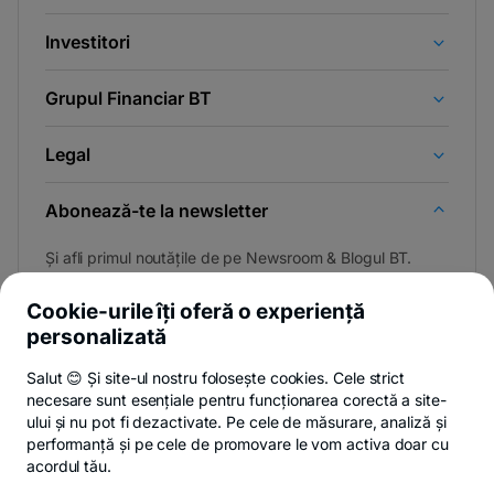
Investitori
Grupul Financiar BT
Legal
Abonează-te la newsletter
Și afli primul noutățile de pe Newsroom & Blogul BT.
Cookie-urile îți oferă o experiență
personalizată
Poți renunța oricând,
vezi detalii
.
Salut 😊 Și site-ul nostru folosește cookies. Cele strict
necesare sunt esențiale pentru funcționarea corectă a site-
ului și nu pot fi dezactivate. Pe cele de măsurare, analiză și
performanță și pe cele de promovare le vom activa doar cu
Privacy Hub
Politica de confidențialitate
Politica de cookies
S
acordul tău.