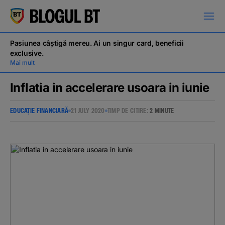
latinești
кириллица
Pasiunea câștigă mereu. Ai un singur card, beneficii
exclusive.
Mai mult
Inflatia in accelerare usoara in iunie
EDUCAȚIE FINANCIARĂ
21 JULY 2020
TIMP DE CITIRE:
2 MINUTE
Campanii
Educație financiară
BT Pay
Evenimente