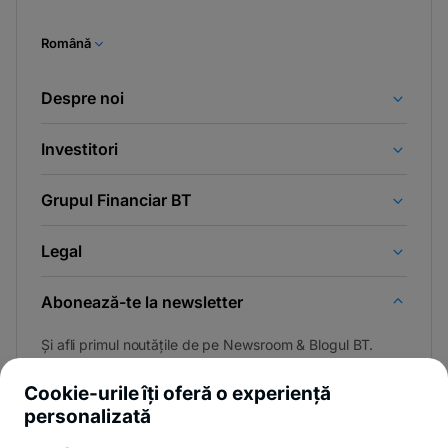
Română
Despre noi
Investitori
Grupul Financiar BT
Legal
Abonează-te la newsletter
Și afli primul noutățile de pe Newsroom & Blogul BT.
Cookie-urile îți oferă o experiență
personalizată
Poți renunța oricând,
vezi detalii
.