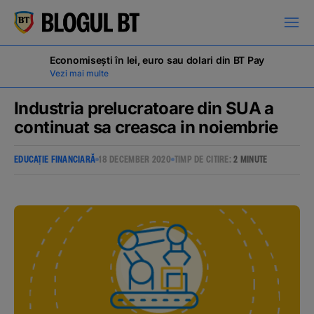
latinești
кириллица
Economisești în lei, euro sau dolari din BT Pay
Vezi mai multe
Industria prelucratoare din SUA a
continuat sa creasca in noiembrie
Campanii
EDUCAȚIE FINANCIARĂ
18 DECEMBER 2020
TIMP DE CITIRE:
2 MINUTE
Educație financiară
BT Pay
Evenimente