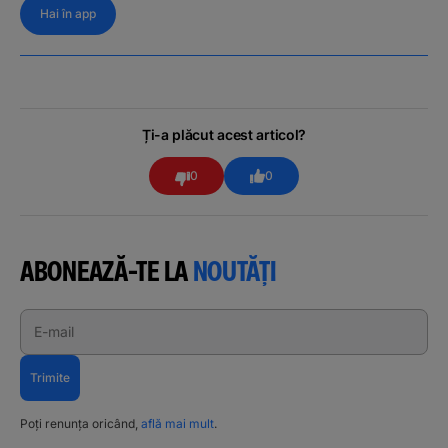
Hai în app
Ți-a plăcut acest articol?
0
0
ABONEAZĂ-TE LA
NOUTĂȚI
E-mail
Trimite
Poți renunța oricând,
află mai mult
.