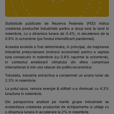
Podcast
The MacRO Zone
Statisticile publicate de Rezerva Federala (FED) indica
cresterea productiei industriale pentru a doua luna la rand in
Pentru antreprenori
noiembrie, cu o dinamica lunara de 0.4%, in decelerare de la
0.9% in octombrie (pe fondul intensificarii pandemiei).
Banking, pe relaxare
Aceasta evolutie a fost determinata, in principal, de majorarea
industriei prelucratoare (motorul economiei) pentru a saptea
luna consecutiv in noiembrie (cu 0.8% raportat la octombrie),
in contextul ameliorarii climatului din sfera comertului
international si mix-ului relaxat de politici economice.
Totodata, industria extractiva a consemnat un avans lunar de
2.3% in noiembrie.
La polul opus, ramura energie & utilitati s-a diminuat cu 4.3%
luna/luna in noiembrie.
Din perspectiva analizei pe marile grupe industriale se
evidentiaza cresterea productiei de echipamente si utilaje cu
o dinamica lunara in accelerare la 2% in noiembrie.