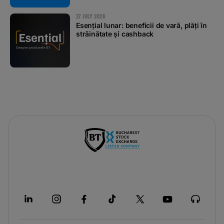
27 JULY 2026
Esențial lunar: beneficii de vară, plăți în
străinătate și cashback