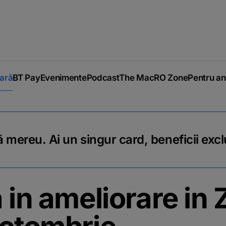
iară
BT Pay
Evenimente
Podcast
The MacRO Zone
Pentru an
 mereu. Ai un singur card, beneficii excl
a in ameliorare in