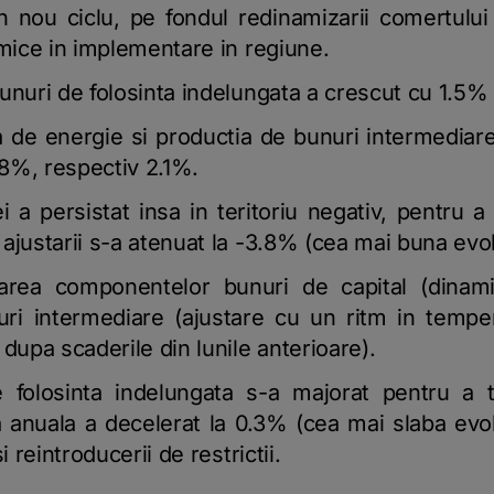
-un nou ciclu, pe fondul redinamizarii comertului 
omice in implementare in regiune.
unuri de folosinta indelungata a crescut cu 1.5% 
 de energie si productia de bunuri intermediar
.8%, respectiv 2.1%.
ei a persistat insa in teritoriu negativ, pentru 
ajustarii s-a atenuat la -3.8% (cea mai buna evolu
area componentelor bunuri de capital (dinam
ri intermediare (ajustare cu un ritm in tempe
dupa scaderile din lunile anterioare).
 folosinta indelungata s-a majorat pentru a t
anuala a decelerat la 0.3% (cea mai slaba evolu
i reintroducerii de restrictii.