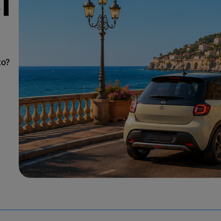
T
to?