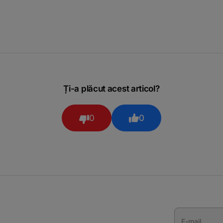
Ți-a plăcut acest articol?
0
0
E-mail