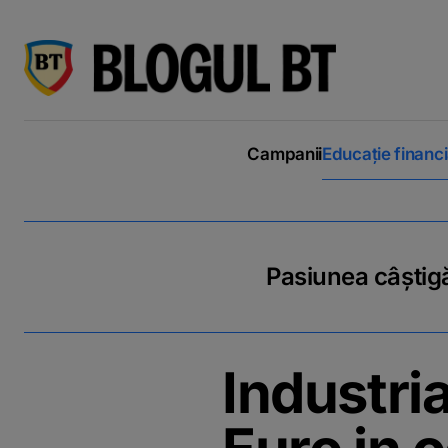
latinești
кириллица
Campanii
Educație financ
Pasiunea câștigă
Industri