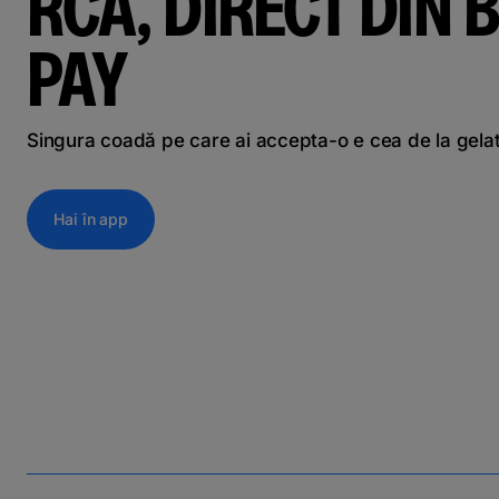
RCA, DIRECT DIN B
PAY
Singura coadă pe care ai accepta-o e cea de la gela
Hai în app