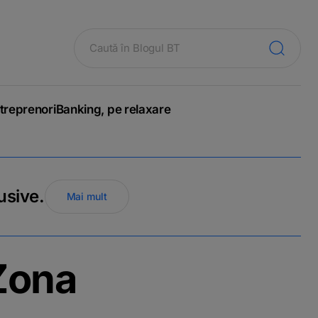
treprenori
Banking, pe relaxare
usive.
Mai mult
 Zona